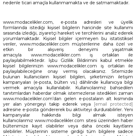
nedenle ticari amaçla kullanmamakta ve de satmamaktadır.
www.modacelikler.com, e-posta adresleri ve üyelik
formlarında istediği kişisel bilgilerin haricinde site kullanımı
sırasında izlediği, ziyaretçi hareket ve tercihlerini analiz ederek
yorumlamaktadır. Kişisel bilgiler içermeyen bu istatistiksel
veriler, www.modacelikler.com müşterilerine daha özel ve
etkin bir alışveriş deneyimi yaşatmak
amacıyla www.modacelikler.com iş ortakları ile
paylaşılabilmektedir. İşbu Gizlilik Bildirimini kabul etmekle
kişisel bilgilerinizin www.modacelikler.com iş ortakları ile
paylaşılabileceğine onay vermiş olacaksınız. Sitemizde
bulunan kullanıcıların kişisel bilgileri, şirketimizin iletişim
kampanyaları (e-posta, bülten vs.) dâhilinde kullanıcıya bilgi
vermek amacıyla kullanılabilir. Kullanıcılarımız bahsedilen
tanıtımlardan haberdar olmak istemezlerse istedikleri zaman
www.modacelikler.com’dan gelen e-postaların alt kısmında
yer alan yönergeyi takip ederek veya
[email protected]
adresine e-posta göndererek bu aktiviteyi durdurabilirler. Yeni
kampanyalar hakkında bilgi almak isteyen
kullanıcılarımız www.modacelikler.com sitesi üzerinden haber
bültenimize kayıt olabilirler veya daha önceki kayıtlarını
silebilirler. Müşterinin sisteme girdiği tüm bilgilere sadece