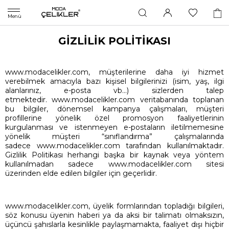
Menü
GİZLİLİK POLİTİKASI
www.modacelikler.com, müşterilerine daha iyi hizmet
verebilmek amacıyla bazı kişisel bilgilerinizi (isim, yaş, ilgi
alanlarınız, e-posta vb…) sizlerden talep
etmektedir. www.modacelikler.com veritabanında toplanan
bu bilgiler, dönemsel kampanya çalışmaları, müşteri
profillerine yönelik özel promosyon faaliyetlerinin
kurgulanması ve istenmeyen e-postaların iletilmemesine
yönelik müşteri “sınıflandırma” çalışmalarında
sadece www.modacelikler.com tarafından kullanılmaktadır.
Gizlilik Politikası herhangi başka bir kaynak veya yöntem
kullanılmadan sadece www.modacelikler.com sitesi
üzerinden elde edilen bilgiler için geçerlidir.
www.modacelikler.com, üyelik formlarından topladığı bilgileri,
söz konusu üyenin haberi ya da aksi bir talimatı olmaksızın,
üçüncü şahıslarla kesinlikle paylaşmamakta, faaliyet dışı hiçbir