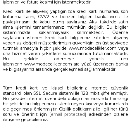
işlemleri ve fatura kesimi için istenmektedir.
Kredi kartı ile alışveriş yaptığınızda kredi kartı numarası, son
kullanma tarihi, CVV2 ve benzeri bilgileri bankalarımız ile
paylaşılmasını da kabul etmiş sayılırsınız. Aksi takdirde satın
alma işlemini tamamlamanız mümkün değildir. Bu bilgiler
sistemimizde saklanmayarak silinmektedir. Ödeme
sayfasında istenen kredi kartı bilgileriniz, siteden alışveriş
yapan siz değerli müşterilerimizin güvenliğini en üst seviyede
tutmak amacıyla hiçbir şekilde www.modacelikler.com veya
ona hizmet veren şirketlerin sunucularında tutulmamaktadır.
Bu şekilde ödemeye yönelik tüm
işlemlerin www.modacelikler.com ara yüzü üzerinden banka
ve bilgisayarınız arasında gerçekleşmesi sağlanmaktadır.
Tüm kredi kartı ve kişisel bilgileriniz internet güvenlik
standardı olan SSL Secure sistemi ile 128 mbit şifrelenmiştir.
Bu şekilde internet üzerindeki dolaşımları sırasında herhangi
bir şekilde bu bilgilerinizin istenilmeyen kişi veya kurumlarda
ele geçirilmesi önlenmiştir. Gizlilik politikamız ile ilgili her türlü
soru ve öneriniz için
[email protected]
adresinden bizlerle
iletişime geçebilirsiniz.