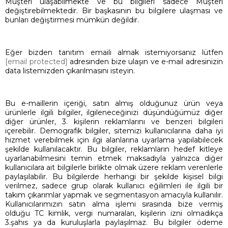
Müşteri ulaşabilmekte ve bu bilgileri sadece Müşteri
değiştirebilmektedir. Bir başkasının bu bilgilere ulaşması ve
bunları değiştirmesi mümkün değildir.
Eğer bizden tanıtım emaili almak istemiyorsanız lütfen
[email protected]
adresinden bize ulaşın ve e-mail adresinizin
data listemizden çıkarılmasını isteyin.
Bu e-maillerin içeriği, satın almış olduğunuz ürün veya
ürünlerle ilgili bilgiler, ilgileneceğinizi düşündüğümüz diğer
diğer ürünler, 3. kişilerin reklamlarını ve benzeri bilgileri
içerebilir. Demografik bilgiler, sitemizi kullanıcılarına daha iyi
hizmet verebilmek için ilgi alanlarına uyarlama yapılabilecek
şekilde kullanılacaktır. Bu bilgiler, reklamların hedef kitleye
uyarlanabilmesini temin etmek maksadıyla yalnızca diğer
kullanıcılara ait bilgilerle birlikte olmak üzere reklam verenlerle
paylaşılabilir. Bu bilgilerde herhangi bir şekilde kişisel bilgi
verilmez, sadece grup olarak kullanıcı eğilimleri ile ilgili bir
takım çıkarımlar yapmak ve segmentasyon amacıyla kullanılır.
Kullanıcılarımızın satın alma işlemi sırasında bize vermiş
olduğu TC kimlik, vergi numaraları, kişilerin izni olmadıkça
3.şahıs ya da kuruluşlarla paylaşılmaz. Bu bilgiler ödeme