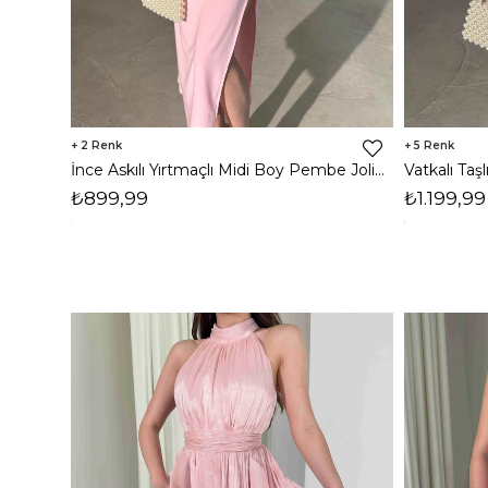
2
5
İnce Askılı Yırtmaçlı Midi Boy Pembe Jolie Kadın Elbise 26Y304
₺899,99
₺1.199,99