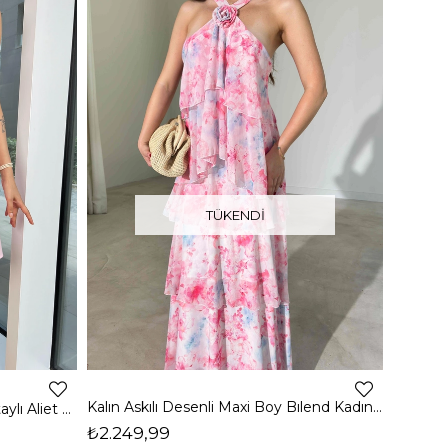
TÜKENDI
Kalın Askılı Desenli Maxi Boy Bılend Kadın Elbise 26Y448
İnce Askılı Üst Kısmı Büzgü Detaylı Aliet Kadın Pembe Mini Elbise 24Y721
₺2.249,99