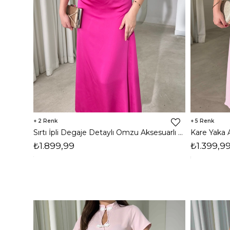
2
5
Sırtı İpli Degaje Detaylı Omzu Aksesuarlı Midi Boy Pembe Forrest Kadın Elbise 26Y456
₺1.899,99
₺1.399,9