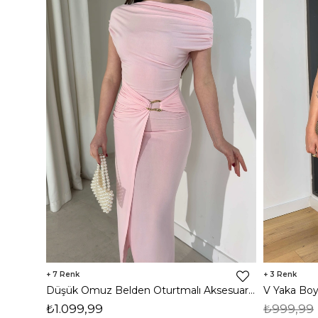
7
3
Düşük Omuz Belden Oturtmalı Aksesuar Detaylı Toz Pembe Kamrı Kadın Elbise 26Y084
₺1.099,99
₺999,99