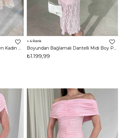
4
Parıltılı Sıfır Kol Pembe Mini Eden Kadın Elbise 26Y265
Boyundan Bağlamalı Dantelli Midi Boy Pembe Kavroni Kadın Elbise 26Y267
₺1.199,99