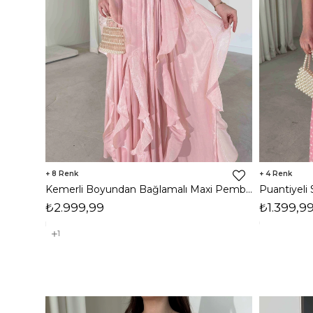
8
4
Kemerli Boyundan Bağlamalı Maxi Pembe Preston Kadın Elbise 26Y211
₺2.999,99
₺1.399,9
1