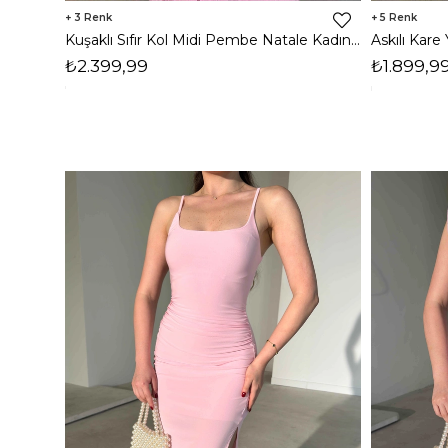
3
5
Kuşaklı Sıfır Kol Midi Pembe Natale Kadın Elbise 26Y318
₺2.399,99
₺1.899,9