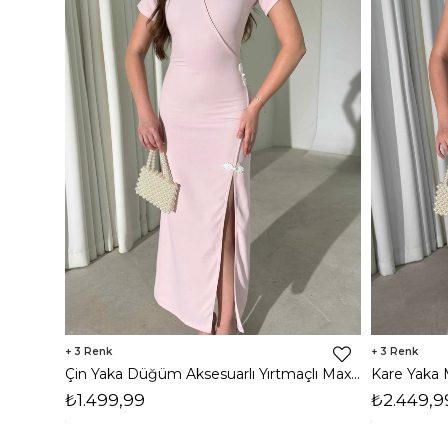
3
3
Çin Yaka Düğüm Aksesuarlı Yırtmaçlı Maxi Pembe Jonah Kadın Elbise 26Y343
₺1.499,99
₺2.449,9