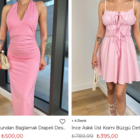
4
V Yaka Boyundan Bağlamalı Drapeli Despac Pembe Kadın Elbise 25Y443
₺500,00
₺789,99
₺395,00