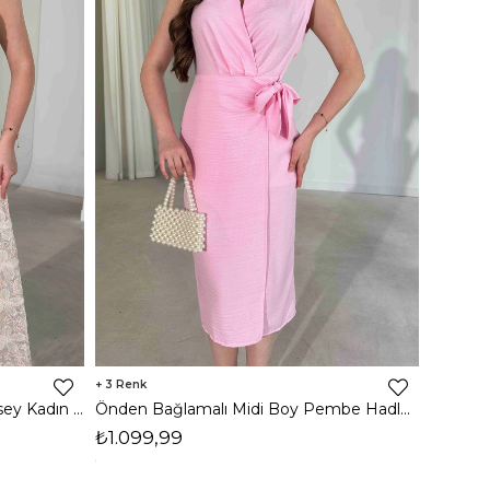
3
Parıltılı Sıfır Kol Maxi Pembe Kasey Kadın Elbise 26Y266
Önden Bağlamalı Midi Boy Pembe Hadley Kadın Elbise 26Y319
₺1.099,99