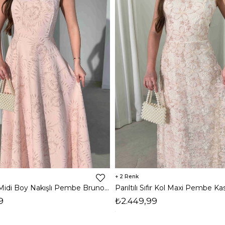
2
Kare Yaka Midi Boy Nakışlı Pembe Bruno Kadın Elbise 26Y326
9
₺2.449,99