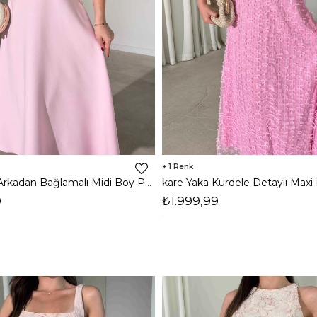
1
Kare Yaka Arkadan Bağlamalı Midi Boy Pembe Brandy Kadın Elbise 26Y163
9
₺1.999,99