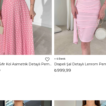
4
Puantiyeli Sıfır Kol Asimetrik Detaylı Pembe Fausta Kadın Elbise 26Y191
9
₺999,99