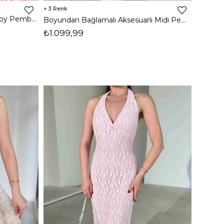
3
Çiçekli Belden Oturtmalı Midi Boy Pembe Tatum Kadın elbise 26Y311
Boyundan Bağlamalı Aksesuarlı Midi Pembe Lamont Kadın Elbise 26Y306
₺1.099,99