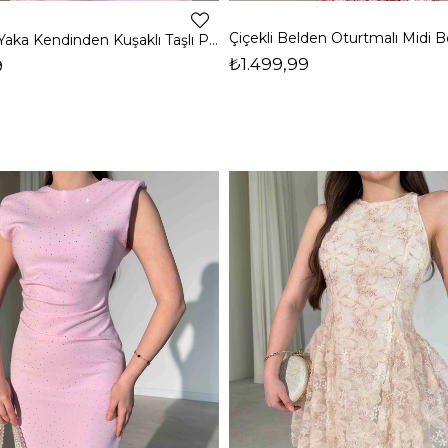
Askılı Kare Yaka Kendinden Kuşaklı Taşlı Pembe Aden Kadın Elbise 26Y316
₺1.499,99
9