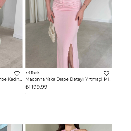
4
Drapeli Şal Detaylı Lenrom Pembe Kadın Elbise 26Y011
Madonna Yaka Drape Detaylı Yırtmaçlı Midi Pembe Onlim Kadın Elbise 26Y083
₺1.199,99