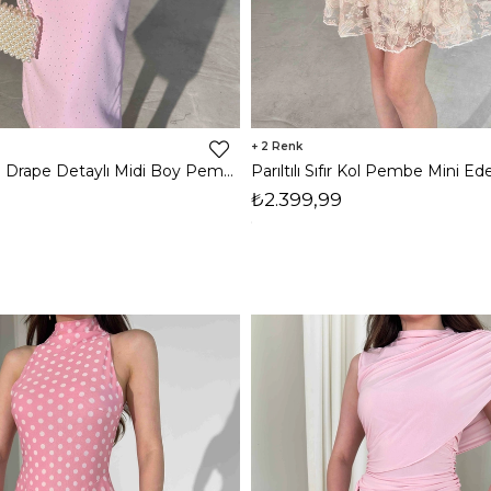
2
Vatkalı Taşlı Drape Detaylı Midi Boy Pembe Jesep Kadın Elbise 26Y282
₺2.399,99