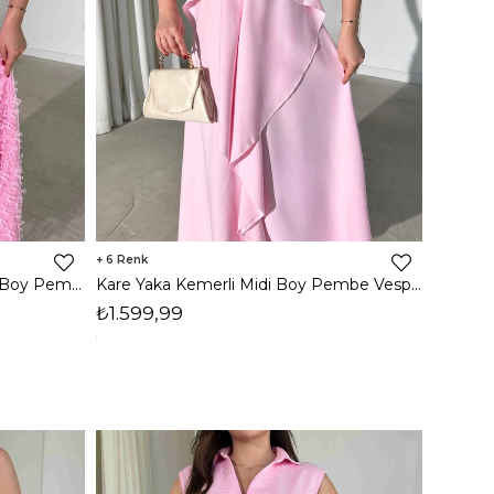
6
kare Yaka Kurdele Detaylı Maxi Boy Pembe Krizia Kadın Elbise 26Y393
Kare Yaka Kemerli Midi Boy Pembe Vesper Kadın Elbise 26Y391
₺1.599,99