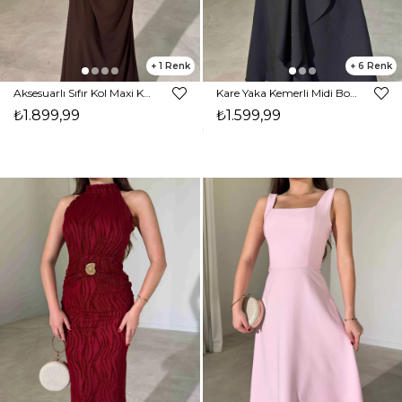
1
6
Aksesuarlı Sıfır Kol Maxi Kahverengi Ciana Kadın Elbise 26Y209
Kare Yaka Kemerli Midi Boy Siyah Vesper Kadın Elbise 26Y391
₺1.899,99
₺1.599,99