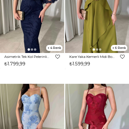
4
6
Asimetrik Tek Kol Pelerinli Flok Baskı Kalem Maxi Lacivert Berli Kadın Elbise 26Y335
Kare Yaka Kemerli Midi Boy Olive Vesper Kadın Elbise 26Y391
₺1.799,99
₺1.599,99