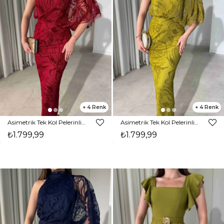
4
4
Asimetrik Tek Kol Pelerinli Flok Baskı Kalem Maxi Bordo Berli Kadın Elbise 26Y335
Asimetrik Tek Kol Pelerinli Flok Baskı Kalem Maxi Olive Berli Kadın Elbise 26Y335
₺1.799,99
₺1.799,99