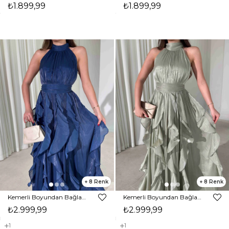
₺1.899,99
₺1.899,99
8
8
Kemerli Boyundan Bağlamalı Maxi Lacivert Preston Kadın Elbise 26Y211
Kemerli Boyundan Bağlamalı Maxi Yeşil Preston Kadın Elbise 26Y211
₺2.999,99
₺2.999,99
1
1