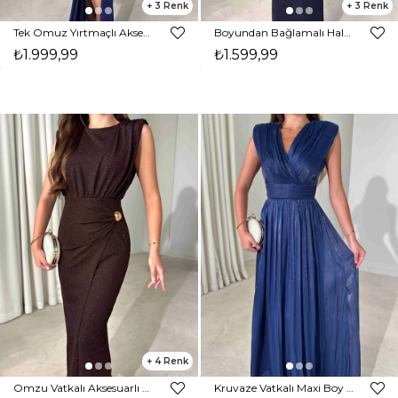
3
3
Tek Omuz Yırtmaçlı Aksesuar Detaylı Maxi Boy Lacivert Janelle Kadın Elbise 26Y470
Boyundan Bağlamalı Halter Yaka Parıltılı Maxi Boy Lacivert Kaley Kadın Elbise 26Y450
₺1.999,99
₺1.599,99
4
Omzu Vatkalı Aksesuarlı Midi Boy Parıltılı Kahverengi Nora Kadın Elbise 26Y472
Kruvaze Vatkalı Maxi Boy Belden Oturtmalı Lacivert Alina Kadın Elbise 26Y481