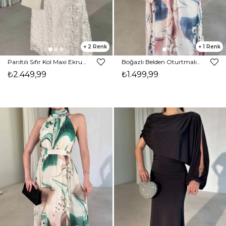
2
1
Parıltılı Sıfır Kol Maxi Ekru Kasey Kadın Elbise 26Y266
Boğazlı Belden Oturtmalı Yırtmaçlı Maxi Mavi Oney Kadın Elbise 26Y324
₺2.449,99
₺1.499,99