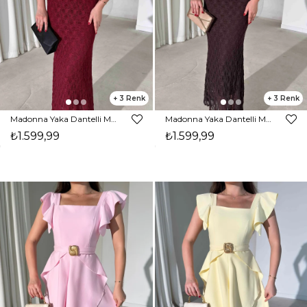
3
3
Madonna Yaka Dantelli Maxi Bordo Pavle Kadın Elbise 26Y392
Madonna Yaka Dantelli Maxi Kahverengi Pavle Kadın Elbise 26Y392
₺1.599,99
₺1.599,99