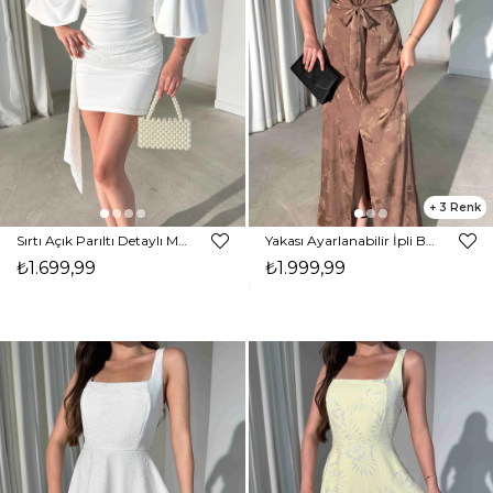
3
Sırtı Açık Parıltı Detaylı Mini Beyaz Santos Kadın Elbise 26Y328
Yakası Ayarlanabilir İpli Beli Bağlamalı Önden Yırtmaç Detaylı Maxi Vizon Lamar Kadın Elbise 26Y327
₺1.699,99
₺1.999,99