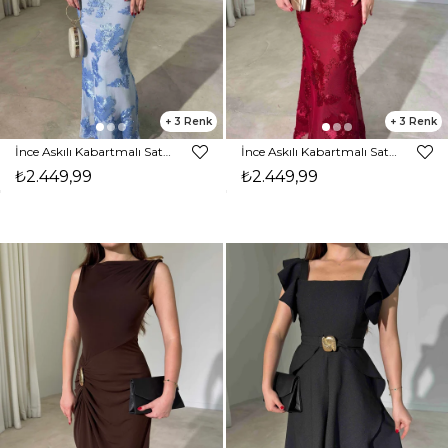
3
3
İnce Askılı Kabartmalı Saten Aplik İşleme Maxi Boy Mavi Reece Kadın Elbise 26Y425
İnce Askılı Kabartmalı Saten Aplik İşleme Maxi Boy Bordo Reece Kadın Elbise 26Y425
₺2.449,99
₺2.449,99