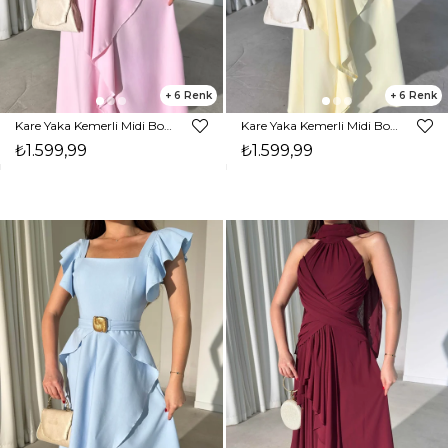
6
6
Kare Yaka Kemerli Midi Boy Pembe Vesper Kadın Elbise 26Y391
Kare Yaka Kemerli Midi Boy Sarı Vesper Kadın Elbise 26Y391
₺1.599,99
₺1.599,99