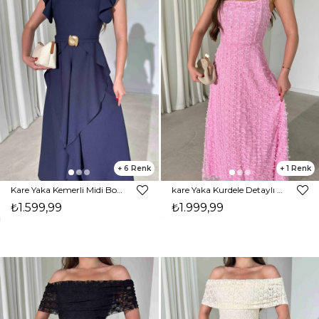
6
1
Kare Yaka Kemerli Midi Boy Lacivert Vesper Kadın Elbise 26Y391
kare Yaka Kurdele Detaylı Maxi Boy Pembe Krizia Kadın Elbise 26Y393
₺1.599,99
₺1.999,99