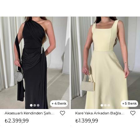
4
5
Aksesuarlı Kendinden Şallı Drapeli Siyah Maxi Libby Kadın Elbise 26Y283
Kare Yaka Arkadan Bağlamalı Midi Boy Sarı Brandy Kadın Elbise 26Y163
₺2.399,99
₺1.399,99