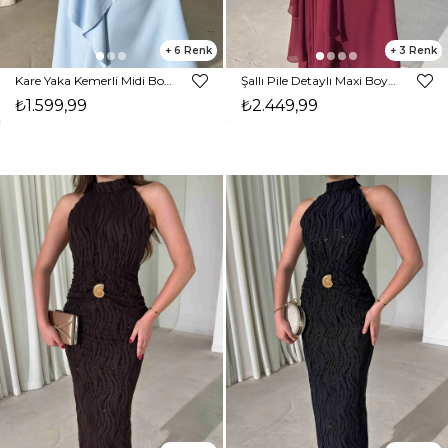
6
3
Kare Yaka Kemerli Midi Boy Mavi Vesper Kadın Elbise 26Y391
Şallı Pile Detaylı Maxi Boy Bordo Larren Kadın Elbise 26Y395
₺1.599,99
₺2.449,99