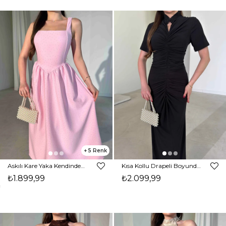
5
Askılı Kare Yaka Kendinden Kuşaklı Taşlı Pembe Aden Kadın Elbise 26Y316
Kısa Kollu Drapeli Boyundan Düğmeli Sİyah Jesse Kadın Elbise 26Y287
₺1.899,99
₺2.099,99