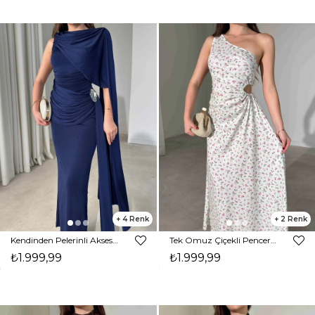
4
2
Kendinden Pelerinli Aksesuarlı Drape Detaylı Maxi Lacivert Sienna Kadın Elbise 26Y239
Tek Omuz Çiçekli Pencere Detaylı Maxi Yeşil Yahir Kadın Elbise 26Y455
₺1.999,99
₺1.999,99