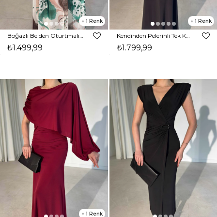
1
1
Boğazlı Belden Oturtmalı Yırtmaçlı Maxi Yeşil Oney Kadın Elbise 26Y324
Kendinden Pelerinli Tek Kol Yırtmaç Detaylı Siyah Maxi Owen Kadın Elbise 26Y323
₺1.499,99
₺1.799,99
1