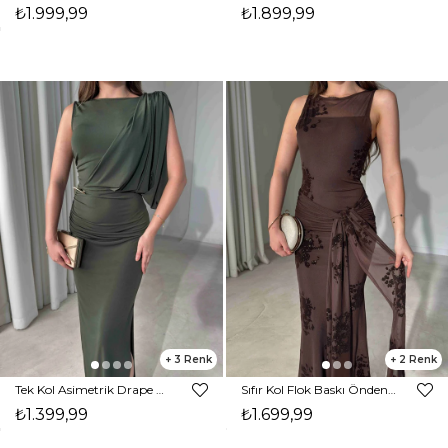
₺1.999,99
₺1.899,99
3
2
Tek Kol Asimetrik Drape Detaylı Aksesuarlı Yandan Yırtmaçlı Haki Declan Kadın Elbise 26Y416
Sıfır Kol Flok Baskı Önden Bağlamalı Maxi Kahverengi Gino Kadın Elbise 26Y458
₺1.399,99
₺1.699,99