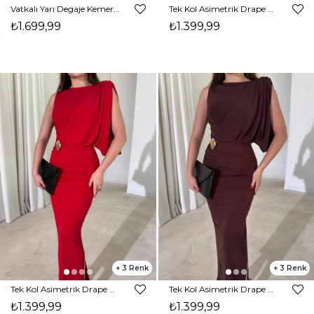
Vatkalı Yarı Degaje Kemerli Maxi Boy Yağ Yeşili Rue Elbise 26Y417
Tek Kol Asimetrik Drape Detaylı Aksesuarlı Yandan Yırtmaçlı Siyah Declan Kadın Elbise 26Y416
₺1.699,99
₺1.399,99
3
3
Tek Kol Asimetrik Drape Detaylı Aksesuarlı Yandan Yırtmaçlı Kırmızı Declan Kadın Elbise 26Y416
Tek Kol Asimetrik Drape Detaylı Aksesuarlı Yandan Yırtmaçlı Kahverengi Declan Kadın Elbise 26Y416
₺1.399,99
₺1.399,99