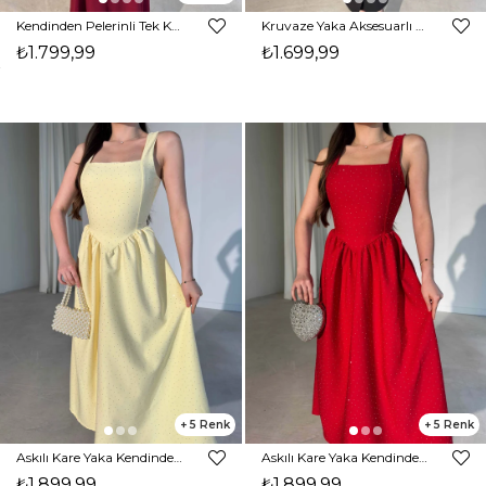
Kendinden Pelerinli Tek Kol Yırtmaç Detaylı Bordo Maxi Owen Kadın Elbise 26Y323
Kruvaze Yaka Aksesuarlı Midi Boy Siyah Jerry Kadın Elbise 26Y322
₺1.799,99
₺1.699,99
5
5
Askılı Kare Yaka Kendinden Kuşaklı Taşlı Sarı Aden Kadın Elbise 26Y316
Askılı Kare Yaka Kendinden Kuşaklı Taşlı Kırmızı Aden Kadın Elbise 26Y316
₺1.899,99
₺1.899,99