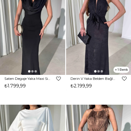
1
Saten Degaje Yaka Maxi Siyah Freddy Kadın Elbise 26Y332
Derin V Yaka Belden Bağlamalı Önden Yırtmaçlı Siyah Ginata Kadın Elbise 26Y331
₺1.799,99
₺2.199,99