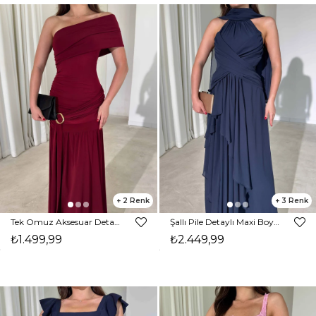
2
3
Tek Omuz Aksesuar Detaylı Yırtmaçlı Maxi Boy Bordo Vernon Kadın Elbise 26Y414
Şallı Pile Detaylı Maxi Boy Lacivert Larren Kadın Elbise 26Y395
₺1.499,99
₺2.449,99