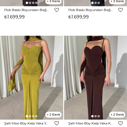
3
3
Flok Baskı Boyundan Bağlamalı Maxi Boy Kahverengi Karli Kadın Elbise 26Y389
Flok Baskı Boyundan Bağlamalı Maxi Boy Siyah Karli Kadın Elbise 26Y389
₺1.699,99
₺1.699,99
2
2
Şallı Maxi Boy Kalp Yaka Yağ Yeşili Rula Kadın Elbise 26Y396
Şallı Maxi Boy Kalp Yaka Kahverengi Rula Kadın Elbise 26Y396