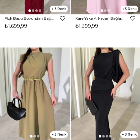
3
5
Flok Baskı Boyundan Bağlamalı Maxi Boy Bordo Karli Kadın Elbise 26Y389
Kare Yaka Arkadan Bağlamalı Midi Boy Pembe Brandy Kadın Elbise 26Y163
₺1.699,99
₺1.399,99
3
3