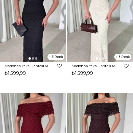
3
3
Madonna Yaka Dantelli Maxi Siyah Pavle Kadın Elbise 26Y392
Madonna Yaka Dantelli Maxi Bej Pavle Kadın Elbise 26Y392
₺1.599,99
₺1.599,99