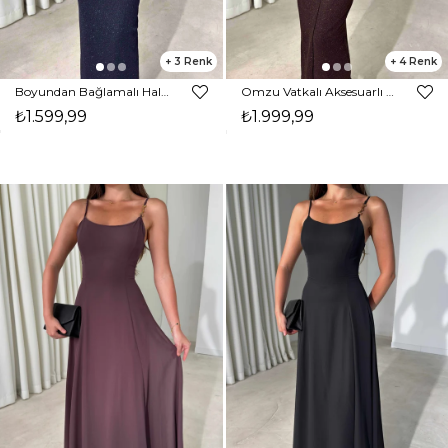
3
4
Boyundan Bağlamalı Halter Yaka Parıltılı Maxi Boy Lacivert Kaley Kadın Elbise 26Y450
Omzu Vatkalı Aksesuarlı Midi Boy Parıltılı Kahverengi Nora Kadın Elbise 26Y472
₺1.599,99
₺1.999,99