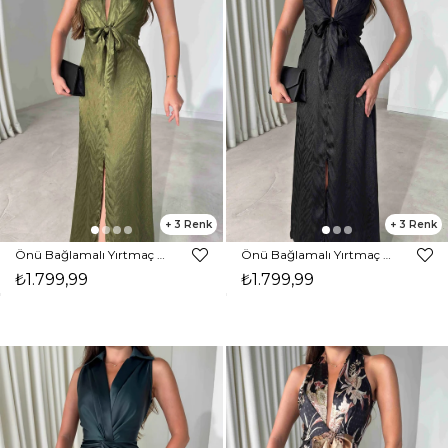
3
3
Önü Bağlamalı Yırtmaç Detaylı Maxi Boy Olive Cassie Kadın Elbise 26Y482
Önü Bağlamalı Yırtmaç Detaylı Maxi Boy Siyah Cassie Kadın Elbise 26Y482
₺1.799,99
₺1.799,99