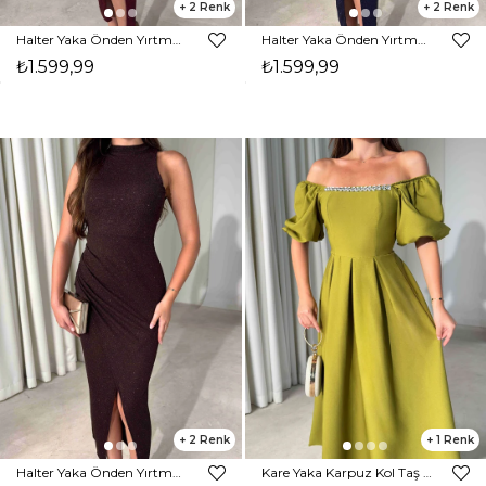
2
2
Halter Yaka Önden Yırtmaçlı Midi Boy Bordo Hasre Kadın Elbise 26Y502
Halter Yaka Önden Yırtmaçlı Midi Boy Lacivert Hasre Kadın Elbise 26Y502
₺1.599,99
₺1.599,99
2
1
Halter Yaka Önden Yırtmaçlı Midi Boy Kahverengi Hasre Kadın Elbise 26Y502
Kare Yaka Karpuz Kol Taş Detaylı Maxi Yağ Yeşili Civo Kadın Elbise 206Y501