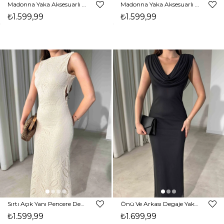
Madonna Yaka Aksesuarlı Maxi Boy Siyah Carina Kadın Elbise 26Y476
Madonna Yaka Aksesuarlı Maxi Boy Kahverengi Carina Kadın Elbise 26Y476
₺1.599,99
₺1.599,99
Sırtı Açık Yanı Pencere Detaylı Maxi Boy Rio Kadın Elbise 26Y477
Önü Ve Arkası Degaje Yaka Maxi Boy Siyah Adella Kadın Elbise 26Y475
₺1.599,99
₺1.699,99