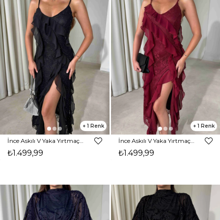
1
1
İnce Askılı V Yaka Yırtmaçlı Parıltı Detaylı Siyah Perlo Kadın Elbise 26Y498
İnce Askılı V Yaka Yırtmaçlı Parıltı Detaylı Bordo Perlo Kadın Elbise 26Y498
₺1.499,99
₺1.499,99