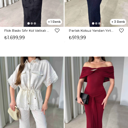
1
3
Flok Baskı Sıfır Kol Vatkalı Maxi Siyah Devon Kadın Elbise 26Y479
Parlak Kolsuz Yandan Yırtmaçlı Drapeli Milme Lacivert Kadın Elbise 26Y045
₺1.699,99
₺919,99