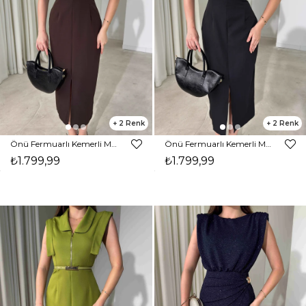
2
2
Önü Fermuarlı Kemerli Midi Boy Kahverengi Eldon Kadın Elbise 26Y471
Önü Fermuarlı Kemerli Midi Boy Siyah Eldon Kadın Elbise 26Y471
₺1.799,99
₺1.799,99