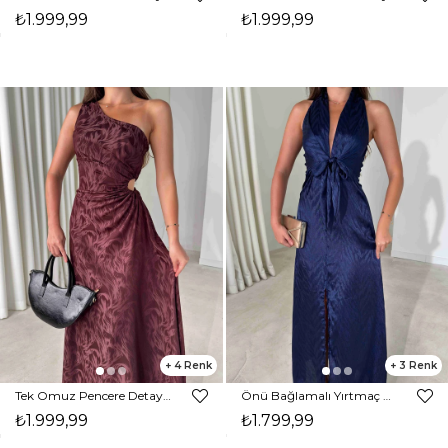
₺1.999,99
₺1.999,99
4
3
Tek Omuz Pencere Detaylı Maxi Bordo Norma Kadın Elbise 26Y485
Önü Bağlamalı Yırtmaç Detaylı Maxi Boy Lacivert Cassie Kadın Elbise 26Y482
₺1.999,99
₺1.799,99