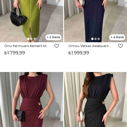
2
4
Önü Fermuarlı Kemerli Midi Boy Yağ Yeşili Eldon Kadın Elbise 26Y471
Omzu Vatkalı Aksesuarlı Midi Boy Parıltılı Lacivert Nora Kadın Elbise 26Y472
₺1.799,99
₺1.999,99