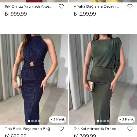
Tek Omuz Yırtmaçlı Aksesuar Detaylı Maxi Boy Bordo Janelle Kadın Elbise 26Y470
V Yaka Bağlama Detaylı Madox Olive Kadın Bol Paça Tulum 26Y110
₺1.999,99
₺1.299,99
3
3
Flok Baskı Boyundan Bağlamalı Maxi Boy Lacivert Karli Kadın Elbise 26Y389
Tek Kol Asimetrik Drape Detaylı Aksesuarlı Yandan Yırtmaçlı Haki Declan Kadın Elbise 26Y416
₺1.699,99
₺1.399,99