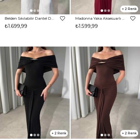
2
Belden Sıkılabilir Dantel Detaylı Ekru İkili Amya Kadın Takım 26Y269
Madonna Yaka Aksesuarlı Maxi Boy Bordo Carina Kadın Elbise 26Y476
₺1.699,99
₺1.599,99
2
2