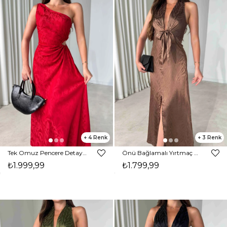
4
3
Tek Omuz Pencere Detaylı Maxi Kırmızı Norma Kadın Elbise 26Y485
Önü Bağlamalı Yırtmaç Detaylı Maxi Boy Kahverengi Cassie Kadın Elbise 26Y482
₺1.999,99
₺1.799,99