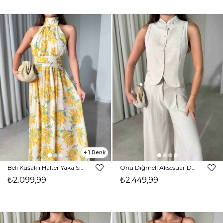
1
Beli Kuşaklı Halter Yaka Sırtı Açık Maxi Boy Sarı Nehro Kadın Elbise 26Y500
Önü Diğmeli Aksesuar Detaylı İkili Yuka Kadın Takım 26Y499
₺2.099,99
₺2.449,99