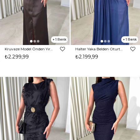
1
1
Kruvaze Model Önden Yırtmaçlı Maxi Boy Kahverengi Nerino Kadın Elbise 26Y484
Halter Yaka Belden Oturtmalı Maxi Boy Lacivert Angel Kadın Elbise 26Y480
₺2.299,99
₺2.199,99