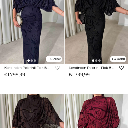
3
3
Kendinden Pelerinli Flok Baskı Maxi Lacivert Sane Kadın Elbise 26Y497
Kendinden Pelerinli Flok Baskı Maxi Siyah Sane Kadın Elbise 26Y497
₺1.799,99
₺1.799,99