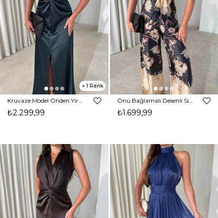
1
Kruvaze Model Önden Yırtmaçlı Maxi Boy Zümrüt Nerino Kadın Elbise 26Y484
Önü Bağlamalı Desenli Siyah Malia Kadın Tulum 26Y483
₺2.299,99
₺1.699,99