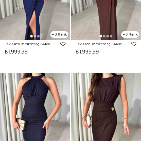
3
3
Tek Omuz Yırtmaçlı Aksesuar Detaylı Maxi Boy Lacivert Janelle Kadın Elbise 26Y470
Tek Omuz Yırtmaçlı Aksesuar Detaylı Maxi Boy Kahverengi Janelle Kadın Elbise 26Y470
₺1.999,99
₺1.999,99