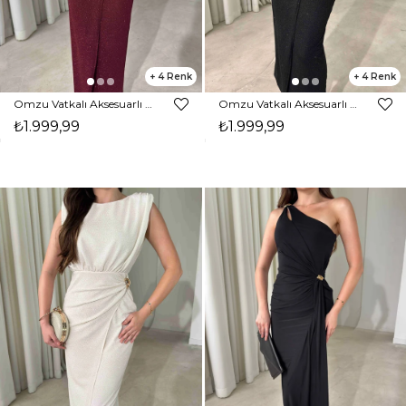
4
4
Omzu Vatkalı Aksesuarlı Midi Boy Parıltılı Bordo Nora Kadın Elbise 26Y472
Omzu Vatkalı Aksesuarlı Midi Boy Parıltılı Siyah Nora Kadın Elbise 26Y472
₺1.999,99
₺1.999,99