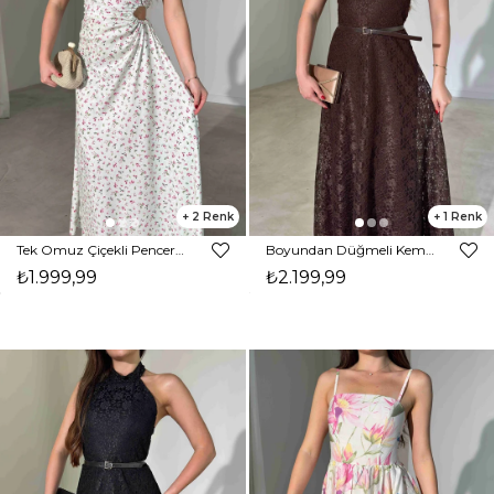
2
1
Tek Omuz Çiçekli Pencere Detaylı Maxi Yeşil Yahir Kadın Elbise 26Y455
Boyundan Düğmeli Kemerli Maxi Boy Kahverengi Jalyn Kadın Elbise 26Y454
₺1.999,99
₺2.199,99