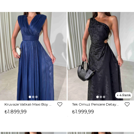
4
Kruvaze Vatkalı Maxi Boy Belden Oturtmalı Lacivert Alina Kadın Elbise 26Y481
Tek Omuz Pencere Detaylı Maxi Siyah Norma Kadın Elbise 26Y485
₺1.899,99
₺1.999,99