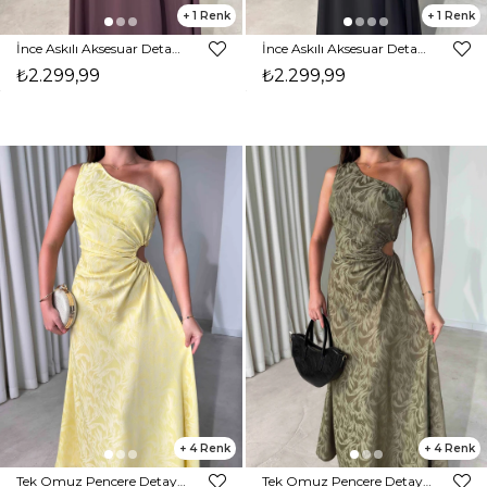
1
1
İnce Askılı Aksesuar Detaylı Maxi Boy Kahverengi Darel Kadın Elbise 26Y486
İnce Askılı Aksesuar Detaylı Maxi Boy Siyah Darel Kadın Elbise 26Y486
₺2.299,99
₺2.299,99
4
4
Tek Omuz Pencere Detaylı Maxi Sarı Norma Kadın Elbise 26Y485
Tek Omuz Pencere Detaylı Maxi Haki Norma Kadın Elbise 26Y485