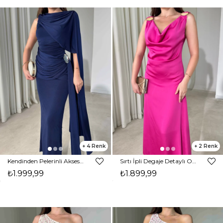
4
2
Kendinden Pelerinli Aksesuarlı Drape Detaylı Maxi Lacivert Sienna Kadın Elbise 26Y239
Sırtı İpli Degaje Detaylı Omzu Aksesuarlı Midi Boy Pembe Forrest Kadın Elbise 26Y456
₺1.999,99
₺1.899,99