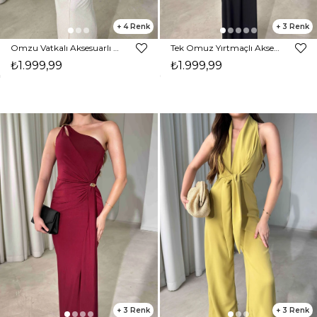
4
3
Omzu Vatkalı Aksesuarlı Midi Boy Parıltılı Ekru Nora Kadın Elbise 26Y472
Tek Omuz Yırtmaçlı Aksesuar Detaylı Maxi Boy Siyah Janelle Kadın Elbise 26Y470
₺1.999,99
₺1.999,99
3
3