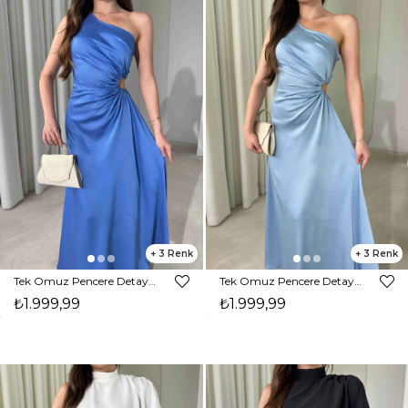
3
3
Tek Omuz Pencere Detaylı Maxi Boy Mavi Reyna Kadın Elbise 26Y474
Tek Omuz Pencere Detaylı Maxi Boy Bebe Mavisi Reyna Kadın Elbise 26Y474
₺1.999,99
₺1.999,99