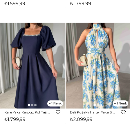
₺1.599,99
₺1.799,99
1
1
Kare Yaka Karpuz Kol Taş Detaylı Maxi Lacivert Civo Kadın Elbise 206Y501
Beli Kuşaklı Halter Yaka Sırtı Açık Maxi Boy Mavi Nehro Kadın Elbise 26Y500
₺1.799,99
₺2.099,99