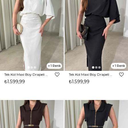
1
1
Tek Kol Maxi Boy Drapeli Beyaz Rita Kadın Elbise 26Y473
Tek Kol Maxi Boy Drapeli Siyah Rita Kadın Elbise 26Y473
₺1.599,99
₺1.599,99