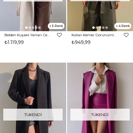
5
4
Belden Kuşaklı Yanları Cep Detaylı Stefan Kadın Bej Kaşe Kaban 23K000118
Kolları Kemer Görünümlü Beli Kemerli Adali Kadın Siyah Vegan Deri Kaban 23K000015
₺1.119,99
₺949,99
TÜKENDI
TÜKENDI