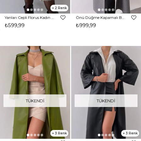
2
Yanları Cepli Florus Kadın Ekru Peluş Kaban 23K000229
Önü Düğme Kapamalı Belden Kuşaklı Yanları Cepli Birgitt Kadın Gri Kaban 23K000220
₺599,99
₺999,99
TÜKENDI
TÜKENDI
3
3