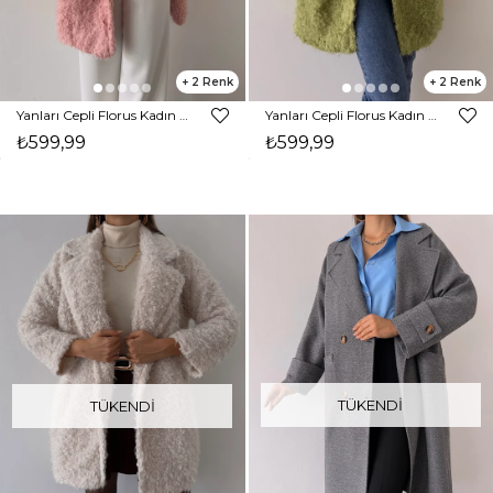
2
2
Yanları Cepli Florus Kadın Pudra Peluş Kaban 23K000229
Yanları Cepli Florus Kadın Yeşil Peluş Kaban 23K000229
₺599,99
₺599,99
TÜKENDI
TÜKENDI