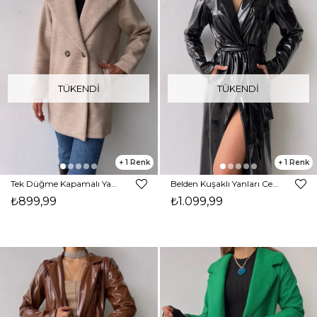
TÜKENDI
TÜKENDI
1
1
Tek Düğme Kapamalı Yanları Cepli Nerve Kadın Taş Kaşe Kaban 23K000165
Belden Kuşaklı Yanları Cepli Eduardo Kadın Siyah Parlak Vegan Deri Kaban 23K000145
₺899,99
₺1.099,99