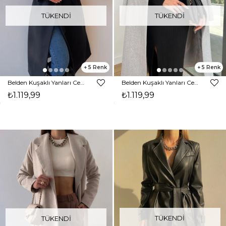
TÜKENDI
TÜKENDI
5
5
Belden Kuşaklı Yanları Cep Detaylı Stefan Kadın Siyah Kaşe Kaban 23K000118
Belden Kuşaklı Yanları Cep Detaylı Stefan Kadın Gri Kaşe Kaban 23K000118
₺1.119,99
₺1.119,99
TÜKENDI
TÜKENDI