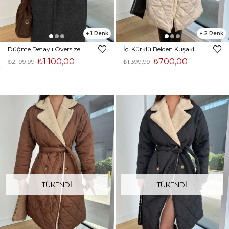
1
2
Düğme Detaylı Oversize Yeslane Siyah Kadın Uzun Kaban 25K367
İçi Kürklü Belden Kuşaklı Nolaska Taş Kadın Şişme Kaban 25K319
₺1.100,00
₺700,00
₺2.199,99
₺1.399,99
TÜKENDI
TÜKENDI