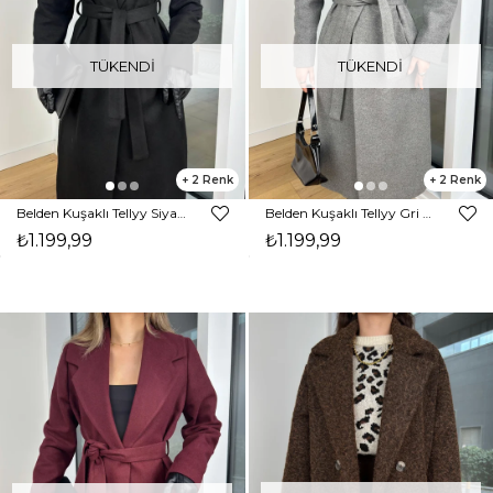
TÜKENDI
TÜKENDI
2
2
Belden Kuşaklı Tellyy Siyah Kadın Kaşe Kaban 25K423
Belden Kuşaklı Tellyy Gri Kadın Kaşe Kaban 25K423
₺1.199,99
₺1.199,99