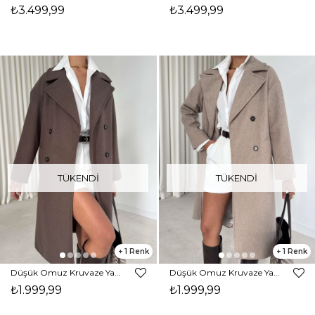
₺3.499,99
₺3.499,99
TÜKENDI
TÜKENDI
1
1
Düşük Omuz Kruvaze Yaka Helida Kahve Kadın Kaban 26K193
Düşük Omuz Kruvaze Yaka Helida Vizon Kadın Kaban 26K193
₺1.999,99
₺1.999,99