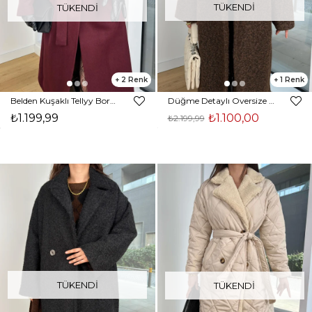
TÜKENDI
TÜKENDI
2
1
Belden Kuşaklı Tellyy Bordo Kadın Kaşe Kaban 25K423
Düğme Detaylı Oversize Yeslane Kahve Kadın Uzun Kaban 25K367
₺1.199,99
₺1.100,00
₺2.199,99
TÜKENDI
TÜKENDI