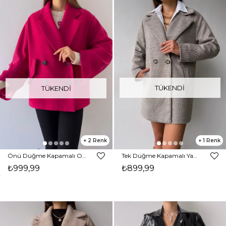
TÜKENDI
TÜKENDI
2
1
Önü Düğme Kapamalı Oversize Rosana Kadın Fuşya Kaban 23K000190
Tek Düğme Kapamalı Yanları Cepli Nerve Kadın Vizon Kaşe Kaban 23K000165
₺999,99
₺899,99