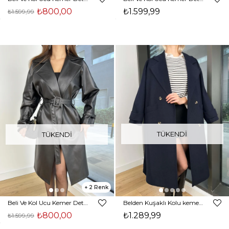
₺800,00
₺1.599,99
₺1.599,99
TÜKENDI
TÜKENDI
2
Beli Ve Kol Ucu Kemer Detaylı Sanders Kadın Siyah Deri Kaban 24Y855
Belden Kuşaklı Kolu kemer Detaylı Önü Düğmeli Matip Kadın Lacivert Kaban 24k275
₺800,00
₺1.289,99
₺1.599,99