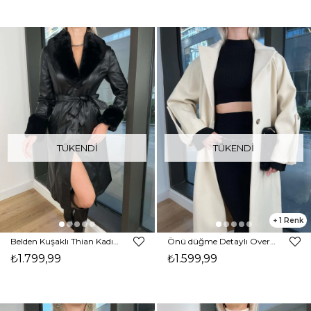
TÜKENDI
TÜKENDI
1
Belden Kuşaklı Thian Kadın Siyah Kürklü Vegan Deri Kaban 24k209
Önü düğme Detaylı Oversize Ganire Kadın Taş Kaban 24k000174
₺1.799,99
₺1.599,99