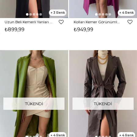
3
4
Uzun Beli Kemerli Yanları Cepli Edwin Kadın Siyah Kaşe Kaban 23K000074
Kolları Kemer Görünümlü Beli Kemerli Adali Kadın Fuşya Vegan Deri Kaban 23K000015
₺899,99
₺949,99
TÜKENDI
TÜKENDI
4
4