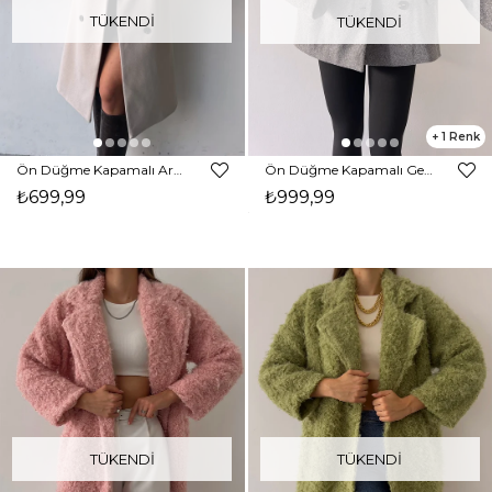
TÜKENDI
TÜKENDI
1
Ön Düğme Kapamalı Arkası Yırtmaçlı Luke Kadın Taş Kaban 23K000272
Ön Düğme Kapamalı Geniş Kesim Kayo Kadın Gri Kaban 23K000270
₺699,99
₺999,99
TÜKENDI
TÜKENDI