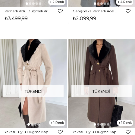
2
4
Kemerli Kolu Düğmeli Kruvaze Yaka Tayline Bej Kadın Kaban 26K104
Geniş Yaka Kemerli Adel Gri Kadın Kaban 26K002
₺3.499,99
₺2.099,99
TÜKENDI
TÜKENDI
1
1
Yakası Tüylü Düğme Kapamalı Kuşaklı Kelmira Vizon Kaban Kaban 26K254
Yakası Tüylü Düğme Kapamalı Kuşaklı Kelmira Kahve Kaban Kaban 26K254