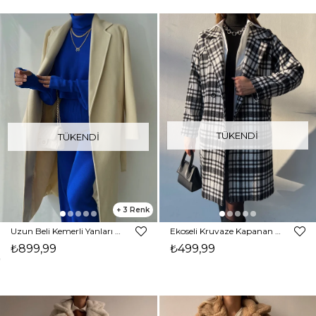
TÜKENDI
TÜKENDI
3
Uzun Beli Kemerli Yanları Cepli Edwin Kadın Taş Kaşe Kaban 23K000074
Ekoseli Kruvaze Kapanan Rosalie Kadın Siyah Kaban 22K000159
₺899,99
₺499,99