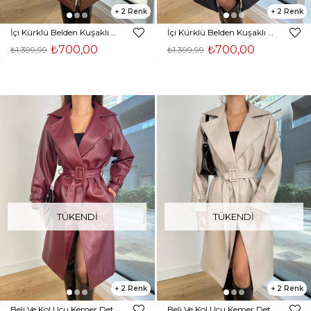
2
2
İçi Kürklü Belden Kuşaklı Nolaska Kahve Kadın Şişme Kaban 25K319
İçi Kürklü Belden Kuşaklı Nolaska Siyah Kadın Şişme Kaban 25K319
₺700,00
₺700,00
₺1.399,99
₺1.399,99
TÜKENDI
TÜKENDI
2
2
Beli Ve Kol Ucu Kemer Detaylı Sanders Kadın Bordo Deri Kaban 24Y855
Beli Ve Kol Ucu Kemer Detaylı Sanders Kadın Bej Deri Kaban 24Y855