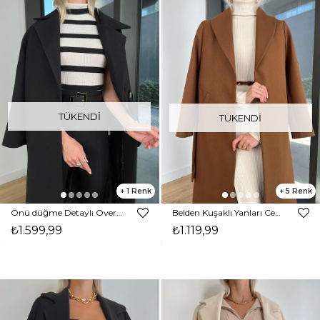
TÜKENDI
TÜKENDI
1
5
Önü düğme Detaylı Oversize Ganire Kadın Siyah Kaban 24k000174
Belden Kuşaklı Yanları Cep Detaylı Stefan Kadın Kahve Kaşe Kaban 23K000118
₺1.599,99
₺1.119,99