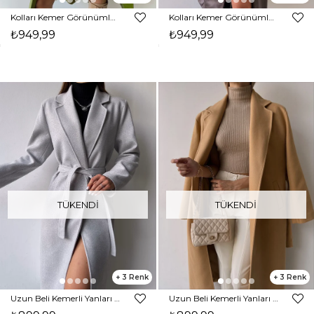
Kolları Kemer Görünümlü Beli Kemerli Adali Kadın Yeşil Vegan Deri Kaban 23K000015
Kolları Kemer Görünümlü Beli Kemerli Adali Kadın Kahve Vegan Deri Kaban 23K000015
₺949,99
₺949,99
TÜKENDI
TÜKENDI
3
3
Uzun Beli Kemerli Yanları Cepli Edwin Kadın Gri Kaşe Kaban 23K000074
Uzun Beli Kemerli Yanları Cepli Edwin Kadın Camel Kaşe Kaban 23K000074