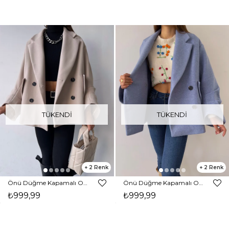
TÜKENDI
TÜKENDI
2
2
Önü Düğme Kapamalı Oversize Rosana Kadın Taş Kaban 23K000190
Önü Düğme Kapamalı Oversize Rosana Kadın Mavi Kaban 23K000190
₺999,99
₺999,99