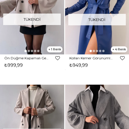
TÜKENDI
TÜKENDI
1
4
Ön Düğme Kapamalı Geniş Kesim Kayo Kadın Taş Renk Kaban 23K000270
Kolları Kemer Görünümlü Beli Kemerli Adali Kadın Saks Vegan Deri Kaban 23K000015
₺999,99
₺949,99