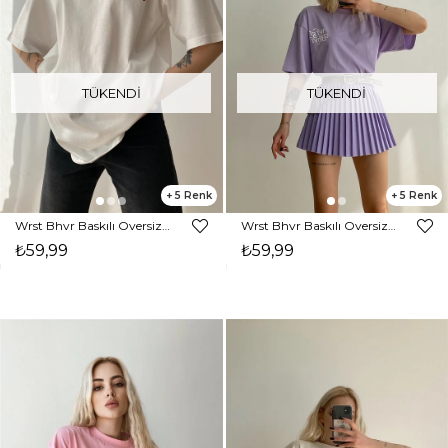
TÜKENDI
TÜKENDI
5
5
Wrst Bhvr Baskılı Oversize Kadın Beyaz Tişört 21Y000146
Wrst Bhvr Baskılı Oversize Kadın Lila Tişört 21Y000146
₺59,99
₺59,99