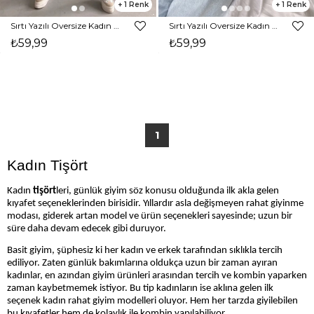
1
1
Sırtı Yazılı Oversize Kadın Beyaz Tişört 21Y000408
Sırtı Yazılı Oversize Kadın Siyah Tişört 21Y000408
₺59,99
₺59,99
1
Kadın Tişört
Kadın
tişört
leri, günlük giyim söz konusu olduğunda ilk akla gelen
kıyafet seçeneklerinden birisidir. Yıllardır asla değişmeyen rahat giyinme
modası, giderek artan model ve ürün seçenekleri sayesinde; uzun bir
süre daha devam edecek gibi duruyor.
Basit giyim, şüphesiz ki her kadın ve erkek tarafından sıklıkla tercih
ediliyor. Zaten günlük bakımlarına oldukça uzun bir zaman ayıran
kadınlar, en azından giyim ürünleri arasından tercih ve kombin yaparken
zaman kaybetmemek istiyor. Bu tip kadınların ise aklına gelen ilk
seçenek kadın rahat giyim modelleri oluyor. Hem her tarzda giyilebilen
bu kıyafetler hem de kolaylık ile kombin yapılabiliyor.