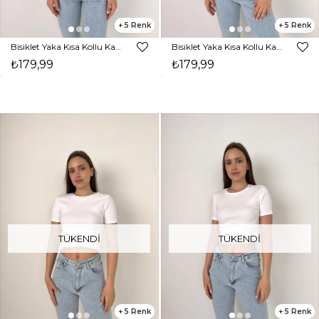
5
5
Bisiklet Yaka Kısa Kollu Kadın Mavi Basic Crop Tişört 23Y000098
Bisiklet Yaka Kısa Kollu Kadın Kahve Basic Crop Tişört 23Y000098
₺179,99
₺179,99
TÜKENDI
TÜKENDI
5
5