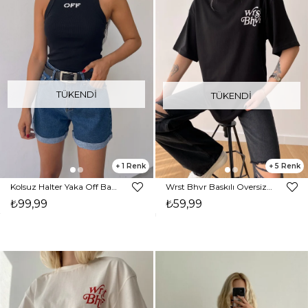
TÜKENDI
TÜKENDI
1
5
Kolsuz Halter Yaka Off Baskılı Kadın Siyah Atlet 22Y000310
Wrst Bhvr Baskılı Oversize Kadın Siyah Tişört 21Y000146
₺99,99
₺59,99