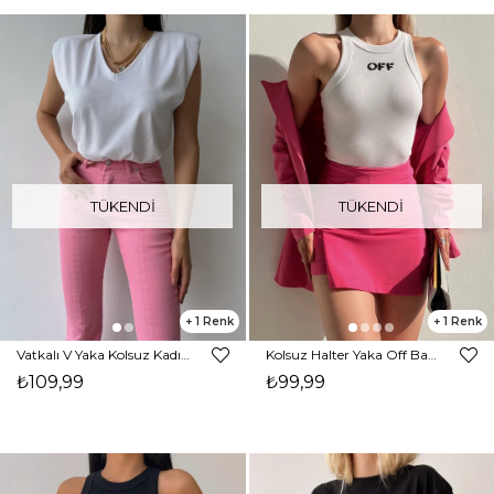
TÜKENDI
TÜKENDI
1
1
Vatkalı V Yaka Kolsuz Kadın Beyaz Tişört 22Y000153
Kolsuz Halter Yaka Off Baskılı Kadın Beyaz Atlet 22Y000310
₺109,99
₺99,99