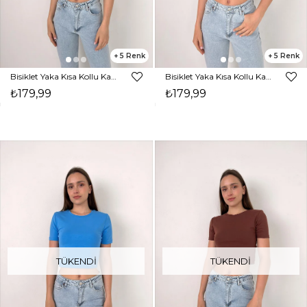
5
5
Bisiklet Yaka Kısa Kollu Kadın Yeşil Basic Crop Tişört 23Y000098
Bisiklet Yaka Kısa Kollu Kadın Siyah Basic Crop Tişört 23Y000098
₺179,99
₺179,99
TÜKENDI
TÜKENDI