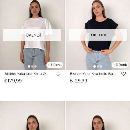
TÜKENDI
TÜKENDI
6
3
Bisiklet Yaka Kısa Kollu Oversize Basic Kadın Beyaz Tişört 23Y000097
Bisiklet Yaka Kısa Kollu Basic Kadın Siyah Tişört 23K000439
₺179,99
₺129,99