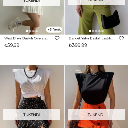
TÜKENDI
5
Wrst Bhvr Baskılı Oversize Kadın Kahverengi Tişört 21Y000146
Bisiklet Yaka Baskılı Lastikli Bel Kadın Beyaz Crop Tişört 22Y000208
₺59,99
₺399,99
TÜKENDI
TÜKENDI