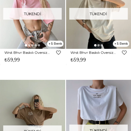
TÜKENDI
TÜKENDI
5
5
Wrst Bhvr Baskılı Oversize Kadın Pembe Tişört 21Y000146
Wrst Bhvr Baskılı Oversize Kadın Bej Tişört 21Y000146
₺59,99
₺59,99
TÜKENDI