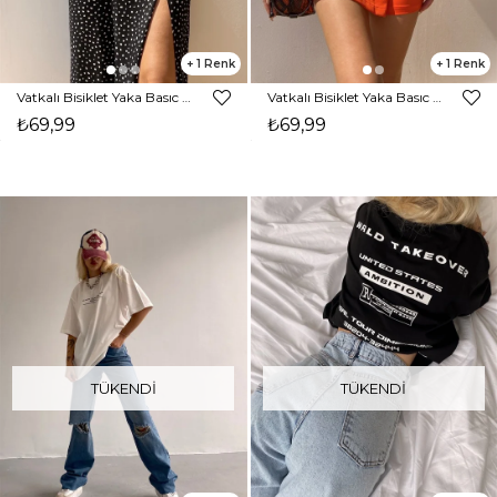
1
1
Vatkalı Bisiklet Yaka Basıc Kadın Beyaz T-shırt21Y000388
Vatkalı Bisiklet Yaka Basıc Kadın Siyah T-shırt21Y000388
₺69,99
₺69,99
TÜKENDI
TÜKENDI