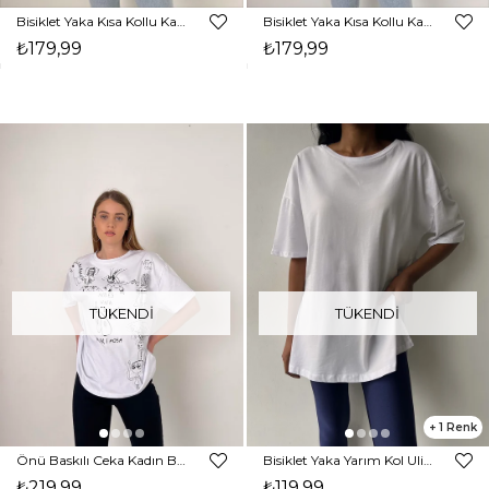
Bisiklet Yaka Kısa Kollu Kadın Ekru Basic Crop Tişört 23Y000098
Bisiklet Yaka Kısa Kollu Kadın Beyaz Basic Crop Tişört 23Y000098
₺179,99
₺179,99
TÜKENDI
TÜKENDI
1
Önü Baskılı Ceka Kadın Beyaz Tişört 23Y000104
Bisiklet Yaka Yarım Kol Ulises Kadın Beyaz Tişört 22Y000177
₺219,99
₺119,99