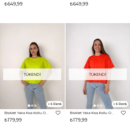
₺649,99
₺649,99
TÜKENDI
TÜKENDI
6
6
Bisiklet Yaka Kısa Kollu Oversize Basic Kadın Yeşil Tişört 23Y000097
Bisiklet Yaka Kısa Kollu Oversize Basic Kadın Turuncu Tişört 23Y000097
₺179,99
₺179,99