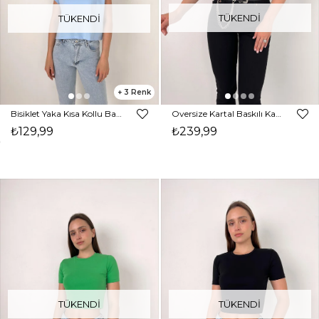
TÜKENDI
TÜKENDI
3
Bisiklet Yaka Kısa Kollu Basic Kadın Mavi Tişört 23K000439
Oversize Kartal Baskılı Kadın Antrasit Tişört 23Y000074
₺129,99
₺239,99
TÜKENDI
TÜKENDI