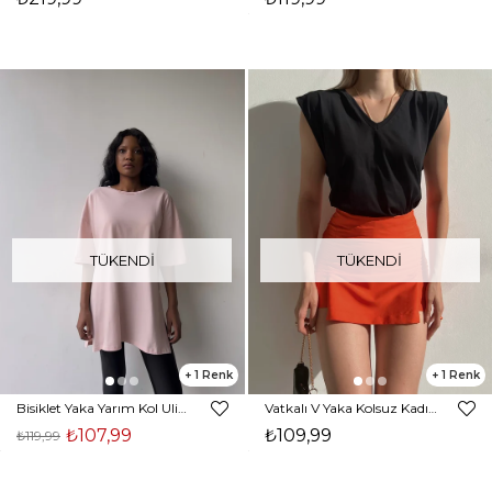
TÜKENDI
TÜKENDI
1
1
Bisiklet Yaka Yarım Kol Ulises Kadın Pudra Tişört 22Y000177
Vatkalı V Yaka Kolsuz Kadın Siyah Tişört 22Y000153
₺107,99
₺109,99
₺119,99