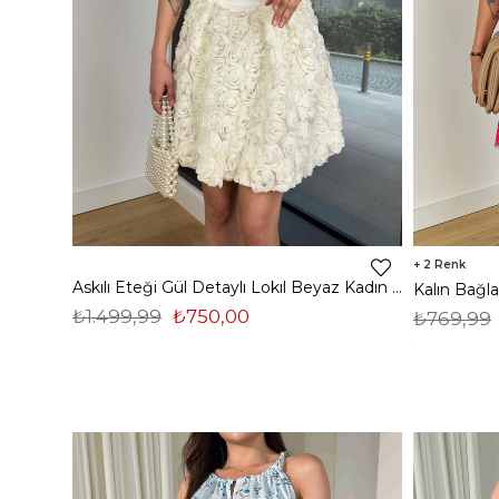
2
Askılı Eteği Gül Detaylı Lokıl Beyaz Kadın Mini Elbise 25Y205
₺1.499,99
₺750,00
₺769,99