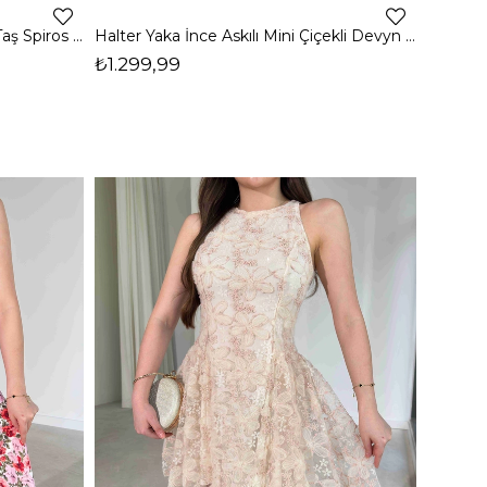
V Yaka Çiçek Desenli Midi Boy Taş Spiros Kadın Elbise 26Y390
Halter Yaka İnce Askılı Mini Çiçekli Devyn Kadın Elbise 26Y344
₺1.299,99