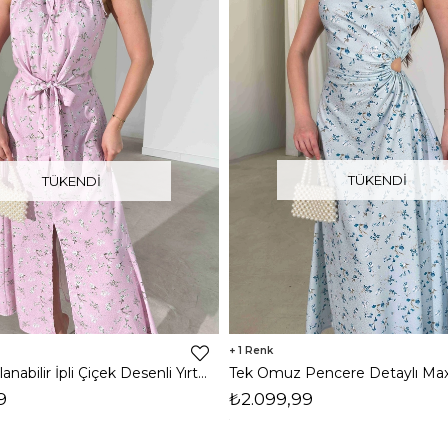
TÜKENDI
TÜKENDI
1
Yakası Ayarlanabilir İpli Çiçek Desenli Yırtmaçlı Maxi Pembe Anahi Kadın Elbise 26Y330
9
₺2.099,99