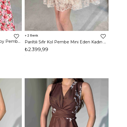
2
Çiçekli Belden Oturtmalı Midi Boy Pembe Tatum Kadın elbise 26Y311
Parıltılı Sıfır Kol Pembe Mini Eden Kadın Elbise 26Y265
₺2.399,99