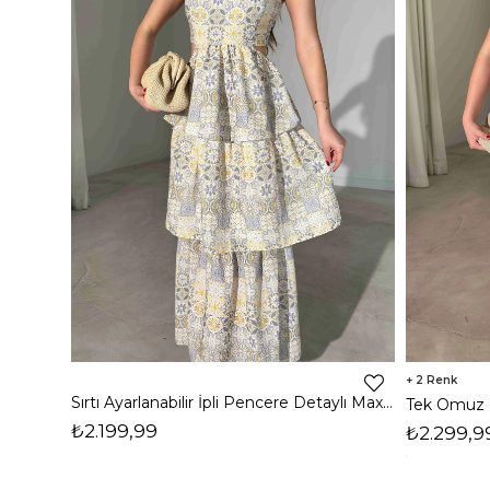
2
Sırtı Ayarlanabilir İpli Pencere Detaylı Maxi Boy Dandre Kadın Elbise 26Y452
₺2.199,99
₺2.299,9