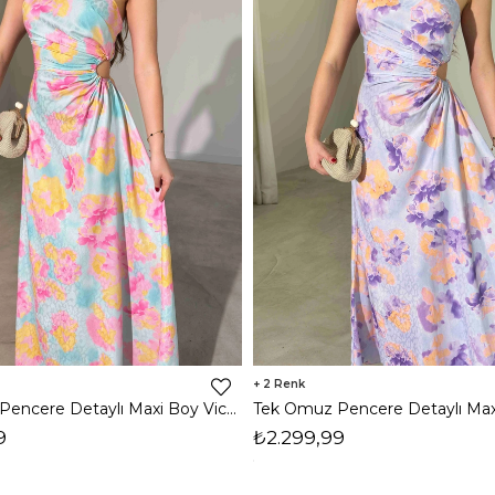
2
Tek Omuz Pencere Detaylı Maxi Boy Victo Kadın Elbise 26Y428
9
₺2.299,99