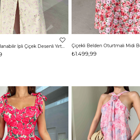
Yakası Ayarlanabilir İpli Çiçek Desenli Yırtmaçlı Maxi Sarı Anahi Kadın Elbise 26Y330
₺1.499,99
9