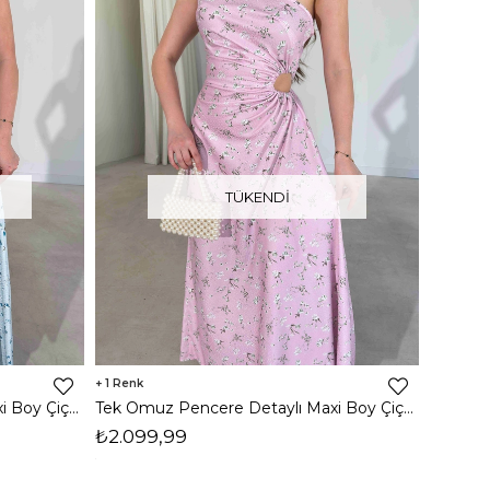
TÜKENDI
1
Tek Omuz Pencere Detaylı Maxi Boy Çiçekli Mavi Jayde Kadın Elbise 26Y321
Tek Omuz Pencere Detaylı Maxi Boy Çiçekli Pembe Jayde Kadın Elbise 26Y321
₺2.099,99