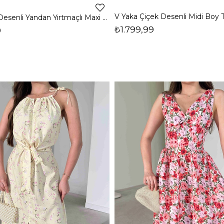
İnce Askılı Desenli Yandan Yırtmaçlı Maxi Boy Madonna Kadın Elbise 26Y426
₺1.799,99
9