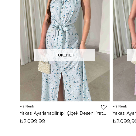
TÜKENDI
2
2
Yakası Ayarlanabilir İpli Çiçek Desenli Yırtmaçlı Maxi Mavi Anahi Kadın Elbise 26Y330
₺2.099,99
₺2.099,9