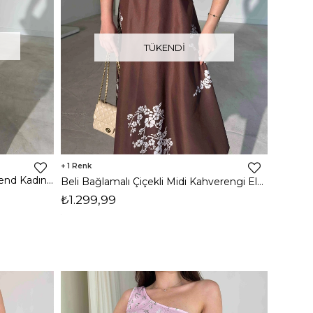
TÜKENDI
1
Kalın Askılı Desenli Maxi Boy Bılend Kadın Elbise 26Y448
Beli Bağlamalı Çiçekli Midi Kahverengi Elvin Kadın Elbise 26Y333
₺1.299,99