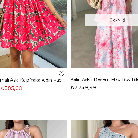
TÜKENDI
Kalın Bağlamalı Askı Kalp Yaka Aldin Kadın Çiçekli Fuşya Mini Elbise 24Y751
₺2.249,99
₺385,00