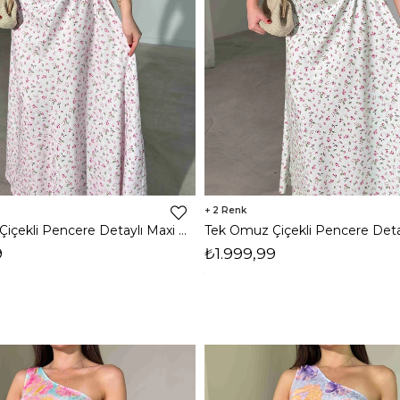
2
Tek Omuz Çiçekli Pencere Detaylı Maxi Pembe Yahir Kadın Elbise 26Y455
9
₺1.999,99