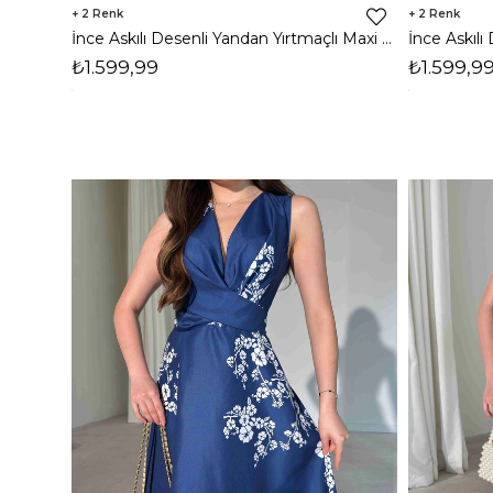
2
2
İnce Askılı Desenli Yandan Yırtmaçlı Maxi Boy Madonna Kadın Elbise 26Y426
₺1.599,99
₺1.599,9