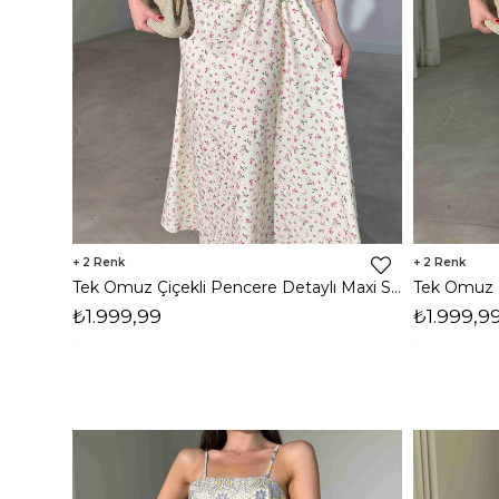
2
2
Tek Omuz Çiçekli Pencere Detaylı Maxi Sarı Yahir Kadın Elbise 26Y455
₺1.999,99
₺1.999,9