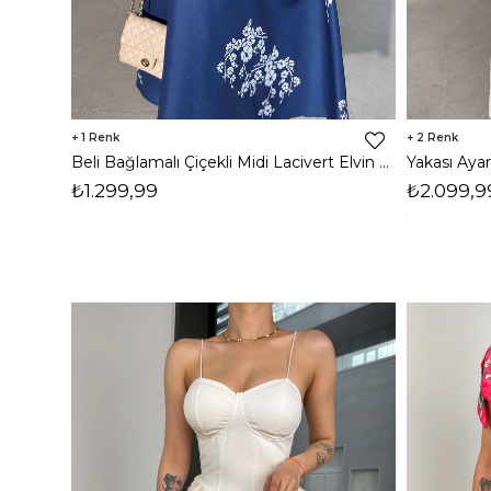
1
2
Beli Bağlamalı Çiçekli Midi Lacivert Elvin Kadın Elbise 26Y333
₺1.299,99
₺2.099,9