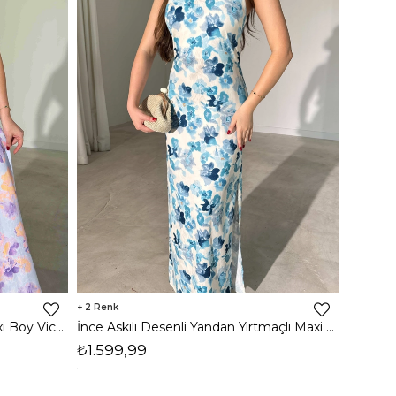
2
Tek Omuz Pencere Detaylı Maxi Boy Victo Kadın Elbise 26Y428
İnce Askılı Desenli Yandan Yırtmaçlı Maxi Boy Madonna Kadın Elbise 26Y426
₺1.599,99