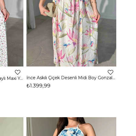
İnce Askılı Çiçek Desenli Midi Boy Gonzalo Kadın Elbise 26Y453
Tek Omuz Çiçekli Pencere Detaylı Maxi Yeşil Yahir Kadın Elbise 26Y455
₺1.399,99