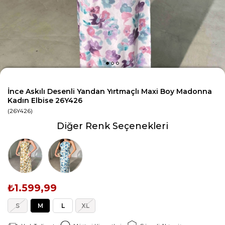
İnce Askılı Desenli Yandan Yırtmaçlı Maxi Boy Madonna
Kadın Elbise 26Y426
(26Y426)
Diğer Renk Seçenekleri
₺1.599,99
S
M
L
XL