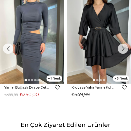
1
5
Yarım Boğazlı Drape Detaylı Beli Pencere Detaylı Andriel Kadın Füme Elbise 24k205
Kruvaze Yaka Yarım Kol Eteği Volanlı Kadın Siyah Saten Mini Elbise 24Y300
₺250,00
₺549,99
₺499,99
En Çok Ziyaret Edilen Ürünler