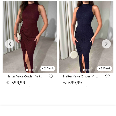
2
2
Halter Yaka Önden Yırtmaçlı Midi Boy Bordo Hasre Kadın Elbise 26Y502
Halter Yaka Önden Yırtmaçlı Midi Boy Lacivert Hasre Kadın Elbise 26Y502
₺1.599,99
₺1.599,99