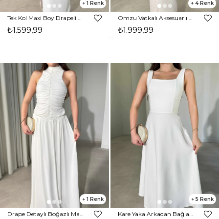
1
4
Tek Kol Maxi Boy Drapeli Beyaz Rita Kadın Elbise 26Y473
Omzu Vatkalı Aksesuarlı Midi Boy Parıltılı Ekru Nora Kadın Elbise 26Y472
₺1.599,99
₺1.999,99
1
5
Drape Detaylı Boğazlı Maxi Boy Beyaz Elisha Kadın Elbise 26Y451
Kare Yaka Arkadan Bağlamalı Midi Boy Beyaz Brandy Kadın Elbise 26Y163