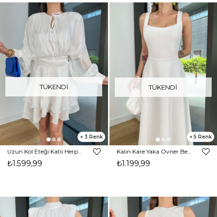
TÜKENDI
TÜKENDI
3
5
Uzun Kol Eteği Katlı Herper Beyaz Kadın Tül Elbise 25Y360
Kalın Kare Yaka Ovner Beyaz Kadın Elbise 25Y358
₺1.599,99
₺1.199,99