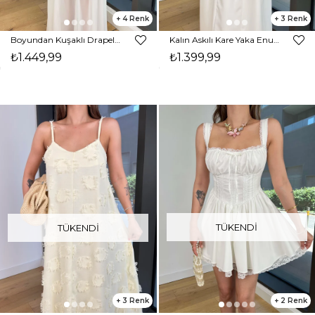
4
3
Boyundan Kuşaklı Drapeli Epard Beyaz Kadın Tül Elbise 25Y523
Kalın Askılı Kare Yaka Enual Beyaz Kadın Elbise 25Y522
₺1.449,99
₺1.399,99
TÜKENDI
TÜKENDI
3
2