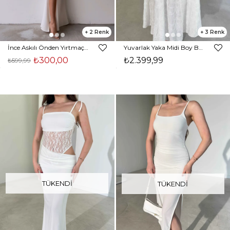
2
3
İnce Askılı Önden Yırtmaçlı Uzun Lisbeth Kadın Beyaz Elbise 22K000581
Yuvarlak Yaka Midi Boy Beyaz Kate Kadın Elbise 26Y317
₺300,00
₺2.399,99
₺599,99
TÜKENDI
TÜKENDI