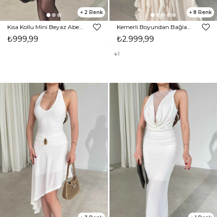
2
8
Kısa Kollu Mini Beyaz Abel Kadın Elbise 26Y198
Kemerli Boyundan Bağlamalı Maxi Ekru Preston Kadın Elbise 26Y211
₺999,99
₺2.999,99
1