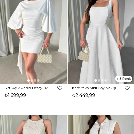
3
Sırtı Açık Parıltı Detaylı Mini Beyaz Santos Kadın Elbise 26Y328
Kare Yaka Midi Boy Nakışlı Beyaz Bruno Kadın Elbise 26Y326
₺1.699,99
₺2.449,99