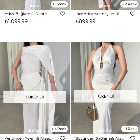
1
2
Askısı Bağlamalı Dantel Detaylı Alttan Çıtçıtlı Beyaz Harper Kadın Elbise 26Y305
İnce Askılı Yırtmaçlı Midi Boy Ekru Jolie Kadın Elbise 26Y304
₺1.099,99
₺899,99
TÜKENDI
TÜKENDI
4
1
Kendinden Pelerinli Aksesuarlı Drape Detaylı Maxi Ekru Sienna Kadın Elbise 26Y239
Boyundan Bağlamalı Aksesuarlı Beyaz Zander Kadın Elbise 26Y203