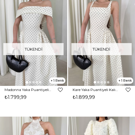
TÜKENDI
TÜKENDI
1
1
Madonna Yaka Puantiyeli Yandan Pileli Midi Boy Krem Helena Kadın Elbise 26Y137
Kare Yaka Puantiyeli Kalın Askılı Yandan Drape Detaylı Ekru Midi Violet Kadın Elbise 26Y125
₺1.799,99
₺1.899,99