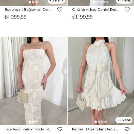
3
1
Boyundan Bağlamalı Derin Yaka Asimetrik Detaylı Aksesuarlı Beyaz Randy Kadın Elbise 26Y196
Önü Ve Arkası Dantel Detaylı Degaje Yaka Maxi Beyaz Sarah Kadın Elbise 26Y197
₺1.099,99
₺1.199,99
5
İnce Askılı Kalem Model Midi Boy Ekru Jamya Kadın Elbise 26Y187
Kemerli Boyundan Bağlamalı Beyaz Mayra Kadın Elbise 26Y184