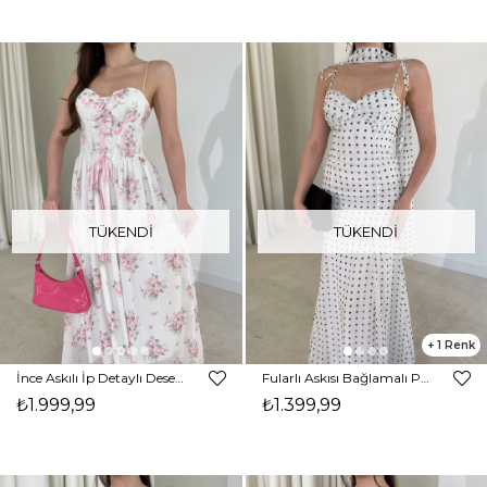
TÜKENDI
TÜKENDI
1
İnce Askılı İp Detaylı Desenli Albinia Ekru Kadın Elbise 26Y146
Fularlı Askısı Bağlamalı Puantiye Desenli Midi Ekru Bethany Kadın Elbise 26Y124
₺1.999,99
₺1.399,99