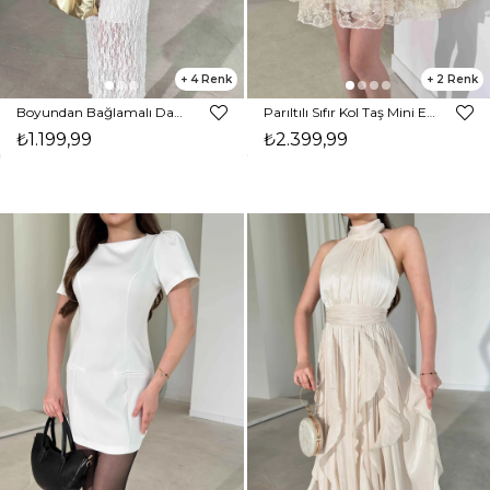
4
2
Boyundan Bağlamalı Dantelli Midi Boy Beyaz Kavroni Kadın Elbise 26Y267
Parıltılı Sıfır Kol Taş Mini Eden Kadın Elbise 26Y265
₺1.199,99
₺2.399,99