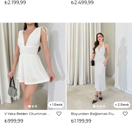
₺2.199,99
₺2.499,99
1
2
V Yaka Belden Oturtmalı İp Detaylı Mini Avila Ekru Kadın Şortlu Elbise 26Y148
Boyundan Bağlamalı Puantiyeli V Yaka Annalise Ekru Kadın Elbise 26Y147
₺999,99
₺1.199,99