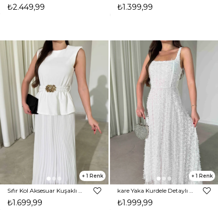
₺2.449,99
₺1.399,99
1
1
Sıfır Kol Aksesuar Kuşaklı Pileli Beyaz Gino Kadın Elbise 26Y415
kare Yaka Kurdele Detaylı Maxi Boy Beyaz Krizia Kadın Elbise 26Y393
₺1.699,99
₺1.999,99