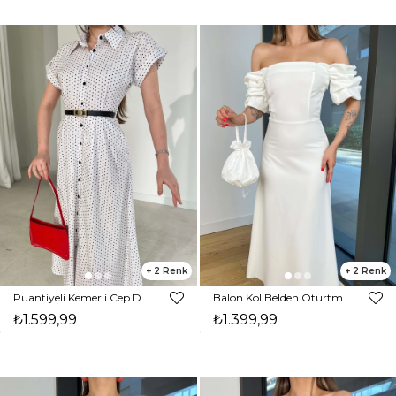
2
2
Puantiyeli Kemerli Cep Detaylı Önden Düğmeli Ekru Lovri Kadın Elbise 26Y109
Balon Kol Belden Oturtmalı Engle Beyaz Kadın Elbise 25Y521
₺1.599,99
₺1.399,99