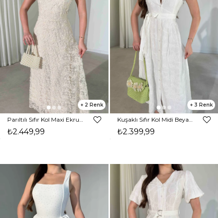
2
3
Parıltılı Sıfır Kol Maxi Ekru Kasey Kadın Elbise 26Y266
Kuşaklı Sıfır Kol Midi Beyaz Natale Kadın Elbise 26Y318
₺2.449,99
₺2.399,99