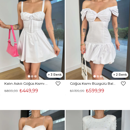
3
2
Kalın Askılı Göğüs Kısmı Bağlamalı Vitle Beyaz Kadın Mini Elbise 25Y338
Göğüs Kısmı Büzgülü Balon Etek Avelis Beyaz Kadın Mini Elbise 25Y367
₺449,99
₺599,99
₺899,99
₺1.199,99