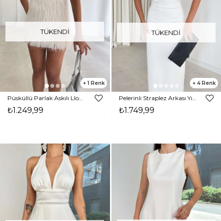
TÜKENDI
TÜKENDI
1
4
Püsküllü Parlak Askılı Lloyd Krem Kadın Elbise 26K283
Pelerinli Straplez Arkası Yırtmaçlı Jeremy Beyaz Kadın Elbise 26K257
₺1.249,99
₺1.749,99