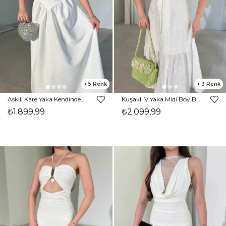
5
3
Askılı Kare Yaka Kendinden Kuşaklı Taşlı Ekru Aden Kadın Elbise 26Y316
Kuşaklı V Yaka Midi Boy Beyaz Layla Kadın Elbise 26Y308
₺1.899,99
₺2.099,99