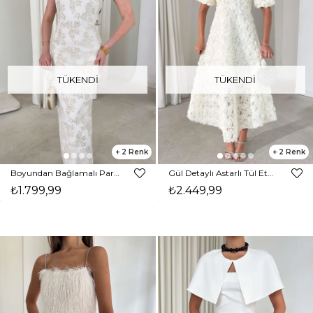
TÜKENDI
TÜKENDI
2
2
Boyundan Bağlamalı Parlak Simli Desenli Avmo Beyaz Kadın Elbise 26Y093
Gül Detaylı Astarlı Tül Ethereal Ekru Kadın Elbise 26K395
₺1.799,99
₺2.449,99