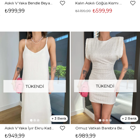
Askılı V Yaka Bendle Beyaz Kadın Elbise 25Y507
Kalın Askılı Göğüs Kısmı Büzgü Ve Bağlama Detaylı Setran Beyaz Kadın Mini Elbise 25Y487
₺999,99
₺599,99
₺1.199,99
TÜKENDI
TÜKENDI
3
2
Askılı V Yaka İyır Ekru Kadın Elbise 25Y373
Omuz Vatkalı Barebra Beyaz Kadın Pullu Payetli Mini Elbise 24Y567
₺949,99
₺989,99