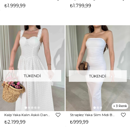
₺1.999,99
₺1.799,99
TÜKENDI
TÜKENDI
3
Kalp Yaka Kalın Askılı Dantelli Maxi Beyaz Birit Kadın Elbise 26Y188
Straplez Yaka Slim Midi Boy Beyaz Aracel Kadın Elbise 26Y167
₺2.199,99
₺999,99