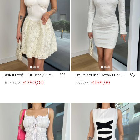
Askılı Eteği Gül Detaylı Lokıl Beyaz Kadın Mini Elbise 25Y205
Uzun Kol İnci Detaylı Elvis Ekru Kadın Mini Elbise 25K417
₺750,00
₺199,99
₺1.499,99
₺399,99