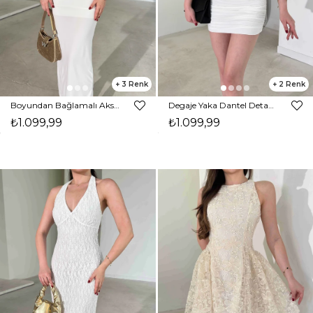
3
2
Boyundan Bağlamalı Aksesuarlı Midi Beyaz Lamont Kadın Elbise 26Y306
Degaje Yaka Dantel Detaylı Mini Beyaz Karla Kadın Elbise 26Y268
₺1.099,99
₺1.099,99