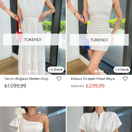
TÜKENDI
TÜKENDI
5
6
Yarım Boğazlı Belden Kuşaklı Tiara Beyaz Kadın Elbise 25Y353
Kolsuz Drapeli Missil Beyaz Kadın Mini Elbise 25Y146
₺1.099,99
₺299,99
₺599,99