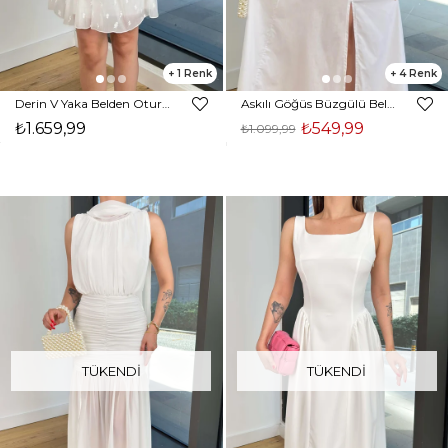
1
4
Derin V Yaka Belden Oturtmalı Drapelİ Eteği Katlı Vayni Beyaz Kadın Mini Elbise 25Y533
Askılı Göğüs Büzgülü Belden Oturtmalı Sayden Beyaz Kadın Elbise 25Y528
₺1.659,99
₺549,99
₺1.099,99
TÜKENDI
TÜKENDI