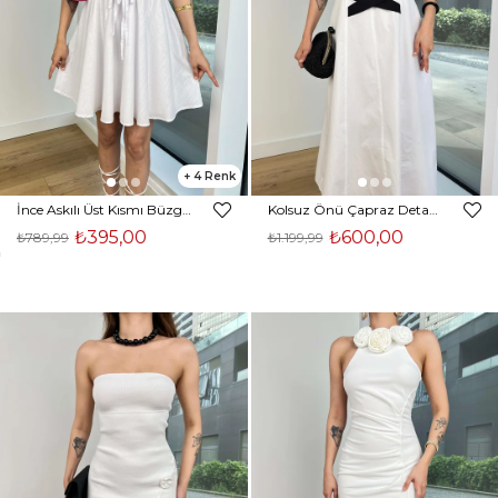
4
İnce Askılı Üst Kısmı Büzgü Detaylı Aliet Kadın Beyaz Mini Elbise 24Y721
Kolsuz Önü Çapraz Detaylı Miguel Kadın Beyaz Elbise 24Y668
₺395,00
₺600,00
₺789,99
₺1.199,99