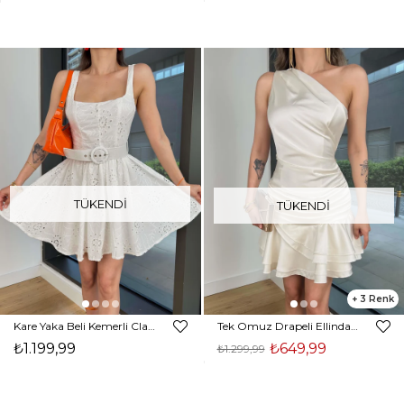
TÜKENDI
TÜKENDI
3
Kare Yaka Beli Kemerli Clasa Beyaz Kadın Mini Elbise 25Y362
Tek Omuz Drapeli Ellinda Ekru Kadın Saten Mini Elbise 25Y361
₺1.199,99
₺649,99
₺1.299,99