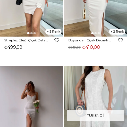
2
2
Straplez Eteği Çiçek Detaylı Karel Kadın Beyaz Mini Elbise 24Y469
Boyundan Çiçek Detaylı Drapeli Eteği Yırtmaçlı Leslie Kadın Ekru Midi Elbise 24Y409
₺499,99
₺410,00
₺819,99
TÜKENDI