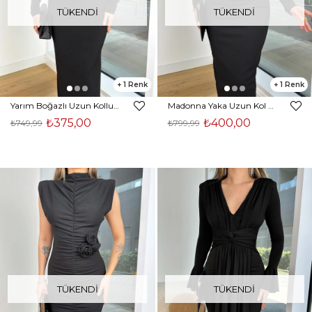
TÜKENDI
TÜKENDI
1
1
Yarım Boğazlı Uzun Kollu Göğüs Büzgülü Ve Aksesuarlı Naysa Siyah Kadın Elbise 25K446
Madonna Yaka Uzun Kol Aksesuarlı Joina Siyah Kadın Elbise 25K444
₺375,00
₺400,00
₺749,99
₺799,99
TÜKENDI
TÜKENDI