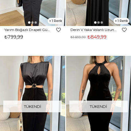
1
1
Yarım Boğazlı Drapeli Gül Detaylı Henrin Siyah Kadın Elbise 25K443
Derin V Yaka Volanlı Uzun Kol Marsam Siyah Kadın Elbise 25K439
₺799,99
₺849,99
₺1.699,99
TÜKENDI
TÜKENDI