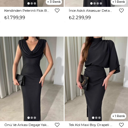
3
1
Kendinden Pelerinli Flok Baskı Maxi Siyah Sane Kadın Elbise 26Y497
İnce Askılı Aksesuar Detaylı Maxi Boy Siyah Darel Kadın Elbise 26Y486
₺1.799,99
₺2.299,99
1
Önü Ve Arkası Degaje Yaka Maxi Boy Siyah Adella Kadın Elbise 26Y475
Tek Kol Maxi Boy Drapeli Siyah Rita Kadın Elbise 26Y473