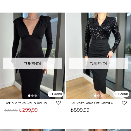
TÜKENDI
TÜKENDI
1
1
Derin V Yaka Uzun Kol John Siyah Kadın Elbise 25K498
Kruvaze Yaka Üst Kısmı Payetli Uzun Kol Eteği Kruvaze Esmir Siyah Kadın Midi Elbise 25K485
₺299,99
₺899,99
₺599,99