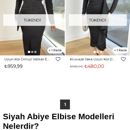
TÜKENDI
TÜKENDI
1
1
Uzun Kol Omuz Vatkalı Etek Kısmı Drapeli Yanlod Siyah Kadın Elbise 25K394
Kruvaze Yaka Uzun Kol Drapeli Heldi Siyah Kadın Midi Elbise 25K393
₺959,99
₺480,00
₺959,99
1
Siyah Abiye Elbise Modelleri
Nelerdir?