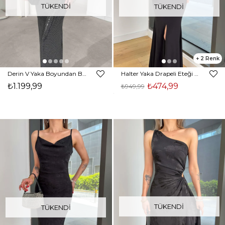
TÜKENDI
TÜKENDI
2
Derin V Yaka Boyundan Bağlamalı Parlak Yandan Yırtmaçlı Siyah Bridget Kadın Elbise 26Y185
Halter Yaka Drapeli Eteği Yırtmaçlı Milenlo Siyah Kadın Elbise 25Y343
₺1.199,99
₺474,99
₺949,99
TÜKENDI
TÜKENDI