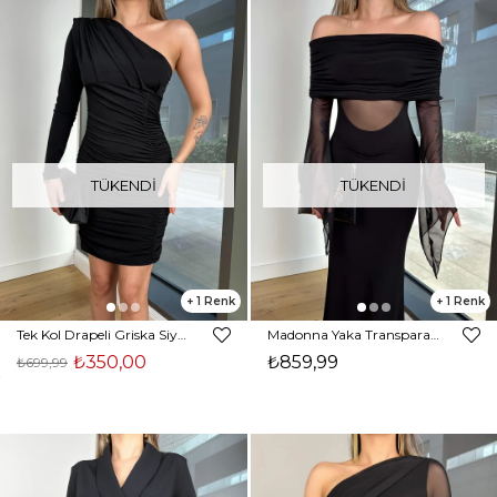
TÜKENDI
TÜKENDI
1
1
Tek Kol Drapeli Griska Siyah Kadın Mini Elbise 25K475
Madonna Yaka Transparan Detaylı Mary Siyah Kadın Elbise 25K474
₺350,00
₺859,99
₺699,99