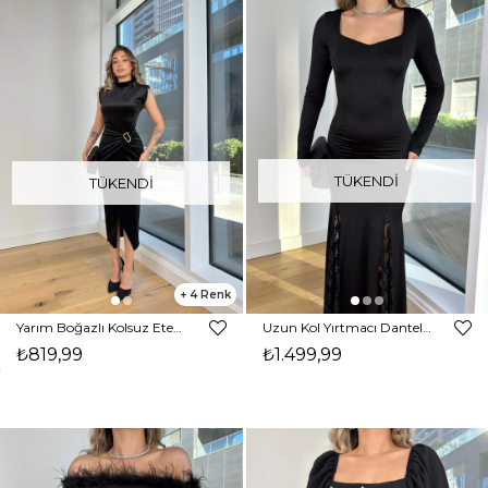
TÜKENDI
TÜKENDI
4
Yarım Boğazlı Kolsuz Eteği Kruvaze Kadife Lukeny Siyah Kadın Elbise 25K392
Uzun Kol Yırtmacı Dantel Detaylı Kaylen Siyah Kadın Elbise 25K399
₺819,99
₺1.499,99