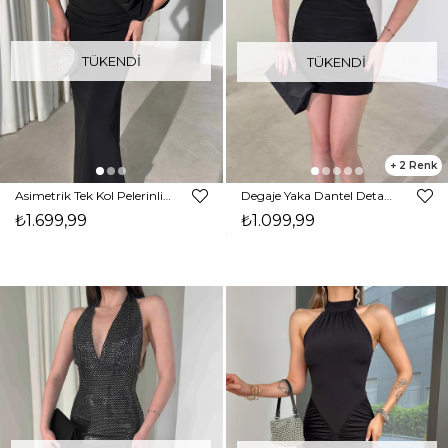
TÜKENDI
TÜKENDI
2
Asimetrik Tek Kol Pelerinli Maxi Siyah Opsen Kadın Elbise 26Y334
Degaje Yaka Dantel Detaylı Mini Siyah Karla Kadın Elbise 26Y268
₺1.699,99
₺1.099,99