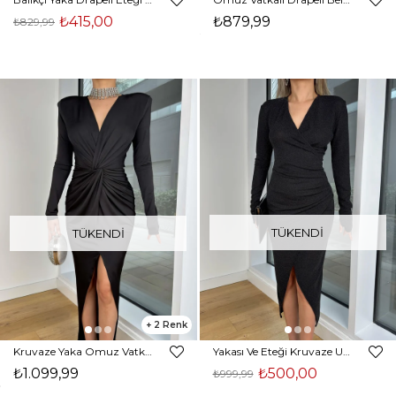
₺415,00
₺879,99
₺829,99
TÜKENDI
TÜKENDI
2
Kruvaze Yaka Omuz Vatkalı Önü Büzgülü Aldrin Siyah Kadın Elbise 25K415
Yakası Ve Eteği Kruvaze Uzun Kol Kinton Siyah Simli Kadın Midi Elbise 25K409
₺1.099,99
₺500,00
₺999,99