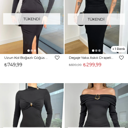
TÜKENDI
TÜKENDI
1
Uzun Kol Boğazlı Göğüs Kısmı Büzgülü Oliare Siyah Kadın Elbise 25K456
Degaje Yaka Askılı Drapeli Rastim Siyah Kadın Elbise 25K452
₺749,99
₺299,99
₺599,99