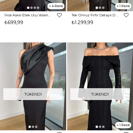
4
1
İnce Askılı Etek Ucu Volanlı Raha Kadın Siyah Elbise 23Y000203
Tek Omuz Fırfır Detaylı Drapeli Bordır Siyah Kadın Saten Elbise 25Y142
₺699,99
₺1.299,99
TÜKENDI
TÜKENDI
1