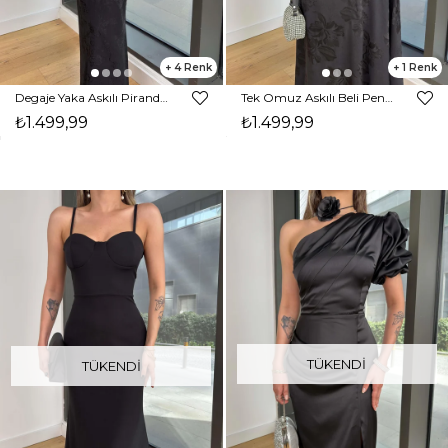
4
1
Degaje Yaka Askılı Piranda Desenli Siyah Elbise 25Y336
Tek Omuz Askılı Beli Pencere Detaylı Detbir Siyah Kadın Elbise 25Y289
₺1.499,99
₺1.499,99
TÜKENDI
TÜKENDI