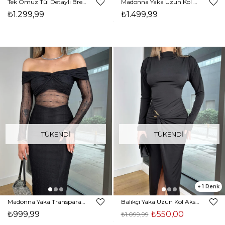
Tek Omuz Tül Detaylı Brest Siyah Kadın Elbise 25Y145
Madonna Yaka Uzun Kol Dantel Enivey Siyah Kadın Elbise 25Y071
₺1.299,99
₺1.499,99
TÜKENDI
TÜKENDI
1
Madonna Yaka Transparan Detaylı Carrey Siyah Kadın Midi Elbise 25Y048
Balıkçı Yaka Uzun Kol Aksesuarlı Taisa Siyah Kadın Yırtmaçlı Elbise 25K502
₺999,99
₺550,00
₺1.099,99