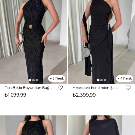
3
4
Flok Baskı Boyundan Bağlamalı Maxi Boy Siyah Karli Kadın Elbise 26Y389
Aksesuarlı Kendinden Şallı Drapeli Siyah Maxi Libby Kadın Elbise 26Y283
₺1.699,99
₺2.399,99