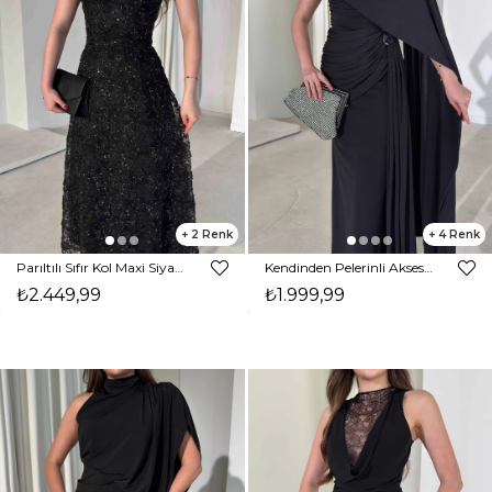
2
4
Parıltılı Sıfır Kol Maxi Siyah Kasey Kadın Elbise 26Y266
Kendinden Pelerinli Aksesuarlı Drape Detaylı Maxi Siyah Sienna Kadın Elbise 26Y239
₺2.449,99
₺1.999,99