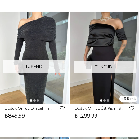
TÜKENDI
TÜKENDI
3
Düşük Omuz Drapeli Hamda Siyah Simli Kadın Elbise 25K416
Düşük Omuz Üst Kısmı Saten Eteği Yırtmaçlı Zidane Siyah Kadın Elbise 25K406
₺849,99
₺1.299,99