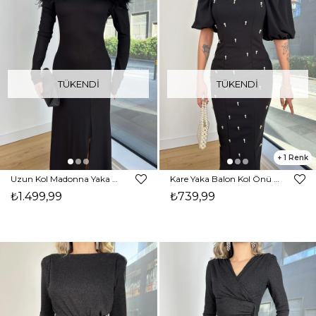
TÜKENDI
TÜKENDI
1
Uzun Kol Madonna Yaka Yakası Tüylü Klisman Siyah Kadın Elbise 25K398
Kare Yaka Balon Kol Önü Taşlı Glonda Siyah Kadın Midi Elbise 25K397
₺1.499,99
₺739,99