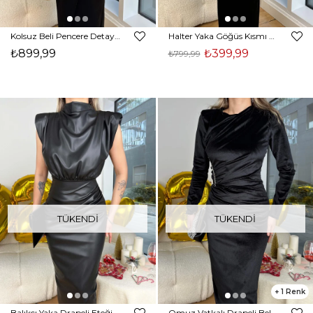
Kolsuz Beli Pencere Detaylı Ve Aksesuarlı Bianchi Siyah Kadın Kadife Elbise 25K433
Halter Yaka Göğüs Kısmı Pencereli Ferrar Siyah Kadın Kadife Elbise 25K432
₺899,99
₺399,99
₺799,99
TÜKENDI
TÜKENDI
1
Balıkçı Yaka Drapeli Eteği Kruvaze Vegan Deri Fengel Siyah Kadın Midi Elbise 25K422
Omuz Vatkalı Drapeli Bel Kısmı Aksesuarlı Dezide Siyah Kadın Kadife Elbise 25K419