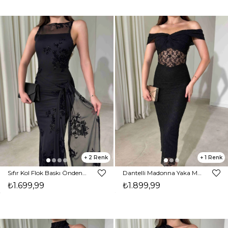
2
1
Sıfır Kol Flok Baskı Önden Bağlamalı Maxi Siyah Gino Kadın Elbise 26Y458
Dantelli Madonna Yaka Midi Boy Siyah Elias Kadın Elbise 26Y457
₺1.699,99
₺1.899,99