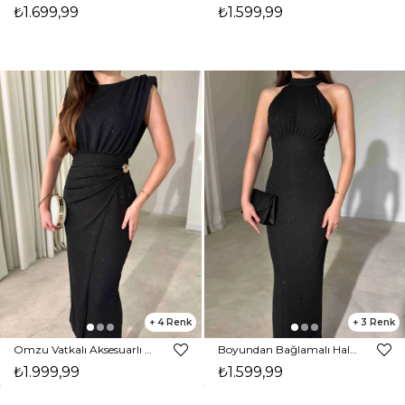
₺1.699,99
₺1.599,99
4
3
Omzu Vatkalı Aksesuarlı Midi Boy Parıltılı Siyah Nora Kadın Elbise 26Y472
Boyundan Bağlamalı Halter Yaka Parıltılı Maxi Boy Siyah Kaley Kadın Elbise 26Y450
₺1.999,99
₺1.599,99