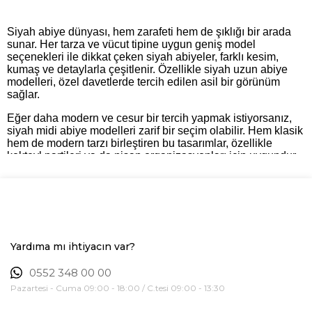
Siyah abiye dünyası, hem zarafeti hem de şıklığı bir arada
sunar. Her tarza ve vücut tipine uygun geniş model
seçenekleri ile dikkat çeken siyah abiyeler, farklı kesim,
kumaş ve detaylarla çeşitlenir. Özellikle siyah uzun abiye
modelleri, özel davetlerde tercih edilen asil bir görünüm
sağlar.
Eğer daha modern ve cesur bir tercih yapmak istiyorsanız,
siyah midi abiye modelleri zarif bir seçim olabilir. Hem klasik
hem de modern tarzı birleştiren bu tasarımlar, özellikle
kokteyl partileri ya da nişan organizasyonları için uygundur.
Daha kısa ve enerjik bir görünüm arayanlar için siyah kısa
abiye modelleri idealdir. Bu elbiseler, hem genç hem de
dinamik bir duruş sergilerken, detaylarındaki şıklıkla da
dikkat çeker.
Saten dokusuyla dikkat çeken siyah saten abiye, lüks ve
sofistike bir hava sunar. Özellikle parlak dokusu sayesinde
Yardıma mı ihtiyacın var?
göz alıcı bir görünüm sunan bu modeller, sade bir kesimle
bile etkileyici bir duruş sergiler. Tüm bu seçenekler arasında,
0552 348 00 00
abiye siyah modelleri hem çok yönlü hem de zamansız bir
Pazartesi - Cuma 09:00 - 18:00 / C.tesi 09:00 - 13:30
tarz sunar.