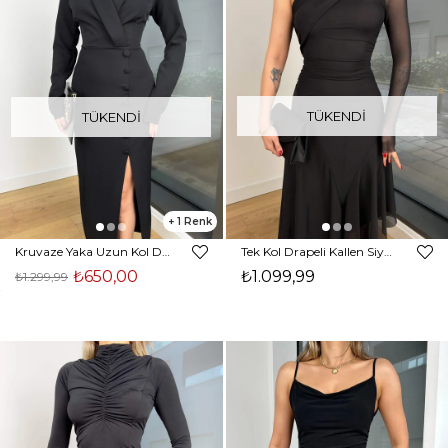
TÜKENDI
TÜKENDI
1
Kruvaze Yaka Uzun Kol Düğme Detaylı Yırtmaçlı Auria Siyah Kadın Elbise 25K472
Tek Kol Drapeli Kallen Siyah Kadın Midi Elbise 25K463
₺650,00
₺1.099,99
₺1.299,99