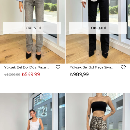
TÜKENDI
TÜKENDI
Yüksek Bel Bol Düz Paça Staıght Antrasit Kadın Jean 25K157
Yüksek Bel Bol Paça Siyah Kadın Jean 25K158
₺549,99
₺989,99
₺1.099,99