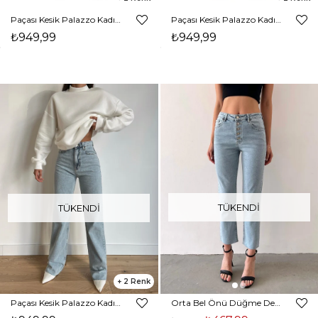
Paçası Kesik Palazzo Kadın Siyah Jean 22K000315
Paçası Kesik Palazzo Kadın Mavi Jean 22K000315
₺949,99
₺949,99
TÜKENDI
TÜKENDI
2
Paçası Kesik Palazzo Kadın Buz Mavisi Jean 22K000315
Orta Bel Önü Düğme Detaylı Faith Kadın Buz Mavisi Mom Jean23K000427