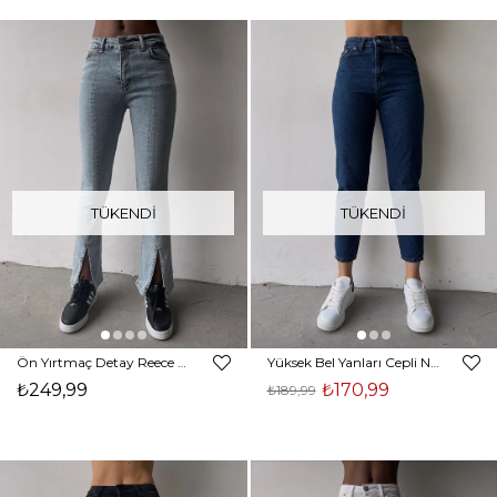
TÜKENDI
TÜKENDI
Ön Yırtmaç Detay Reece Kadın Yüksel Bel Mavi Jean 22Y000246
Yüksek Bel Yanları Cepli Nancy Kadın Mavi Jean 22K000557
₺249,99
₺170,99
₺189,99