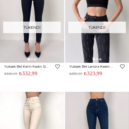
TÜKENDI
TÜKENDI
Yüksek Bel Karin Kadın Siyah Dar Paça Jean 23K000390
Yüksek Bel Lenora Kadın Antrasit Taş Detaylı Mom Jean 23Y000062
₺332,99
₺323,99
₺369,99
₺359,99