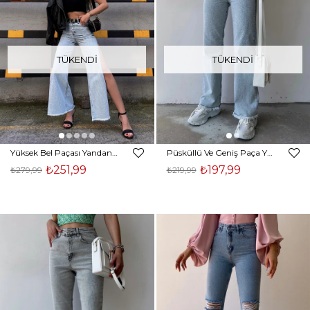
TÜKENDI
TÜKENDI
Yüksek Bel Paçası Yandan Derin Yırtmaçlı Jamir Kadın Mavi Jean 22Y000231
Püsküllü Ve Geniş Paça Yüksek Bel Jaquez Kadın Mavi Jean 22Y000232
₺251,99
₺197,99
₺279,99
₺219,99