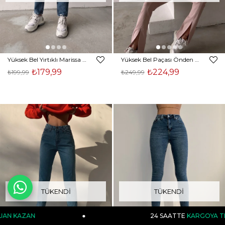
Yüksek Bel Yırtıklı Marissa Kadın Mavi Mom Jean 22K000514
Yüksek Bel Paçası Önden Yırtmaçlı Britney Kadın Pudra Jeans 22Y000047
₺179,99
₺224,99
₺199,99
₺249,99
TÜKENDI
TÜKENDI
24 SAATTE
KARGOYA TESLİM