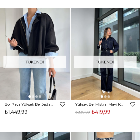
TÜKENDI
TÜKENDI
Bol Paça Yüksek Bel Jestan Jenas Mavi Kadın Pantolon 26K083
Yüksek Bel Mistral Mavi Kadın Bol Paça Jean 25Y028
₺1.449,99
₺419,99
₺839,99