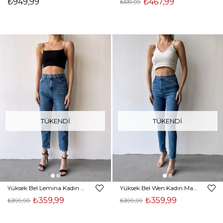
₺949,99
₺467,99
₺519,99
TÜKENDI
TÜKENDI
Yüksek Bel Lemina Kadın Mavi Mom Jean 23K000244
Yüksek Bel Wen Kadın Mavi Dar Jean 23Y000210
₺359,99
₺359,99
₺399,99
₺399,99