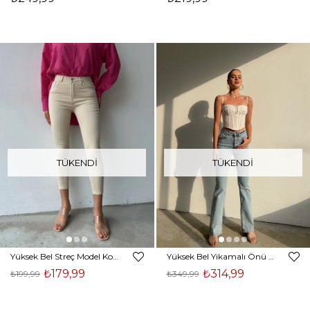
TÜKENDI
TÜKENDI
Yüksek Bel Streç Model Konsta Jamie Kadın Bej Renk Jean 22Y000349
Yüksek Bel Yikamalı Önü Metal Düğmeli Prisca Kadın Mavi jeans 22Y000367
₺179,99
₺314,99
₺199,99
₺349,99