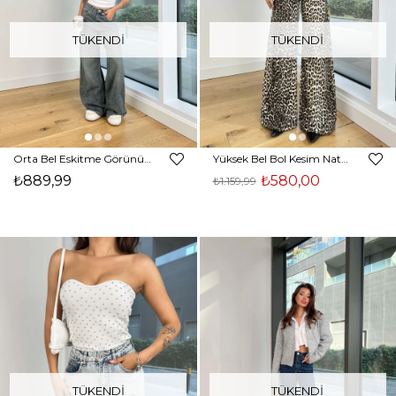
TÜKENDI
TÜKENDI
Orta Bel Eskitme Görünümlü Bol Paça Erubey Füme Kadın Jean 25K159
Yüksek Bel Bol Kesim Natanael Kadın Renkli Jeans 25K156
₺889,99
₺580,00
₺1.159,99
TÜKENDI
TÜKENDI