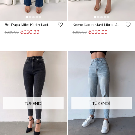
Bol Paça Miles Kadın Lacivert Likralı Jean 23K000435
Keene Kadın Mavi Likralı Jean 23K000434
₺350,99
₺350,99
₺389,99
₺389,99
TÜKENDI
TÜKENDI