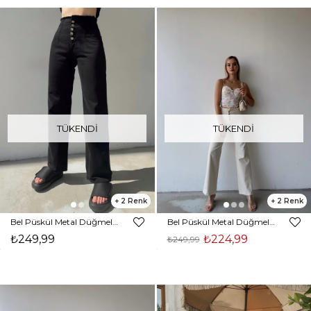
TÜKENDI
TÜKENDI
2
2
Bel Püskül Metal Düğmeli Carson Kadın Siyah Palazzo Jean 22Y000070
Bel Püskül Metal Düğmeli Carson Kadın Taş Palazzo Jean 22Y000070
₺249,99
₺224,99
₺249,99