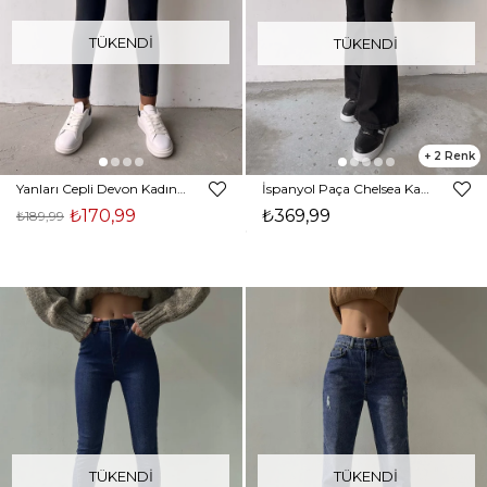
TÜKENDI
TÜKENDI
2
Yanları Cepli Devon Kadın Yüksek Bel Antrasit Pantolon 22K000562
İspanyol Paça Chelsea Kadın Siyah Jean 22K000460
₺170,99
₺369,99
₺189,99
TÜKENDI
TÜKENDI