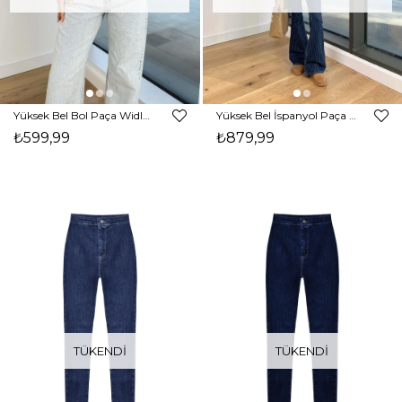
Yüksek Bel Bol Paça Widleg Kadın Buz Mavisi Jean 25K030
Yüksek Bel İspanyol Paça Çizgili Dentli Kadın Mavi Jeans 24Y003
₺599,99
₺879,99
TÜKENDI
TÜKENDI