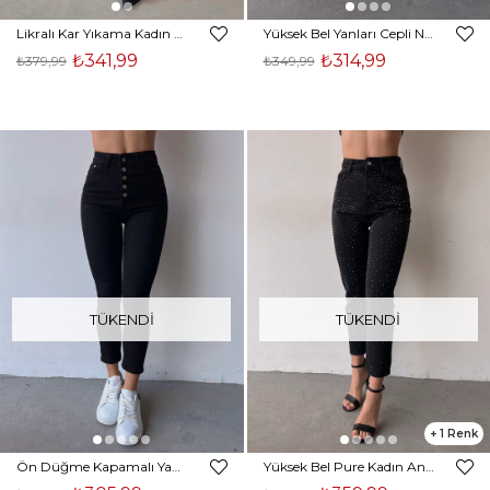
Likralı Kar Yıkama Kadın Antrasit Jean 23K000436
Yüksek Bel Yanları Cepli Noa Kadın Buz Mavisi Likralı Jean 23K000397
₺341,99
₺314,99
₺379,99
₺349,99
TÜKENDI
TÜKENDI
1
Ön Düğme Kapamalı Yanları Cepli Edu Kadın Siyah Mom Jean 23K000396
Yüksek Bel Pure Kadın Antrasit Taş Detaylı Jean 23K000395