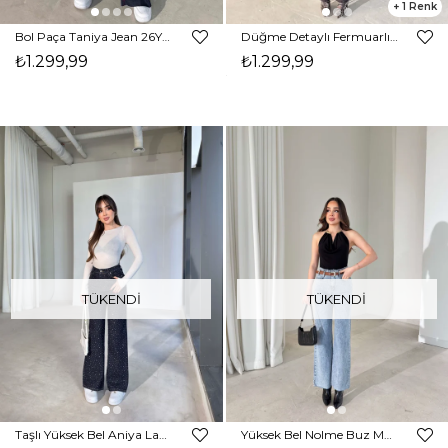
1
Bol Paça Taniya Jean 26Y339
Düğme Detaylı Fermuarlı İrona Kahve Kadın Jean 26K408
₺1.299,99
₺1.299,99
TÜKENDI
TÜKENDI
Taşlı Yüksek Bel Aniya Lacivert Kadın Kot Jean Pantolon 26Y141
Yüksek Bel Nolme Buz Mavisi Kadın Jeans 26Y024