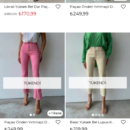
Likralı Yüksek Bel Dar Paça Cayla Kadın Lacivert Skinny Pantolon 22K000563
Paçası Önden Yırtmaçlı Dikiş Detaylı Yüksek Bel Benny Kadın Yeşil Jean 22Y000249
₺170,99
₺249,99
₺189,99
TÜKENDI
TÜKENDI
1
Paçası Önden Yırtmaçlı Dikiş Detaylı Yüksek Bel Benny Kadın Pembe Jean 22Y000249
Basıc Yüksek Bel Lupus Kadın Bej Renk Mom Jean 22Y000350
₺249,99
₺219,99