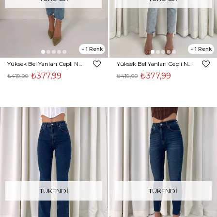
1
1
Yüksek Bel Yanları Cepli Nunez Kadın Mavi Mom Jean 23Y000039
Yüksek Bel Yanları Cepli Nunez Kadın Buz Mavisi Mom Jean 23Y000039
₺377,99
₺377,99
₺419,99
₺419,99
TÜKENDI
TÜKENDI