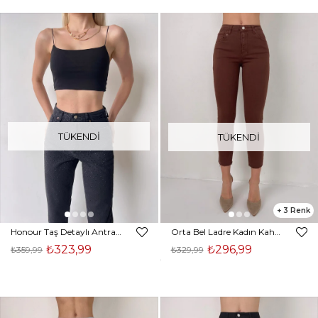
TÜKENDI
TÜKENDI
3
Honour Taş Detaylı Antrasit Jean 23Y000061
Orta Bel Ladre Kadın Kahve Paçası Geniş Jean 23K000393
₺323,99
₺296,99
₺359,99
₺329,99