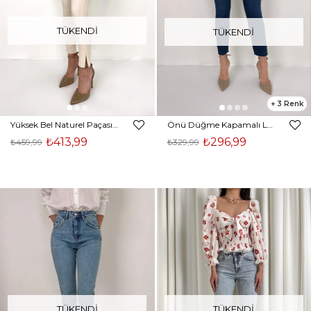
TÜKENDI
TÜKENDI
3
Yüksek Bel Naturel Paçası Yırtmaçlı Kadın Taş Jean 23Y000113
Önü Düğme Kapamalı Ladre Kadın Lacivert Jean 23K000393
₺413,99
₺296,99
₺459,99
₺329,99
TÜKENDI
TÜKENDI