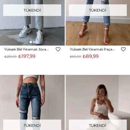
TÜKENDI
TÜKENDI
Yüksek Bel Yikamalı Jovan Kadın Gri Mom Jean 22Y000236
Yüksek Bel Yıkamalı Paçası Yırtıklı Kadın Mavi Jean 21Y000272
₺197,99
₺89,99
₺219,99
₺99,99
TÜKENDI
TÜKENDI