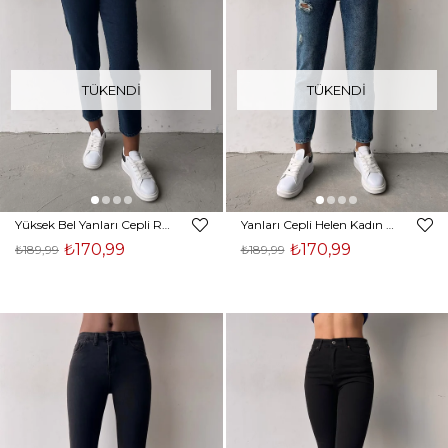
TÜKENDI
TÜKENDI
Yüksek Bel Yanları Cepli Rita Kadın Lacivert Jean 22K000559
Yanları Cepli Helen Kadın Mavi Jean 22K000551
₺170,99
₺170,99
₺189,99
₺189,99