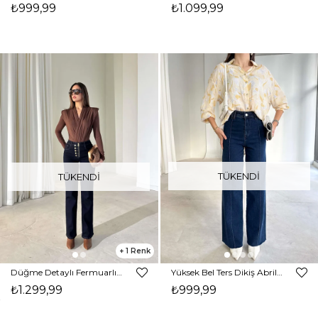
₺999,99
₺1.099,99
TÜKENDI
TÜKENDI
1
Düğme Detaylı Fermuarlı İrona Lacivert Kadın Jean 26K408
Yüksek Bel Ters Dikiş Abril Lacivert Kot Pantolon 26K371
₺1.299,99
₺999,99