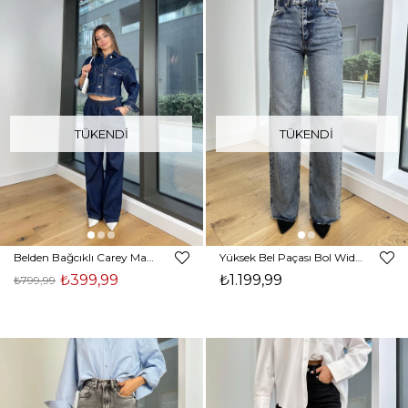
TÜKENDI
TÜKENDI
Belden Bağcıklı Carey Mavi Kadın Bol Paça Jean 25Y027
Yüksek Bel Paçası Bol Wide Led Mavi Kadın Jean 25K160
₺399,99
₺1.199,99
₺799,99