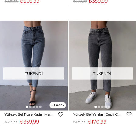
₺305,99
₺359,99
₺339,99
₺399,99
TÜKENDI
TÜKENDI
1
Yüksek Bel Pure Kadın Mavi Taş Detaylı Jean 23K000395
Yüksek Bel Yanları Cepli Cora Kadın Antrasit Pantolon 22K000561
₺359,99
₺170,99
₺399,99
₺189,99