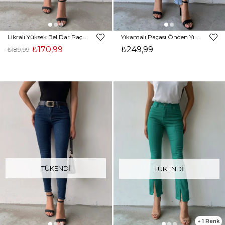
Likralı Yüksek Bel Dar Paça Lucia Kadın Siyah Skinny Pantolon 22K000553
Yıkamalı Paçası Önden Yırtmaçlı Dikiş Detaylı Yüksek Bel Zaria Kadın Mavi Jean 22Y000245
₺170,99
₺249,99
₺189,99
TÜKENDI
TÜKENDI
1