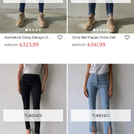
Asimetrik Dikiş Detaylı Orta Bel Yanları Cepli Kadın Jacopo Mavi Jeans 23K000047
Orta Bel Paçası Yırtık Detay Çift Cepli Kadın Izacco Mavi Mom Jeans 23K000048
₺323,99
₺341,99
₺359,99
₺379,99
TÜKENDI
TÜKENDI