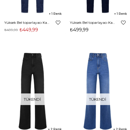
1
1
Yüksek Bel toparlayacı Kadın Mavi Jean 24k373
Yüksek Bel toparlayacı Kadın Lacivert Jean 24k373
₺449,99
₺499,99
₺499,99
TÜKENDI
TÜKENDI
2
2