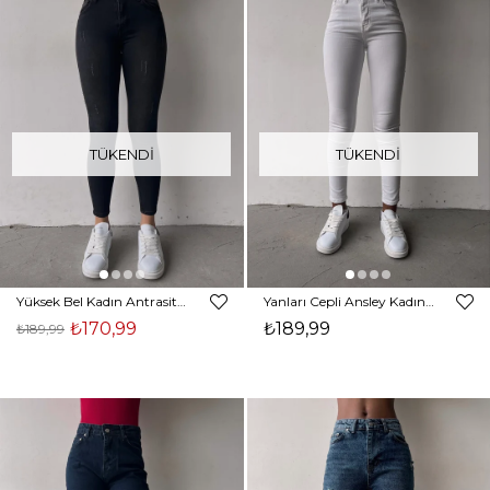
TÜKENDI
TÜKENDI
Yüksek Bel Kadın Antrasit Skinny Jean 22K000558
Yanları Cepli Ansley Kadın Beyaz Jean 22K000560
₺170,99
₺189,99
₺189,99