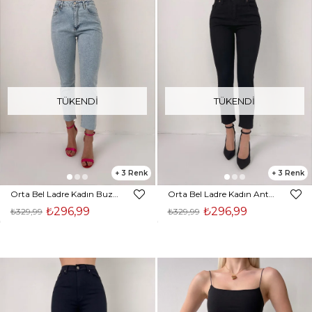
TÜKENDI
TÜKENDI
3
3
Orta Bel Ladre Kadın Buz Mavisi Paçası Geniş Jean 23K000393
Orta Bel Ladre Kadın Antrasit Paçası Geniş Jean 23K000393
₺296,99
₺296,99
₺329,99
₺329,99