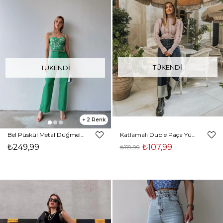
TÜKENDI
TÜKENDI
2
Bel Püskül Metal Düğmeli Carson Kadın Yeşil Palazzo Jean 22Y000070
Katlamalı Duble Paça Yüksek Bel Kadın Lacivert Jean 21K000281
₺249,99
₺107,99
₺119,99