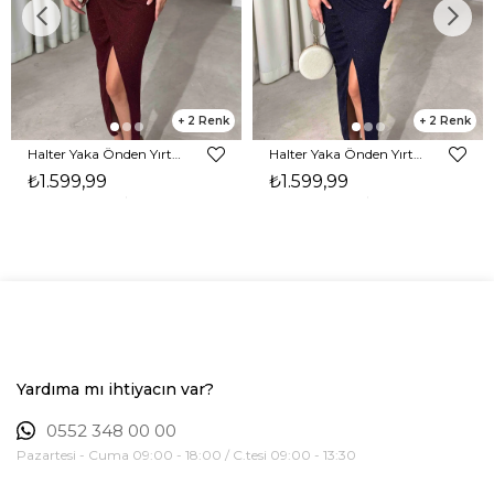
2
2
Halter Yaka Önden Yırtmaçlı Midi Boy Bordo Hasre Kadın Elbise 26Y502
Halter Yaka Önden Yırtmaçlı Midi Boy Lacivert Hasre Kadın Elbise 26Y502
₺1.599,99
₺1.599,99
Yardıma mı ihtiyacın var?
0552 348 00 00
Pazartesi - Cuma 09:00 - 18:00 / C.tesi 09:00 - 13:30