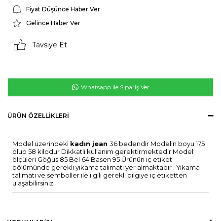
Fiyat Düşünce Haber Ver
Gelince Haber Ver
Tavsiye Et
Whatsapp ile Sipariş Ver
ÜRÜN ÖZELLIKLERI
Model üzerindeki
kadın jean
36 bedendir Modelin boyu 175
olup 58 kilodur Dikkatli kullanım gerektirmektedir Model
ölçüleri Göğüs 85 Bel 64 Basen 95 Ürünün iç etiket
bölümünde gerekli yıkama talimatı yer almaktadır . Yıkama
talimatı ve semboller ile ilgili gerekli bilgiye iç etiketten
ulaşabilirsiniz.