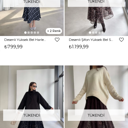
TÜKENDI
TÜKENDI
2
Desenli Yüksek Bel Harlemd Lacivert Kadın Etek 26K379
Desenli Şifon Yüksek Bel Sophia Kahve Kadın Etek 26K366
₺799,99
₺1.199,99
TÜKENDI
TÜKENDI