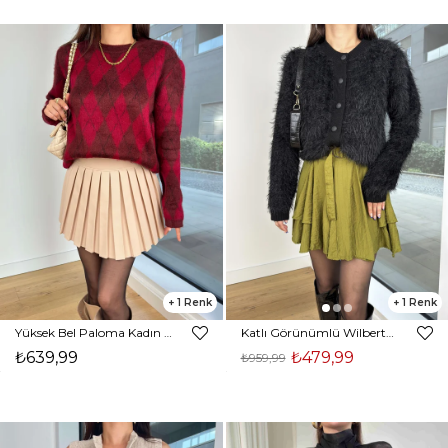
1
1
Yüksek Bel Paloma Kadın Bej Piliseli Mini Etek 24k412
Katlı Görünümlü Wilberto Yeşil Kadın Mini Etek 25K153
₺639,99
₺479,99
₺959,99