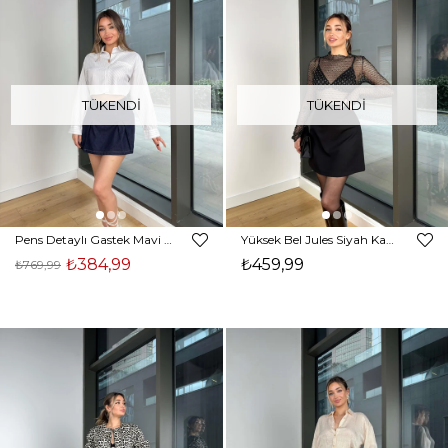
TÜKENDI
TÜKENDI
Pens Detaylı Gastek Mavi Kadın Kot Şort etek 25Y060
Yüksek Bel Jules Siyah Kadın Mini Etek 25Y044
₺384,99
₺459,99
₺769,99