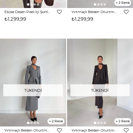
2
Ekose Desen Pileli İçi Şortlu Kemerli Kalrine Bej Kadın Etek 26K277
Yırtmaçlı Belden Oturtmalı Larle Antrasit Kadın Etek 26K032
₺1.299,99
₺1.299,99
TÜKENDI
TÜKENDI
2
2
Yırtmaçlı Belden Oturtmalı Larle Gri Kadın Etek 26K032
Yırtmaçlı Belden Oturtmalı Larle Kahve Kadın Etek 26K032