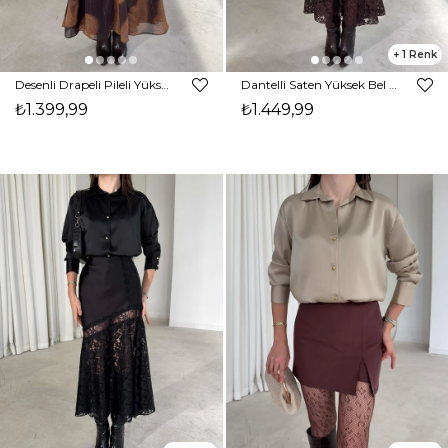
1
Desenli Drapeli Pileli Yüksek Bel Sıdarli Kahve Kadın Etek 26K387
Dantelli Saten Yüksek Bel Dıanlı Kahve Kadın Etek 26K386
₺1.399,99
₺1.449,99