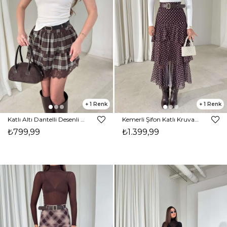
1
1
Katlı Altı Dantelli Desenli Permoda Kahve Kadın Etek 26Y019
Kemerli Şifon Katlı Kruvaze Kesim Sossa Kahve Puantiyeli Kadın Etek 26K410
₺799,99
₺1.399,99