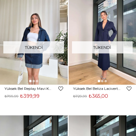
TÜKENDI
TÜKENDI
Yüksek Bel Replay Mavi Kadın Mini Kot Etek 25Y102
Yüksek Bel Beliza Lacivert Kadın Uzun Etek 25Y034
₺399,99
₺365,00
₺799,99
₺729,99