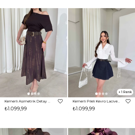
1
Kemerli Asimetrik Detay Kahve Larek Kadın Etek 26Y104
Kemerli Pileli Kevro Lacivert Kadın Kot Etek 26Y088
₺1.099,99
₺1.099,99