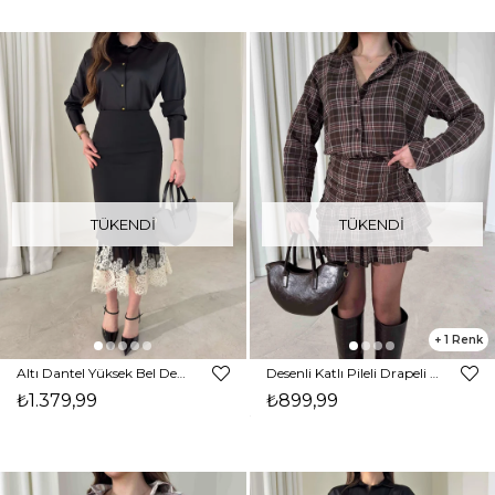
TÜKENDI
TÜKENDI
1
Altı Dantel Yüksek Bel Detaylı Helrin Siyah Kadın Etek 26Y008
Desenli Katlı Pileli Drapeli Elroni Kahve Kadın Etek 26K419
₺1.379,99
₺899,99