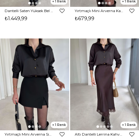
1
1
Dantelli Saten Yüksek Bel Dıanlı Siyah Kadın Etek 26K386
Yırtmaçlı Mini Arverna Kahve Kadın Şort Etek 26K384
₺1.449,99
₺679,99
1
1
Yırtmaçlı Mini Arverna Siyah Kadın Şort Etek 26K384
Altı Dantelli Lerrina Kahve Kadın Saten Etek 26K381