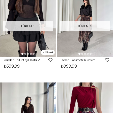
TÜKENDI
TÜKENDI
1
Yandan İp Detaylı Katlı Pileli Dewınt Siyah Kadın Mini Etek 26K389
Desenli Asimetrik Kesim Beli Lastikli Kınerda Kahve Kadın Şifon Etek 26K385
₺599,99
₺999,99