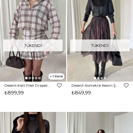
TÜKENDI
TÜKENDI
1
Desenli Katlı Pileli Drapeli Elroni Taş Kadın Etek 26K419
Desenli Asimetrik Kesim Şifon Pileli Leonard Kahve Kadın Etek 26K415
₺899,99
₺849,99