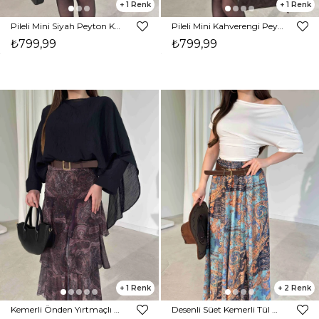
1
1
Pileli Mini Siyah Peyton Kadın Etek 26Y244
Pileli Mini Kahverengi Peyton Kadın Etek 26Y244
₺799,99
₺799,99
1
2
Kemerli Önden Yırtmaçlı Katlı Uzun Siyah Chicago Kadın Etek 26Y160
Desenli Süet Kemerli Tül Casandra Lacivert Kadın Etek 26Y153