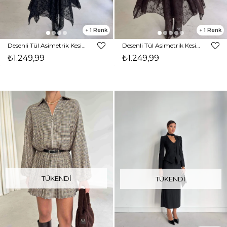
1
1
Desenli Tül Asimetrik Kesim Emma Siyah Kadın Etek 26K363
Desenli Tül Asimetrik Kesim Emma Kahve Kadın Etek 26K363
₺1.249,99
₺1.249,99
TÜKENDI
TÜKENDI