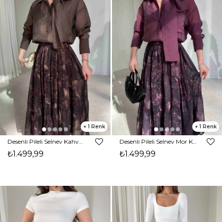
1
1
Desenli Pileli Selnev Kahve Kadın Etek 26Y076
Desenli Pileli Selnev Mor Kadın Etek 26Y076
₺1.499,99
₺1.499,99