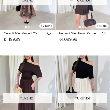
TÜKENDI
TÜKENDI
2
1
Desenli Süet Kemerli Tül Casandra Siyah Kadın Etek 26Y153
Kemerli Pileli Kevro Kahve Kadın Kot Etek 26Y088
₺1.199,99
₺1.099,99
TÜKENDI
TÜKENDI