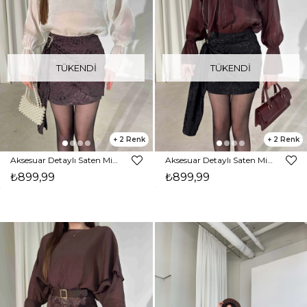
TÜKENDI
TÜKENDI
2
2
Aksesuar Detaylı Saten Mini Füme Talya Kadın Etek 26Y157
Aksesuar Detaylı Saten Mini Siyah Talya Kadın Etek 26Y157
₺899,99
₺899,99