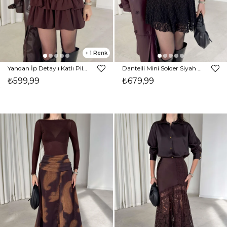
1
Yandan İp Detaylı Katlı Pileli Dewınt Kahve Kadın Mini Etek 26K389
Dantelli Mini Solder Siyah Kadın Şort Etek 26K388
₺599,99
₺679,99