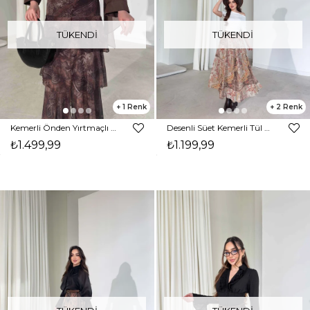
TÜKENDI
TÜKENDI
1
2
Kemerli Önden Yırtmaçlı Katlı Uzun Kahverengi Chicago Kadın Etek 26Y160
Desenli Süet Kemerli Tül Casandra Kahve Kadın Etek 26Y153
₺1.499,99
₺1.199,99