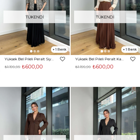
TÜKENDI
TÜKENDI
1
1
Yüksek Bel Pileli Peralt Siyah Kadın Uzun Etek 25Y043
Yüksek Bel Pileli Peralt Kahve Kadın Uzun Etek 25Y043
₺600,00
₺600,00
₺1.199,99
₺1.199,99