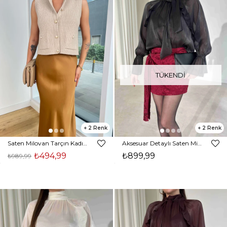
TÜKENDI
2
2
Saten Milovan Tarçın Kadın Etek 25K203
Aksesuar Detaylı Saten Mini Bordo Talya Kadın Etek 26Y157
₺494,99
₺899,99
₺989,99