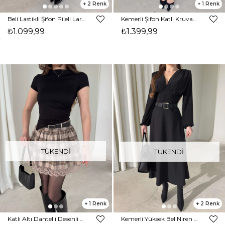
2
1
Beli Lastikli Şifon Pileli Larn Siyah Kadın Etek 26Y087
Kemerli Şifon Katlı Kruvaze Kesim Sossa Siyah Puantiyeli Kadın Etek 26K410
₺1.099,99
₺1.399,99
TÜKENDI
TÜKENDI
1
2
Katlı Altı Dantelli Desenli Permoda Taş Kadın Etek 26Y019
Kemerli Yüksek Bel Niren Siyah Kadın Etek 26Y009