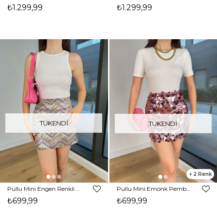
₺1.299,99
₺1.299,99
TÜKENDI
TÜKENDI
2
Pullu Mini Engen Renkli Kadın Etek 25Y545
Pullu Mini Emonk Pembe Kadın Etek 25Y544
₺699,99
₺699,99