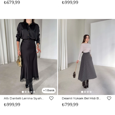
₺679,99
₺999,99
1
Altı Dantelli Lerrina Siyah Kadın Saten Etek 26K381
Desenli Yüksek Bel Midi Boy Amelia Gri Kadın Etek 26K365
₺999,99
₺799,99