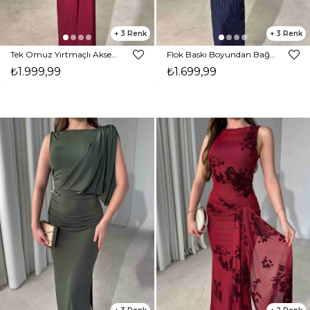
3
3
Tek Omuz Yırtmaçlı Aksesuar Detaylı Maxi Boy Bordo Janelle Kadın Elbise 26Y470
Flok Baskı Boyundan Bağlamalı Maxi Boy Lacivert Karli Kadın Elbise 26Y389
₺1.999,99
₺1.699,99