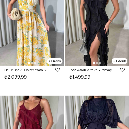
1
1
Beli Kuşaklı Halter Yaka Sırtı Açık Maxi Boy Sarı Nehro Kadın Elbise 26Y500
İnce Askılı V Yaka Yırtmaçlı Parıltı Detaylı Siyah Perlo Kadın Elbise 26Y498
₺2.099,99
₺1.499,99