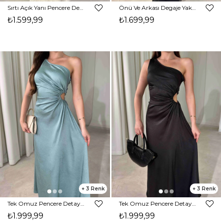
Sırtı Açık Yanı Pencere Detaylı Maxi Boy Rio Kadın Elbise 26Y477
Önü Ve Arkası Degaje Yaka Maxi Boy Siyah Adella Kadın Elbise 26Y475
₺1.599,99
₺1.699,99
3
3
Tek Omuz Pencere Detaylı Maxi Boy Mint Reyna Kadın Elbise 26Y474
Tek Omuz Pencere Detaylı Maxi Boy Siyah Reyna Kadın Elbise 26Y474
₺1.999,99
₺1.999,99