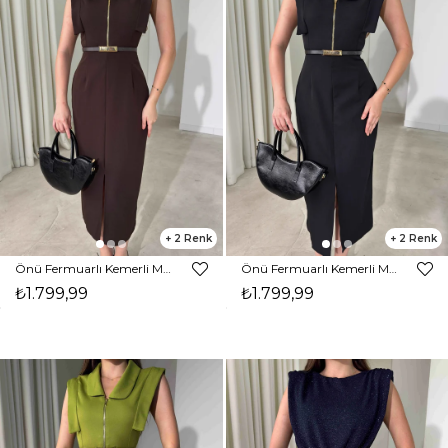
2
2
Önü Fermuarlı Kemerli Midi Boy Kahverengi Eldon Kadın Elbise 26Y471
Önü Fermuarlı Kemerli Midi Boy Siyah Eldon Kadın Elbise 26Y471
₺1.799,99
₺1.799,99