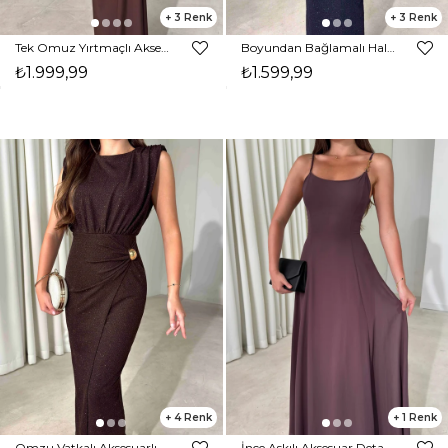
3
3
Tek Omuz Yırtmaçlı Aksesuar Detaylı Maxi Boy Kahverengi Janelle Kadın Elbise 26Y470
Boyundan Bağlamalı Halter Yaka Parıltılı Maxi Boy Lacivert Kaley Kadın Elbise 26Y450
₺1.999,99
₺1.599,99
4
1
Omzu Vatkalı Aksesuarlı Midi Boy Parıltılı Kahverengi Nora Kadın Elbise 26Y472
İnce Askılı Aksesuar Detaylı Maxi Boy Kahverengi Darel Kadın Elbise 26Y486