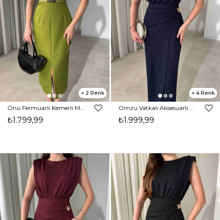
2
4
Önü Fermuarlı Kemerli Midi Boy Yağ Yeşili Eldon Kadın Elbise 26Y471
Omzu Vatkalı Aksesuarlı Midi Boy Parıltılı Lacivert Nora Kadın Elbise 26Y472
₺1.799,99
₺1.999,99