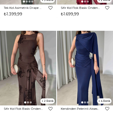
3
2
Tek Kol Asimetrik Drape Detaylı Aksesuarlı Yandan Yırtmaçlı Haki Declan Kadın Elbise 26Y416
Sıfır Kol Flok Baskı Önden Bağlamalı Maxi Bordo Gino Kadın Elbise 26Y458
₺1.399,99
₺1.699,99
2
4
Sıfır Kol Flok Baskı Önden Bağlamalı Maxi Kahverengi Gino Kadın Elbise 26Y458
Kendinden Pelerinli Aksesuarlı Drape Detaylı Maxi Lacivert Sienna Kadın Elbise 26Y239