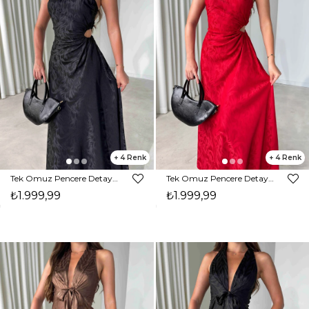
4
4
Tek Omuz Pencere Detaylı Maxi Siyah Norma Kadın Elbise 26Y485
Tek Omuz Pencere Detaylı Maxi Kırmızı Norma Kadın Elbise 26Y485
₺1.999,99
₺1.999,99