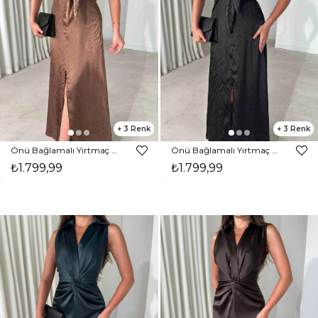
3
3
Önü Bağlamalı Yırtmaç Detaylı Maxi Boy Kahverengi Cassie Kadın Elbise 26Y482
Önü Bağlamalı Yırtmaç Detaylı Maxi Boy Siyah Cassie Kadın Elbise 26Y482
₺1.799,99
₺1.799,99