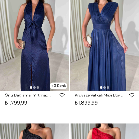
3
Önü Bağlamalı Yırtmaç Detaylı Maxi Boy Lacivert Cassie Kadın Elbise 26Y482
Kruvaze Vatkalı Maxi Boy Belden Oturtmalı Lacivert Alina Kadın Elbise 26Y481
₺1.799,99
₺1.899,99