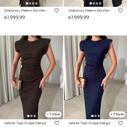
Dökümlü Pelerin Kol Pencere Detaylı Maxi Kahverengi Arlev Kadın Elbise 26Y511
Dökümlü Pelerin Kol Pencere Detaylı Maxi Siyah Arlev Kadın Elbise 26Y511
₺1.999,99
₺1.999,99
7
7
Vatkalı Taşlı Drape Detaylı Midi Boy Kahverengi Jesep Kadın Elbise 26Y282
Vatkalı Taşlı Drape Detaylı Midi Boy Lacivert Jesep Kadın Elbise 26Y282