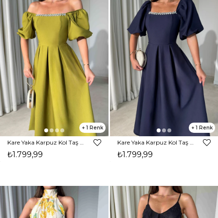
1
1
Kare Yaka Karpuz Kol Taş Detaylı Maxi Yağ Yeşili Civo Kadın Elbise 206Y501
Kare Yaka Karpuz Kol Taş Detaylı Maxi Lacivert Civo Kadın Elbise 206Y501
₺1.799,99
₺1.799,99