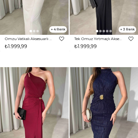
4
3
Omzu Vatkalı Aksesuarlı Midi Boy Parıltılı Ekru Nora Kadın Elbise 26Y472
Tek Omuz Yırtmaçlı Aksesuar Detaylı Maxi Boy Siyah Janelle Kadın Elbise 26Y470
₺1.999,99
₺1.999,99