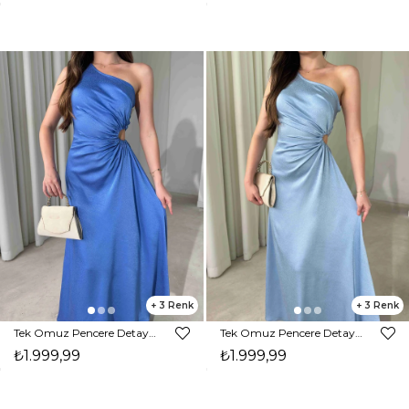
3
3
Tek Omuz Pencere Detaylı Maxi Boy Mavi Reyna Kadın Elbise 26Y474
Tek Omuz Pencere Detaylı Maxi Boy Bebe Mavisi Reyna Kadın Elbise 26Y474
₺1.999,99
₺1.999,99