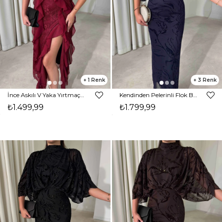
1
3
İnce Askılı V Yaka Yırtmaçlı Parıltı Detaylı Bordo Perlo Kadın Elbise 26Y498
Kendinden Pelerinli Flok Baskı Maxi Lacivert Sane Kadın Elbise 26Y497
₺1.499,99
₺1.799,99