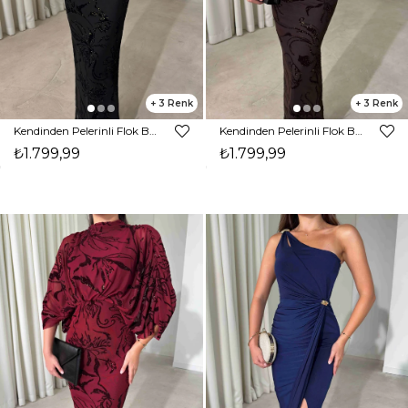
3
3
Kendinden Pelerinli Flok Baskı Maxi Siyah Sane Kadın Elbise 26Y497
Kendinden Pelerinli Flok Baskı Maxi Kahverengi Sane Kadın Elbise 26Y497
₺1.799,99
₺1.799,99