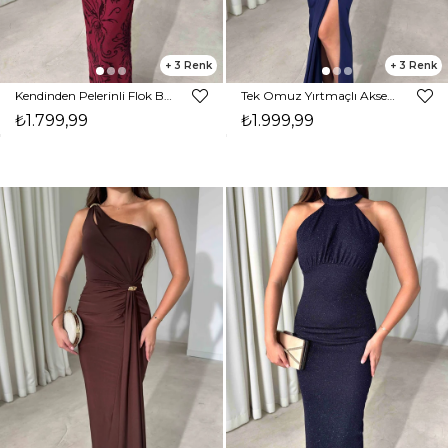
3
3
Kendinden Pelerinli Flok Baskı Maxi Bordo Sane Kadın Elbise 26Y497
Tek Omuz Yırtmaçlı Aksesuar Detaylı Maxi Boy Lacivert Janelle Kadın Elbise 26Y470
₺1.799,99
₺1.999,99