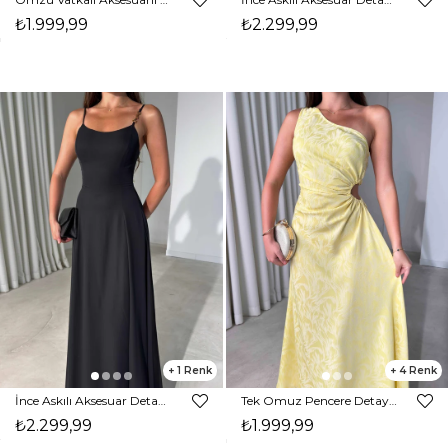
₺1.999,99
₺2.299,99
1
4
İnce Askılı Aksesuar Detaylı Maxi Boy Siyah Darel Kadın Elbise 26Y486
Tek Omuz Pencere Detaylı Maxi Sarı Norma Kadın Elbise 26Y485
₺2.299,99
₺1.999,99