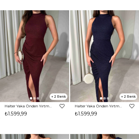
2
2
Halter Yaka Önden Yırtmaçlı Midi Boy Bordo Hasre Kadın Elbise 26Y502
Halter Yaka Önden Yırtmaçlı Midi Boy Lacivert Hasre Kadın Elbise 26Y502
₺1.599,99
₺1.599,99