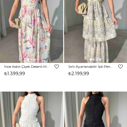
İnce Askılı Çiçek Desenli Midi Boy Gonzalo Kadın Elbise 26Y453
Sırtı Ayarlanabilir İpli Pencere Detaylı Maxi Boy Dandre Kadın Elbise 26Y452
₺1.399,99
₺2.199,99