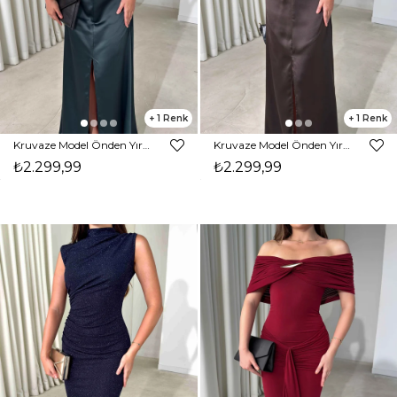
1
1
Kruvaze Model Önden Yırtmaçlı Maxi Boy Zümrüt Nerino Kadın Elbise 26Y484
Kruvaze Model Önden Yırtmaçlı Maxi Boy Kahverengi Nerino Kadın Elbise 26Y484
₺2.299,99
₺2.299,99