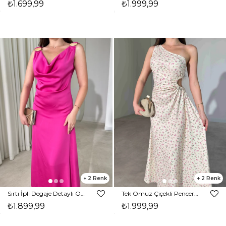
₺1.699,99
₺1.999,99
2
2
Sırtı İpli Degaje Detaylı Omzu Aksesuarlı Midi Boy Pembe Forrest Kadın Elbise 26Y456
Tek Omuz Çiçekli Pencere Detaylı Maxi Sarı Yahir Kadın Elbise 26Y455
₺1.899,99
₺1.999,99