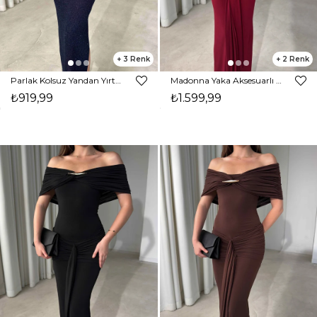
3
2
Parlak Kolsuz Yandan Yırtmaçlı Drapeli Milme Lacivert Kadın Elbise 26Y045
Madonna Yaka Aksesuarlı Maxi Boy Bordo Carina Kadın Elbise 26Y476
₺919,99
₺1.599,99