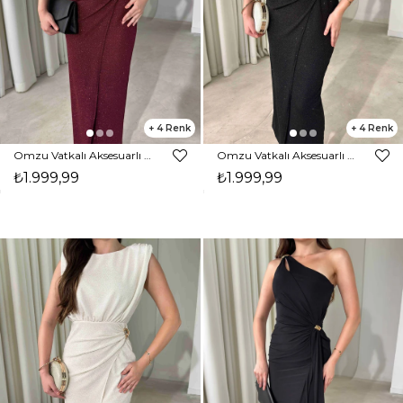
4
4
Omzu Vatkalı Aksesuarlı Midi Boy Parıltılı Bordo Nora Kadın Elbise 26Y472
Omzu Vatkalı Aksesuarlı Midi Boy Parıltılı Siyah Nora Kadın Elbise 26Y472
₺1.999,99
₺1.999,99