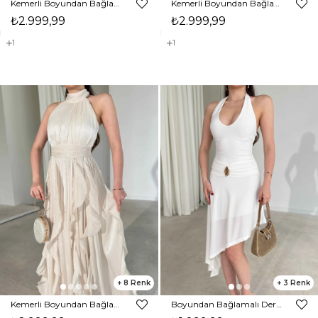
Kemerli Boyundan Bağlamalı Maxi Vizon Preston Kadın Elbise 26Y211
Kemerli Boyundan Bağlamalı Maxi Mavi Preston Kadın Elbise 26Y211
₺2.999,99
₺2.999,99
1
1
8
3
Kemerli Boyundan Bağlamalı Maxi Ekru Preston Kadın Elbise 26Y211
Boyundan Bağlamalı Derin Yaka Asimetrik Detaylı Aksesuarlı Beyaz Randy Kadın Elbise 26Y196