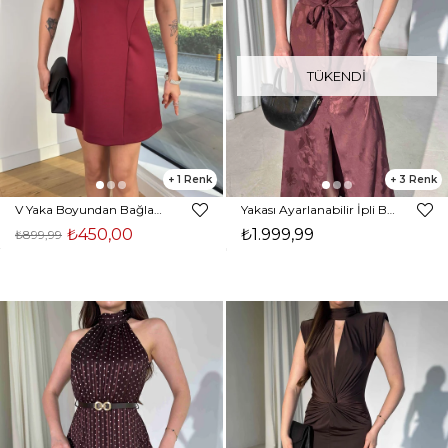
TÜKENDI
1
3
V Yaka Boyundan Bağlamalı Jezer Bordo Kadın Mini Elbise 25K358
Yakası Ayarlanabilir İpli Beli Bağlamalı Önden Yırtmaç Detaylı Maxi Lamar Kadın Elbise 26Y327
₺450,00
₺1.999,99
₺899,99