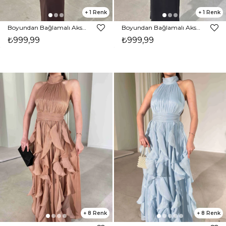
1
1
Boyundan Bağlamalı Aksesuarlı Midi Kahverengi Ceria Kadın Elbise 26Y213
Boyundan Bağlamalı Aksesuarlı Midi Siyah Ceria Kadın Elbise 26Y213
₺999,99
₺999,99
8
8