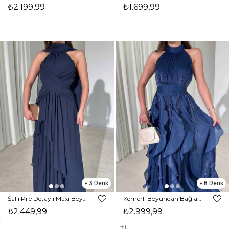
₺2.199,99
₺1.699,99
3
8
Şallı Pile Detaylı Maxi Boy Lacivert Larren Kadın Elbise 26Y395
Kemerli Boyundan Bağlamalı Maxi Lacivert Preston Kadın Elbise 26Y211
₺2.449,99
₺2.999,99
1