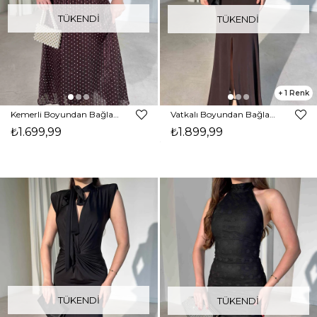
TÜKENDI
TÜKENDI
1
Kemerli Boyundan Bağlamalı Midi Kahverengi Clara Kadın Elbise 26Y309
Vatkalı Boyundan Bağlamalı Önden Yırtmaçlı Maxi Kahverengi Drake Kadın Elbise 26Y288
₺1.699,99
₺1.899,99
TÜKENDI
TÜKENDI