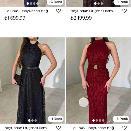
3
1
Flok Baskı Boyundan Bağlamalı Maxi Boy Lacivert Karli Kadın Elbise 26Y389
Boyundan Düğmeli Kemerli Maxi Boy Kahverengi Jalyn Kadın Elbise 26Y454
₺1.699,99
₺2.199,99
1
3
Boyundan Düğmeli Kemerli Maxi Boy Siyah Jalyn Kadın Elbise 26Y454
Flok Baskı Boyundan Bağlamalı Maxi Boy Bordo Karli Kadın Elbise 26Y389