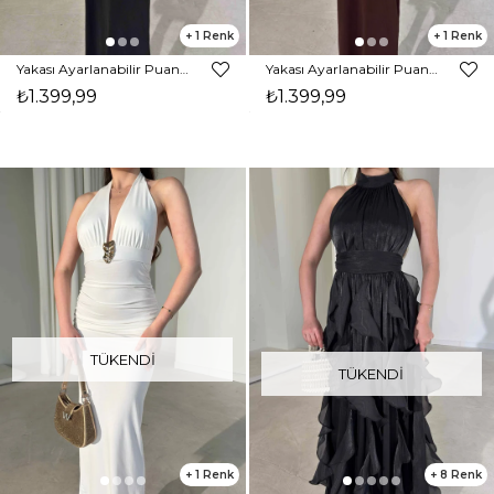
1
1
Yakası Ayarlanabilir Puantiyeli Drape Detaylı Midi Siyah Joan Kadın Elbise 26Y285
Yakası Ayarlanabilir Puantiyeli Drape Detaylı Midi Kahverengi Joan Kadın Elbise 26Y285
₺1.399,99
₺1.399,99
TÜKENDI
TÜKENDI
1
8