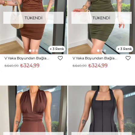
TÜKENDI
TÜKENDI
3
3
V Yaka Boyundan Bağlamalı Drapeli Menier Kahve Kadın Mini Elbise 25Y346
V Yaka Boyundan Bağlamalı Drapeli Menier Haki Kadın Mini Elbise 25Y346
₺324,99
₺324,99
₺649,99
₺649,99