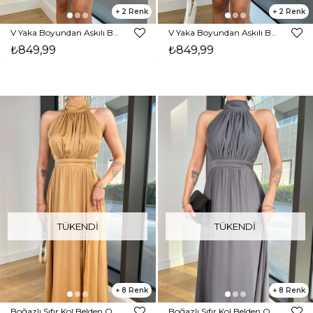
2
2
V Yaka Boyundan Askılı Belden Bağlamalı Adelen Siyah Kadın Mini Elbise 25K478
V Yaka Boyundan Askılı Belden Bağlamalı Adelen Beyaz Kadın Mini Elbise 25K478
₺849,99
₺849,99
TÜKENDI
TÜKENDI
8
8
Boğazlı Sıfır Kol Belden Oturtmalı Desenli Marlind Bej Kadın Saten Elbise 24Y103
Boğazlı Sıfır Kol Belden Oturtmalı Desenli Marlind Gri Kadın Saten Elbise 24Y103