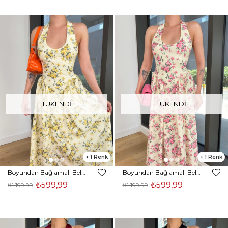
TÜKENDI
TÜKENDI
1
1
Boyundan Bağlamalı Belden Oturtmalı Tavens Sarı Kadın Çiçekli Elbise 25Y456
Boyundan Bağlamalı Belden Oturtmalı Tavens Pembe Kadın Çiçekli Elbise 25Y456
₺599,99
₺599,99
₺1.199,99
₺1.199,99