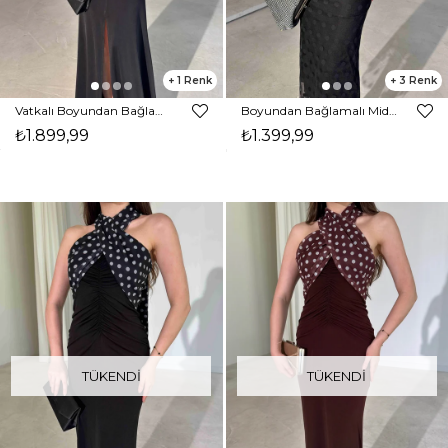
1
3
Vatkalı Boyundan Bağlamalı Önden Yırtmaçlı Maxi Siyah Drake Kadın Elbise 26Y288
Boyundan Bağlamalı Midi Boy Siyah Jonas Kadın Elbise 26Y284
₺1.899,99
₺1.399,99
TÜKENDI
TÜKENDI