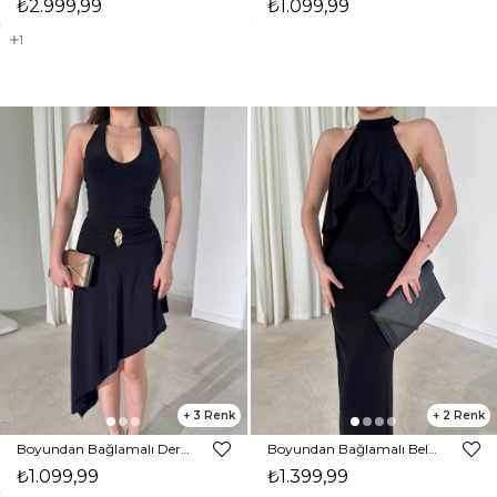
₺2.999,99
₺1.099,99
1
3
2
Boyundan Bağlamalı Derin Yaka Asimetrik Detaylı Aksesuarlı Siyah Randy Kadın Elbise 26Y196
Boyundan Bağlamalı Belden Oturtmalı Maxi Siyah Amari Kadın Elbise 26Y164
₺1.099,99
₺1.399,99