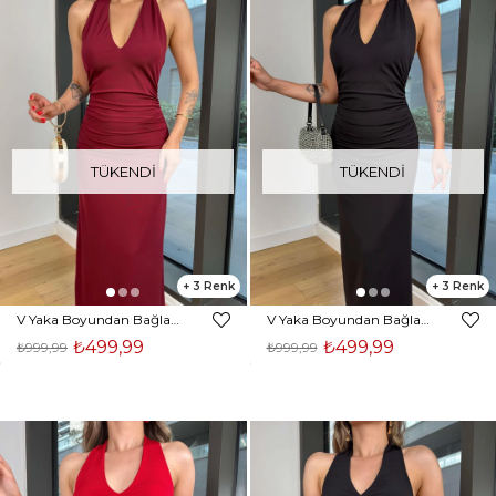
TÜKENDI
TÜKENDI
3
3
V Yaka Boyundan Bağlamalı Drapeli Despac Bordo Kadın Elbise 25Y443
V Yaka Boyundan Bağlamalı Drapeli Despac Siyah Kadın Elbise 25Y443
₺499,99
₺499,99
₺999,99
₺999,99