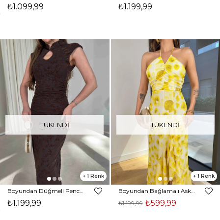
₺1.099,99
₺1.199,99
TÜKENDI
TÜKENDI
1
1
Boyundan Düğmeli Pencere Detaylı Belden Oturtmalı Midi Kahverengi Oniber Kadın Elbise 26Y082
Boyundan Bağlamalı Askı Drapeli Sörfen Sarı Kadın Desenli Elbise 25Y486
₺1.199,99
₺599,99
₺1.199,99