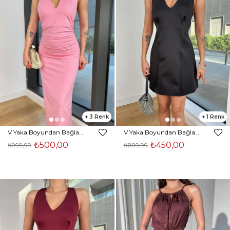
3
1
V Yaka Boyundan Bağlamalı Drapeli Despac Pembe Kadın Elbise 25Y443
V Yaka Boyundan Bağlamalı Jezer Siyah Kadın Mini Elbise 25K358
₺500,00
₺450,00
₺999,99
₺899,99