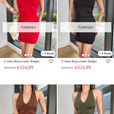
TÜKENDI
TÜKENDI
3
3
V Yaka Boyundan Bağlamalı Drapeli Menier Kırmızı Kadın Mini Elbise 25Y346
V Yaka Boyundan Bağlamalı Drapeli Menier Siyah Kadın Mini Elbise 25Y346
₺324,99
₺324,99
₺649,99
₺649,99