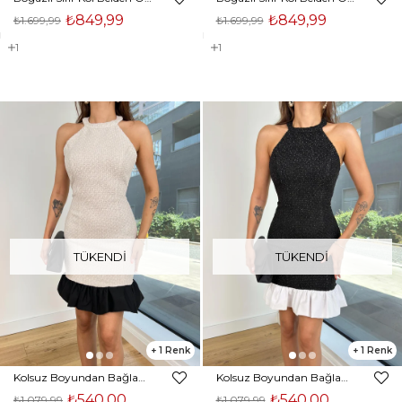
₺849,99
₺849,99
₺1.699,99
₺1.699,99
1
1
TÜKENDI
TÜKENDI
1
1
Kolsuz Boyundan Bağlamalı Nives Kadın Ekru Simli Mini Elbise 25K052
Kolsuz Boyundan Bağlamalı Nives Kadın Siyah Simli Mini Elbise 25K052
₺540,00
₺540,00
₺1.079,99
₺1.079,99