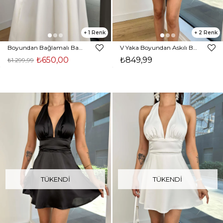
1
2
Boyundan Bağlamalı Bany Beyaz Kadın Elbise 25Y128
V Yaka Boyundan Askılı Belden Bağlamalı Adelen Kırmızı Kadın Mini Elbise 25K478
₺650,00
₺849,99
₺1.299,99
TÜKENDI
TÜKENDI