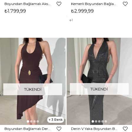
Boyundan Bağlamalı Aksesuarlı Beyaz Zander Kadın Elbise 26Y203
Kemerli Boyundan Bağlamalı Maxi Siyah Preston Kadın Elbise 26Y211
₺1.799,99
₺2.999,99
1
TÜKENDI
TÜKENDI
3
Boyundan Bağlamalı Derin Yaka Asimetrik Detaylı Aksesuarlı Kahverengi Randy Kadın Elbise 26Y196
Derin V Yaka Boyundan Bağlamalı Parlak Yandan Yırtmaçlı Siyah Bridget Kadın Elbise 26Y185