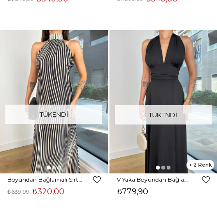
TÜKENDI
TÜKENDI
2
Boyundan Bağlamalı Sırt Dekolteli Rian Kadın Siyah Elbise 25K039
V Yaka Boyundan Bağlamalı Moren Kadın Siyah Elbise 24Y831
₺320,00
₺779,90
₺639,99