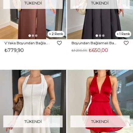
TÜKENDI
TÜKENDI
2
1
V Yaka Boyundan Bağlamalı Moren Kahve Kadın Elbise 24Y831
Boyundan Bağlamalı Bany Siyah Kadın Elbise 25Y128
₺779,90
₺650,00
₺1.299,99
TÜKENDI
TÜKENDI