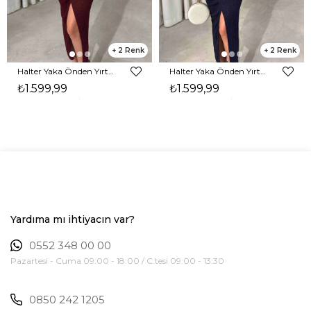
2
2
Halter Yaka Önden Yırtmaçlı Midi Boy Bordo Hasre Kadın Elbise 26Y502
Halter Yaka Önden Yırtmaçlı Midi Boy Lacivert Hasre Kadın Elbise 26Y502
₺1.599,99
₺1.599,99
Yardıma mı ihtiyacın var?
0552 348 00 00
Pazartesi - Cuma 09:00 - 18:00 / C.tesi 09:00 - 13:30
0850 242 1205