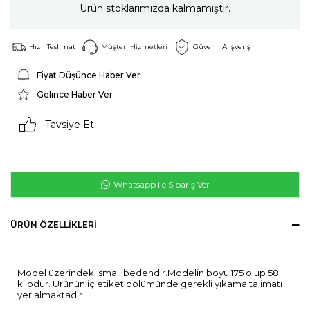
Ürün stoklarımızda kalmamıştır.
Hızlı Teslimat
Müşteri Hizmetleri
Güvenli Alışveriş
Fiyat Düşünce Haber Ver
Gelince Haber Ver
Tavsiye Et
Whatsapp ile Sipariş Ver
ÜRÜN ÖZELLIKLERI
Model üzerindeki small bedendir.Modelin boyu 175 olup 58
kilodur. Ürünün iç etiket bölümünde gerekli yıkama talimatı
yer almaktadır .