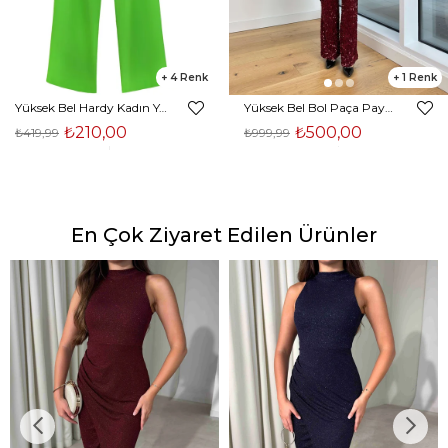
4
1
Yüksek Bel Hardy Kadın Yeşil Palazzo Pantolon 23K000407
Yüksek Bel Bol Paça Payetli Kenlar Bordo Kadın Pantolon 25K348
₺210,00
₺500,00
₺419,99
₺999,99
En Çok Ziyaret Edilen Ürünler