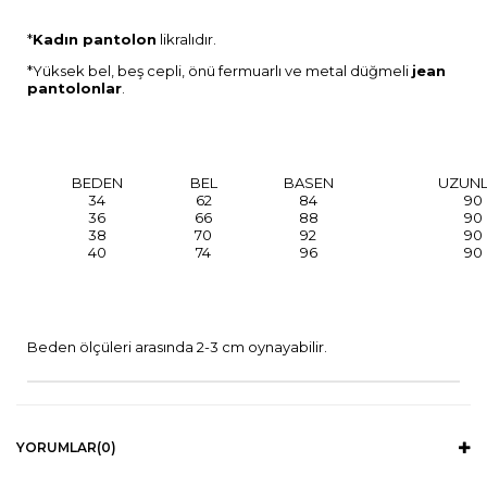
*
Kadın pantolon
likralıdır.
*Yüksek bel, beş cepli, önü fermuarlı ve metal düğmeli
jean
pantolonlar
.
BEDEN
BEL
BASEN
UZUN
34
62
84
90
36
66
88
90
38
70
92
90
40
74
96
90
Beden ölçüleri arasında 2-3 cm oynayabilir.
YORUMLAR
(0)