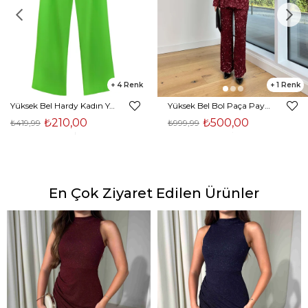
4
1
Yüksek Bel Hardy Kadın Yeşil Palazzo Pantolon 23K000407
Yüksek Bel Bol Paça Payetli Kenlar Bordo Kadın Pantolon 25K348
₺210,00
₺500,00
₺419,99
₺999,99
En Çok Ziyaret Edilen Ürünler