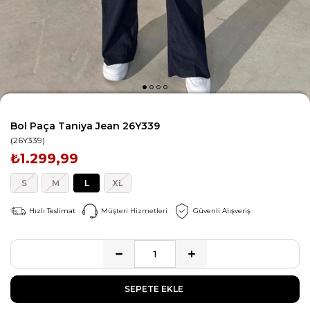
Bol Paça Taniya Jean 26Y339
(26Y339)
₺1.299,99
S
M
L
XL
Hızlı Teslimat
Müşteri Hizmetleri
Güvenli Alışveriş