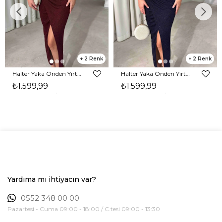
2
2
Halter Yaka Önden Yırtmaçlı Midi Boy Bordo Hasre Kadın Elbise 26Y502
Halter Yaka Önden Yırtmaçlı Midi Boy Lacivert Hasre Kadın Elbise 26Y502
₺1.599,99
₺1.599,99
Yardıma mı ihtiyacın var?
0552 348 00 00
Pazartesi - Cuma 09:00 - 18:00 / C.tesi 09:00 - 13:30