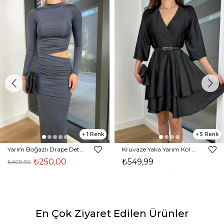
1
5
Yarım Boğazlı Drape Detaylı Beli Pencere Detaylı Andriel Kadın Füme Elbise 24k205
Kruvaze Yaka Yarım Kol Eteği Volanlı Kadın Siyah Saten Mini Elbise 24Y300
₺250,00
₺549,99
₺499,99
En Çok Ziyaret Edilen Ürünler