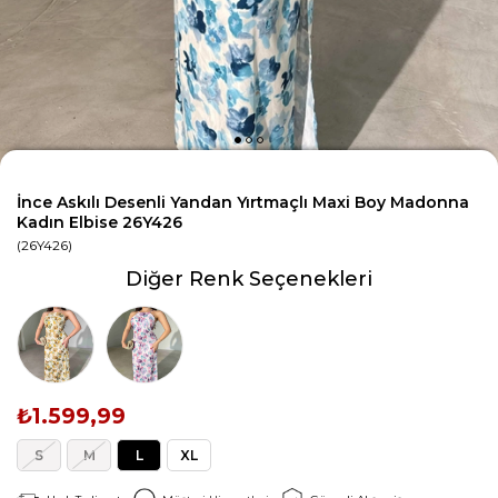
İnce Askılı Desenli Yandan Yırtmaçlı Maxi Boy Madonna
Kadın Elbise 26Y426
(26Y426)
Diğer Renk Seçenekleri
₺1.599,99
S
M
L
XL