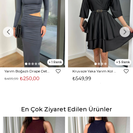
1
5
Yarım Boğazlı Drape Detaylı Beli Pencere Detaylı Andriel Kadın Füme Elbise 24k205
Kruvaze Yaka Yarım Kol Eteği Volanlı Kadın Siyah Saten Mini Elbise 24Y300
₺250,00
₺549,99
₺499,99
En Çok Ziyaret Edilen Ürünler