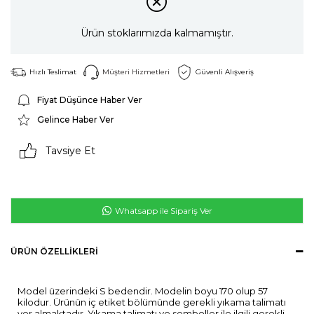
Ürün stoklarımızda kalmamıştır.
Hızlı Teslimat
Müşteri Hizmetleri
Güvenli Alışveriş
Fiyat Düşünce Haber Ver
Gelince Haber Ver
Tavsiye Et
Whatsapp ile Sipariş Ver
ÜRÜN ÖZELLIKLERI
Model üzerindeki S bedendir. Modelin boyu 170 olup 57
kilodur. Ürünün iç etiket bölümünde gerekli yıkama talimatı
yer almaktadır. Yıkama talimatı ve semboller ile ilgili gerekli