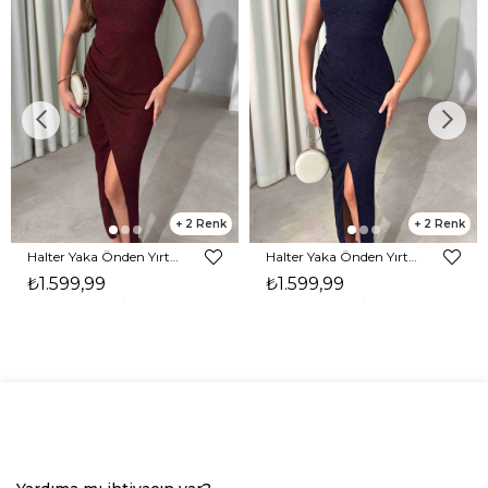
2
2
Halter Yaka Önden Yırtmaçlı Midi Boy Bordo Hasre Kadın Elbise 26Y502
Halter Yaka Önden Yırtmaçlı Midi Boy Lacivert Hasre Kadın Elbise 26Y502
₺1.599,99
₺1.599,99