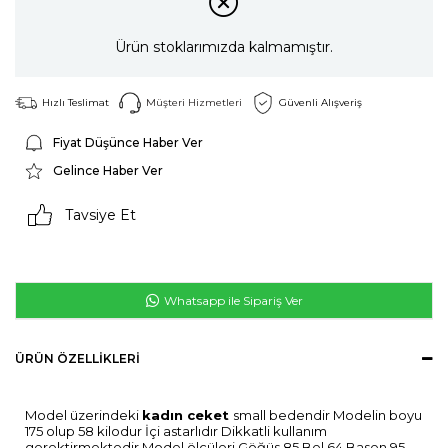
Ürün stoklarımızda kalmamıştır.
Hızlı Teslimat
Müşteri Hizmetleri
Güvenli Alışveriş
Fiyat Düşünce Haber Ver
Gelince Haber Ver
Tavsiye Et
Whatsapp ile Sipariş Ver
ÜRÜN ÖZELLIKLERI
Model üzerindeki
kadın ceket
small bedendir Modelin boyu
175 olup 58 kilodur İçi astarlıdır Dikkatli kullanım
gerektirmektedir Model ölçüleri Göğüs 85 Bel 64 Basen 95