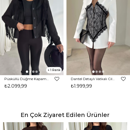
1
Püsküllü Düğme Kapamalı Nerlan Siyah Kadın Ceket 26K336
Dantel Detaylı Vatkalı Cilron Ekru Kadın Ceket 26Y010
₺2.099,99
₺1.999,99
En Çok Ziyaret Edilen Ürünler