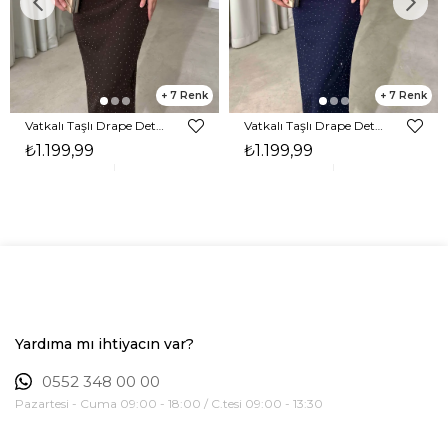
7
7
Vatkalı Taşlı Drape Detaylı Midi Boy Kahverengi Jesep Kadın Elbise 26Y282
Vatkalı Taşlı Drape Detaylı Midi Boy Lacivert Jesep Kadın Elbise 26Y282
₺1.199,99
₺1.199,99
Yardıma mı ihtiyacın var?
0552 348 00 00
Pazartesi - Cuma 09:00 - 18:00 / C.tesi 09:00 - 13:30