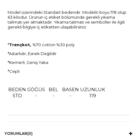
Model üzerindeki Standart bedendir. Modelin boyu 178 olup
63 kilodur. Ürünün iç etiket bölümünde gerekli yıkama
talimatı yer almaktadır. Yıkama talimatı ve semboller ile ilgili
gerekli bilgiye iç etiketten ulaşabilirsiniz.
*
Trençkot,
%70 cotton %30 poly
*Astarlıdır, Esnek Değildir
*Kemerli, Geniş Yaka
*Cepli
BEDEN
GÖĞÜS
BEL
BASEN
UZUNLUK
STD
-
-
-
119
YORUMLAR
(0)