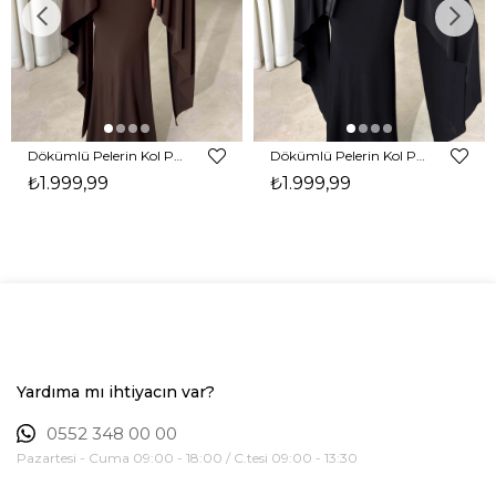
Dökümlü Pelerin Kol Pencere Detaylı Maxi Kahverengi Arlev Kadın Elbise 26Y511
Dökümlü Pelerin Kol Pencere Detaylı Maxi Siyah Arlev Kadın Elbise 26Y511
₺1.999,99
₺1.999,99
Yardıma mı ihtiyacın var?
0552 348 00 00
Pazartesi - Cuma 09:00 - 18:00 / C.tesi 09:00 - 13:30