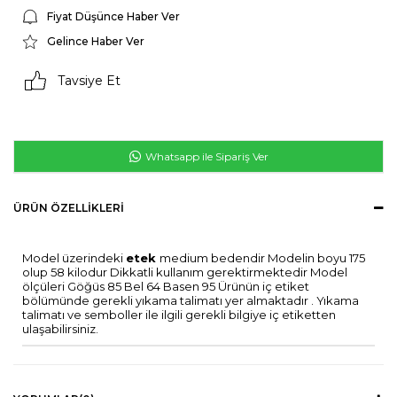
Fiyat Düşünce Haber Ver
Gelince Haber Ver
Tavsiye Et
Whatsapp ile Sipariş Ver
ÜRÜN ÖZELLIKLERI
Model üzerindeki
etek
medium bedendir Modelin boyu 175
olup 58 kilodur Dikkatli kullanım gerektirmektedir Model
ölçüleri Göğüs 85 Bel 64 Basen 95 Ürünün iç etiket
bölümünde gerekli yıkama talimatı yer almaktadır . Yıkama
talimatı ve semboller ile ilgili gerekli bilgiye iç etiketten
ulaşabilirsiniz.