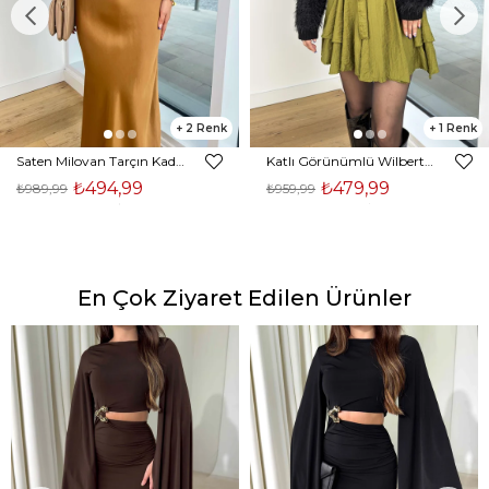
2
1
Saten Milovan Tarçın Kadın Etek 25K203
Katlı Görünümlü Wilberto Yeşil Kadın Mini Etek 25K153
₺494,99
₺479,99
₺989,99
₺959,99
En Çok Ziyaret Edilen Ürünler