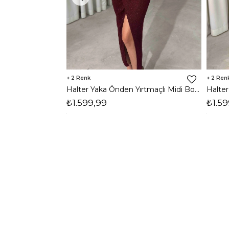
2
2
Halter Yaka Önden Yırtmaçlı Midi Boy Bordo Hasre Kadın Elbise 26Y502
₺1.599,99
₺1.59