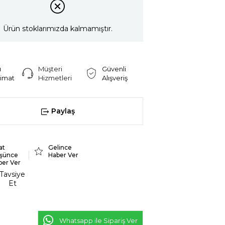
Ürün stoklarımızda kalmamıştır.
ı
Müşteri
Güvenli
limat
Hizmetleri
Alışveriş
Paylaş
at
Gelince
şünce
Haber Ver
ber Ver
Tavsiye
Et
Whatsapp ile Sipariş Ver