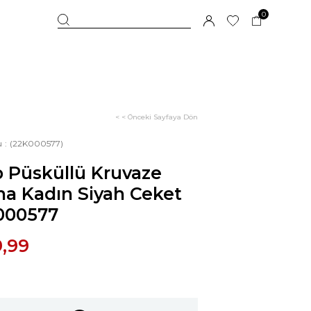
0
< < Önceki Sayfaya Dön
u
(22K000577)
 Püsküllü Kruvaze
na Kadın Siyah Ceket
000577
9,99