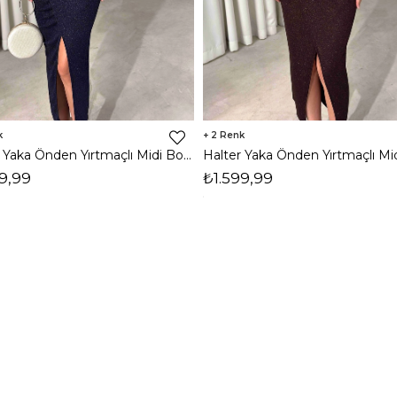
2
Halter Yaka Önden Yırtmaçlı Midi Boy Lacivert Hasre Kadın Elbise 26Y502
9,99
₺1.599,99