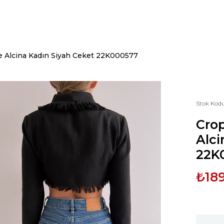
e Alcina Kadın Siyah Ceket 22K000577
Stok Kod
Crop
Alci
22K
₺18