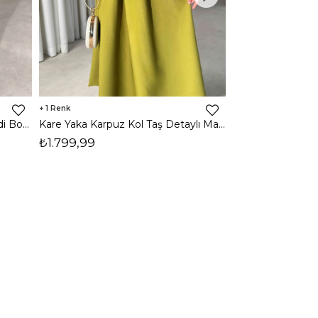
1
1
Halter Yaka Önden Yırtmaçlı Midi Boy Kahverengi Hasre Kadın Elbise 26Y502
Kare Yaka Karpuz Kol Taş Detaylı Maxi Yağ Yeşili Civo Kadın Elbise 206Y501
₺1.799,99
₺1.799,99