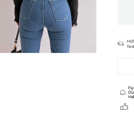
Hızl
Tes
Fiy
Dü
Ha