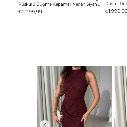
Püsküllü Düğme Kapamalı Nerlan Siyah Kadın Ceket 26K336
₺1.999,9
₺2.099,99