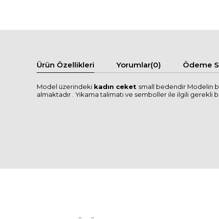
Ürün Özellikleri
Yorumlar
(0)
Ödeme Se
Model üzerindeki
kadın ceket
small bedendir Modelin bo
almaktadır . Yıkama talimatı ve semboller ile ilgili gerekli bi