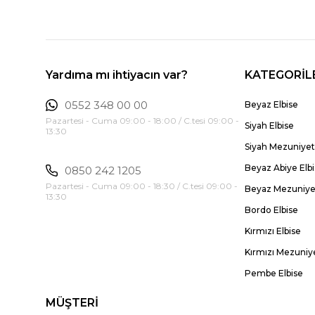
Yardıma mı ihtiyacın var?
KATEGORİL
0552 348 00 00
Beyaz Elbise
Pazartesi - Cuma 09:00 - 18:00 / C.tesi 09:00 -
Siyah Elbise
13:30
Siyah Mezuniyet 
Beyaz Abiye Elb
0850 242 1205
Pazartesi - Cuma 09:00 - 18:30 / C.tesi 09:00 -
Beyaz Mezuniyet
13:30
Bordo Elbise
Kırmızı Elbise
Kırmızı Mezuniye
Pembe Elbise
MÜŞTERİ