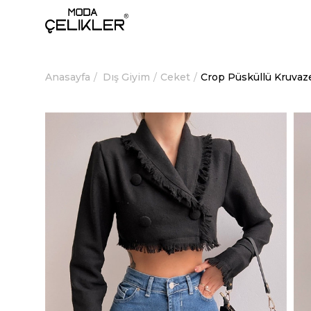
Anasayfa
Dış Giyim
Ceket
Crop Püsküllü Kruvaz