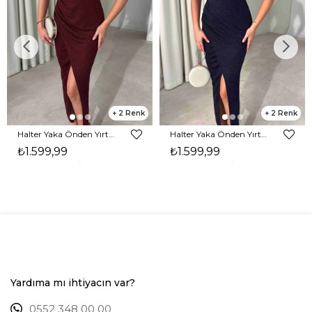
2
2
Halter Yaka Önden Yırtmaçlı Midi Boy Bordo Hasre Kadın Elbise 26Y502
Halter Yaka Önden Yırtmaçlı Midi Boy Lacivert Hasre Kadın Elbise 26Y502
₺1.599,99
₺1.599,99
Yardıma mı ihtiyacın var?
0552 348 00 00