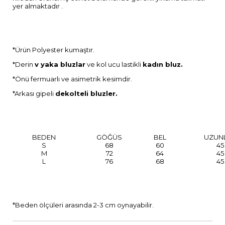
yer almaktadır .
*Ürün Polyester kumaştır.
*Derin
v yaka bluzlar
ve kol ucu lastikli
kadın bluz.
*Önü fermuarlı ve asimetrik kesimdir.
*Arkası gipeli
dekolteli bluzler.
BEDEN
GÖĞÜS
BEL
UZUN
S
68
60
45
M
72
64
45
L
76
68
45
*Beden ölçüleri arasında 2-3 cm oynayabilir.