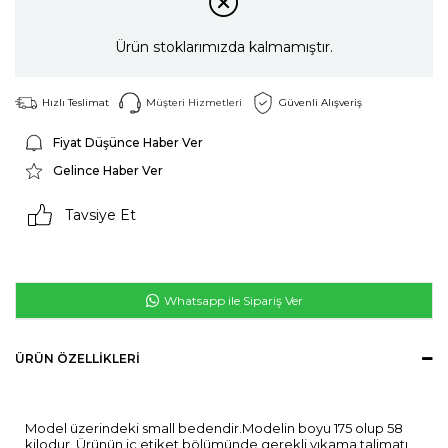
Ürün stoklarımızda kalmamıştır.
Hızlı Teslimat
Müşteri Hizmetleri
Güvenli Alışveriş
Fiyat Düşünce Haber Ver
Gelince Haber Ver
Tavsiye Et
Whatsapp ile Sipariş Ver
ÜRÜN ÖZELLIKLERI
Model üzerindeki small bedendir.Modelin boyu 175 olup 58
kilodur. Ürünün iç etiket bölümünde gerekli yıkama talimatı