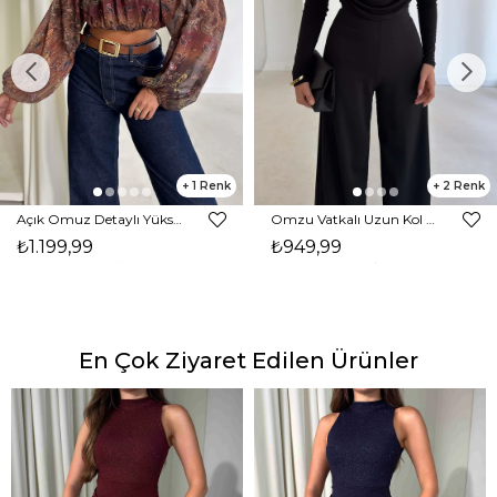
1
2
Açık Omuz Detaylı Yüksek Yaka Lendan Kahve Kadın bluz 26K026
Omzu Vatkalı Uzun Kol Degaje Yaka Dinre Kadın Siyah Bluz 26K101
₺1.199,99
₺949,99
En Çok Ziyaret Edilen Ürünler