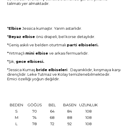
talimatı yer almaktadır.
*
Elbise
Jessica kumaştır. Yarım astarlıdır.
*
Beyaz elbise
önü drapeli, bel korse detaylıdır.
*Geniş askılı ve belden oturtmalı
parti elbiseleri.
*Yırtmaçlı
mini elbise
ve arkası fermuarlıdır.
*Şık,
gece elbisesi.
*Jessica Kumaş
bride elbiseleri
: Dayanıklıdır, kırışmaya karşı
dirençlidir. Leke Tutmaz ve Kolay temizlenebilmektedir.
Emici özelliği yoğun değildir.
BEDEN
GÖĞÜS
BEL
BASEN
UZUNLUK
S
70
64
84
108
M
74
68
88
108
L
78
72
92
108