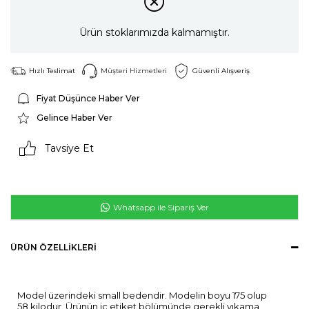
Ürün stoklarımızda kalmamıştır.
Hızlı Teslimat
Müşteri Hizmetleri
Güvenli Alışveriş
Fiyat Düşünce Haber Ver
Gelince Haber Ver
Tavsiye Et
Whatsapp ile Sipariş Ver
ÜRÜN ÖZELLIKLERI
Model üzerindeki small bedendir. Modelin boyu 175 olup
58 kilodur. Ürünün iç etiket bölümünde gerekli yıkama