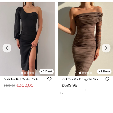
2
9
Midi Tek Kol Önden Yırtmaçlı Akira Kadın Siyah Elbise 22K000228
Midi Tek Kol Büzgülü Ninfe Kadın Vizon Tül Elbise 22K000524
₺300,00
₺699,99
₺599,99
2