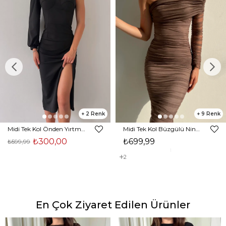
2
9
Midi Tek Kol Önden Yırtmaçlı Akira Kadın Siyah Elbise 22K000228
Midi Tek Kol Büzgülü Ninfe Kadın Vizon Tül Elbise 22K000524
₺300,00
₺699,99
₺599,99
2
En Çok Ziyaret Edilen Ürünler