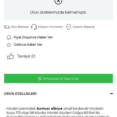
Ürün stoklarımızda kalmamıştır.
Hızlı Teslimat
Müşteri Hizmetleri
Güvenli Alışveriş
Fiyat Düşünce Haber Ver
Gelince Haber Ver
Tavsiye Et
Whatsapp ile Sipariş Ver
ÜRÜN ÖZELLIKLERI
Model üzerindeki
kırmızı
elbise
small bedendir Modelin
boyu 175 olup 58 kilodur Model ölçüleri Göğüs 85 Bel 64
Basen 95 Ürünün iç etiket bölümünde gerekli yıkama talimatı