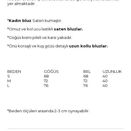
yer almaktadır .
*
Kadın bluz
Saten kumaştır.
*Omuz ve kol ucu lastikli
saten bluzlar.
*Göğüs kısmı pileli ve kare yakadır.
*Önü korsajlı ve kuş gözü detaylı
uzun kollu bluzlar.
BEDEN
GÖĞÜS
BEL
UZUNLUK
S
68
68
40
M
72
72
40
L
76
76
40
*Beden ölçüleri arasında 2-3 cm oynayabilir.