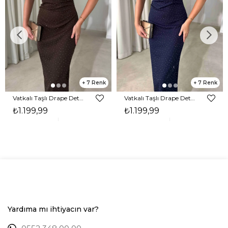
7
7
Vatkalı Taşlı Drape Detaylı Midi Boy Kahverengi Jesep Kadın Elbise 26Y282
Vatkalı Taşlı Drape Detaylı Midi Boy Lacivert Jesep Kadın Elbise 26Y282
₺1.199,99
₺1.199,99
Yardıma mı ihtiyacın var?