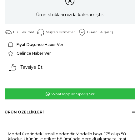
Ürün stoklarımızda kalmamıştır.
Hızlı Teslimat
Müşteri Hizmetleri
Güvenli Alışveriş
Fiyat Düşünce Haber Ver
Gelince Haber Ver
Tavsiye Et
Whatsapp ile Sipariş Ver
ÜRÜN ÖZELLIKLERI
Model üzerindeki small bedendir.Modelin boyu 175 olup 58
kilodur. Ürünün iç etiket bölümünde gerekli yıkama talimatı