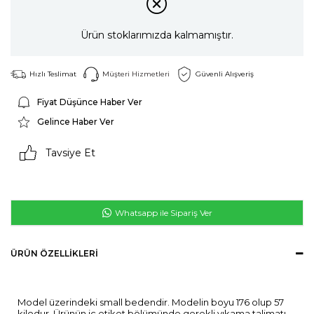
Ürün stoklarımızda kalmamıştır.
Hızlı Teslimat
Müşteri Hizmetleri
Güvenli Alışveriş
Fiyat Düşünce Haber Ver
Gelince Haber Ver
Tavsiye Et
Whatsapp ile Sipariş Ver
ÜRÜN ÖZELLIKLERI
Model üzerindeki small bedendir. Modelin boyu 176 olup 57
kilodur. Ürünün iç etiket bölümünde gerekli yıkama talimatı