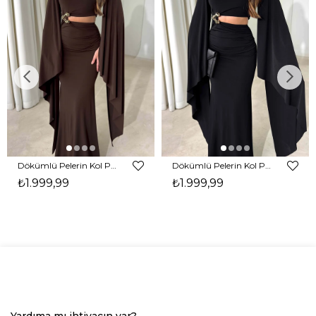
Dökümlü Pelerin Kol Pencere Detaylı Maxi Kahverengi Arlev Kadın Elbise 26Y511
Dökümlü Pelerin Kol Pencere Detaylı Maxi Siyah Arlev Kadın Elbise 26Y511
₺1.999,99
₺1.999,99
Yardıma mı ihtiyacın var?