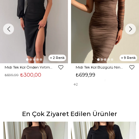
2
9
Midi Tek Kol Önden Yırtmaçlı Akira Kadın Siyah Elbise 22K000228
Midi Tek Kol Büzgülü Ninfe Kadın Vizon Tül Elbise 22K000524
₺300,00
₺699,99
₺599,99
2
En Çok Ziyaret Edilen Ürünler