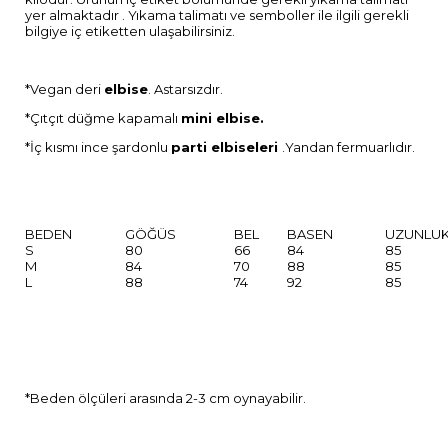
yer almaktadır . Yıkama talimatı ve semboller ile ilgili gerekli
bilgiye iç etiketten ulaşabilirsiniz.
*Vegan deri
elbise
. Astarsızdır.
*Çıtçıt düğme kapamalı
mini elbise.
*İç kısmı ince şardonlu
parti elbiseleri
.Yandan fermuarlıdır.
BEDEN
GÖĞÜS
BEL
BASEN
UZUNLU
S
80
66
84
85
M
84
70
88
85
L
88
74
92
85
*Beden ölçüleri arasında 2-3 cm oynayabilir.