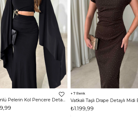
7
Dökümlü Pelerin Kol Pencere Detaylı Maxi Siyah Arlev Kadın Elbise 26Y511
9,99
₺1.199,99