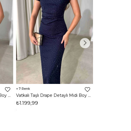
7
3
Vatkalı Taşlı Drape Detaylı Midi Boy Kahverengi Jesep Kadın Elbise 26Y282
Vatkalı Taşlı Drape Detaylı Midi Boy Lacivert Jesep Kadın Elbise 26Y282
₺1.199,99
₺1.599,99