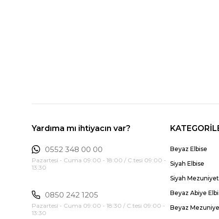
Yardıma mı ihtiyacın var?
KATEGORİL
0552 348 00 00
Beyaz Elbise
Pazartesi - Cuma 09:00 - 18:00 / C.tesi 09:00 -
Siyah Elbise
13:30
Siyah Mezuniyet 
Beyaz Abiye Elb
0850 242 1205
Pazartesi - Cuma 09:00 - 18:30 / C.tesi 09:00 -
Beyaz Mezuniyet
13:30