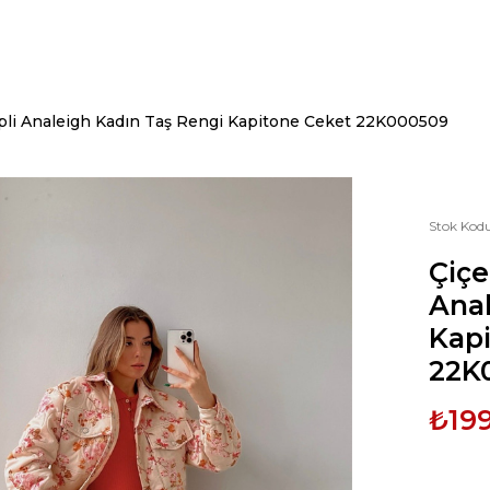
pli Analeigh Kadın Taş Rengi Kapitone Ceket 22K000509
Stok Kod
Çiçe
Anal
Kap
22K
₺19