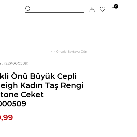
0
< < Önceki Sayfaya Dön
u
(22K000509)
kli Önü Büyük Cepli
eigh Kadın Taş Rengi
itone Ceket
000509
9,99