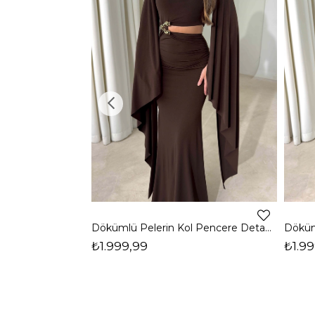
Dökümlü Pelerin Kol Pencere Detaylı Maxi Kahverengi Arlev Kadın Elbise 26Y511
₺1.999,99
₺1.99