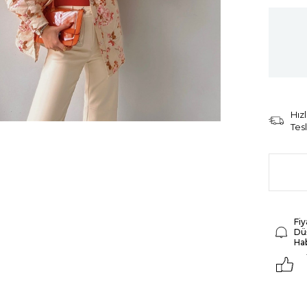
Hızl
Tes
Fiy
Dü
Ha