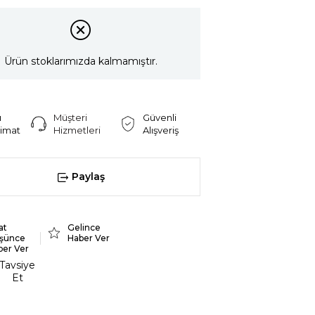
Ürün stoklarımızda kalmamıştır.
ı
Müşteri
Güvenli
limat
Hizmetleri
Alışveriş
Paylaş
at
Gelince
şünce
Haber Ver
ber Ver
Tavsiye
Et