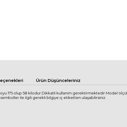
çenekleri
Ürün Düşünceleriniz
oyu 175 olup 58 kilodur Dikkatli kullanım gerektirmektedir Model ölç
mboller ile ilgili gerekli bilgiye iç etiketten ulaşabilirsiniz.