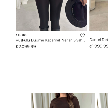
1
Püsküllü Düğme Kapamalı Nerlan Siyah Kadın Ceket 26K336
₺1.999,9
₺2.099,99