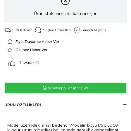
Ürün stoklarımızda kalmamıştır.
Hızlı Teslimat
Müşteri Hizmetleri
Güvenli Alışveriş
Fiyat Düşünce Haber Ver
Gelince Haber Ver
Tavsiye Et
Whatsapp ile Sipariş Ver
ÜRÜN ÖZELLIKLERI
Model üzerindeki small bedendir.Modelin boyu 175 olup 58
kilodur. Ürünün iç etiket bölümünde gerekli yıkama talimatı