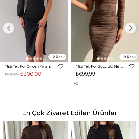
2
9
Midi Tek Kol Önden Yırtmaçlı Akira Kadın Siyah Elbise 22K000228
Midi Tek Kol Büzgülü Ninfe Kadın Vizon Tül Elbise 22K000524
₺300,00
₺699,99
₺599,99
2
En Çok Ziyaret Edilen Ürünler