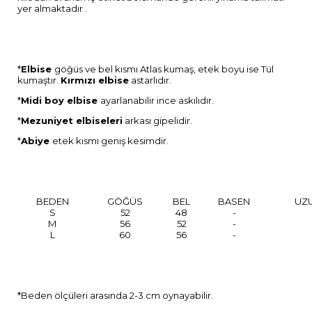
yer almaktadır .
*
Elbise
göğüs ve bel kısmı Atlas kumaş, etek boyu ise Tül
kumaştır.
Kırmızı elbise
astarlıdır.
*
Midi boy elbise
ayarlanabilir ince askılıdır.
*
Mezuniyet elbiseleri
arkası gipelidir.
*
Abiye
etek kısmı geniş kesimdir.
BEDEN
GÖĞÜS
BEL
BASEN
UZ
S
52
48
-
M
56
52
-
L
60
56
-
*Beden ölçüleri arasında 2-3 cm oynayabilir.