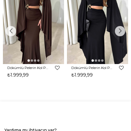
Dökümlü Pelerin Kol Pencere Detaylı Maxi Kahverengi Arlev Kadın Elbise 26Y511
Dökümlü Pelerin Kol Pencere Detaylı Maxi Siyah Arlev Kadın Elbise 26Y511
₺1.999,99
₺1.999,99
Yardıma mı ihtiyacın var?