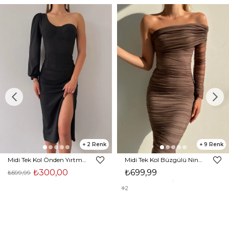
2
9
Midi Tek Kol Önden Yırtmaçlı Akira Kadın Siyah Elbise 22K000228
Midi Tek Kol Büzgülü Ninfe Kadın Vizon Tül Elbise 22K000524
₺300,00
₺699,99
₺599,99
2