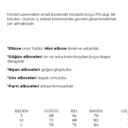
Model üzerindeki small bedendir.Modelin boyu 175 olup 58
kilodur. Ürünün iç etiket bölümünde gerekli yıkama talimatı
yer almaktadır .
*
Elbise
ürün Tüldür.
Mini elbise
likralı ve astarlıdır.
*
Düğün elbiseleri
ön ve arka kısım boydan boya drape
detaylıdır.
*
Nişan elbiseleri
göğüs glopludur.
*
Söz elbiseleri
düşük omuzdur.
*
Parti elbiseleri
arkası fermuarlıdır.
BEDEN
GÖĞÜS
BEL
BASEN
UZ
S
68
64
76
M
72
68
80
L
76
72
84