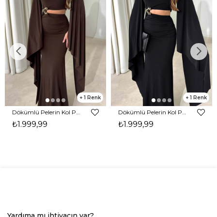
1
1
Dökümlü Pelerin Kol Pencere Detaylı Maxi Kahverengi Arlev Kadın Elbise 26Y511
Dökümlü Pelerin Kol Pencere Detaylı Maxi Siyah Arlev Kadın Elbise 26Y511
₺1.999,99
₺1.999,99
Yardıma mı ihtiyacın var?