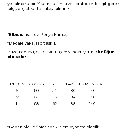
yer almaktadır. Yıkama talimatı ve semboller ile ilgili gerekli
bilgiye iç etiketten ulaşabilirsiniz.
*
Elbise,
astarsız. Penye kumaş.
*Degaje yaka, sabit askılı.
Büzgü detaylı, esnek kumaş ve yandan yırtmaçlı
düğün
elbiseleri.
BEDEN
GÖĞÜS
BEL
BASEN
UZUNLUK
S
60
54
80
140
M
64
58
84
140
L
68
62
88
140
*Beden ölçüleri arasında 2-3 cm oynama olabilir.