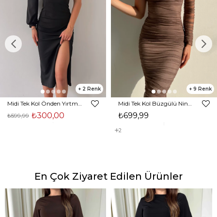
2
9
Midi Tek Kol Önden Yırtmaçlı Akira Kadın Siyah Elbise 22K000228
Midi Tek Kol Büzgülü Ninfe Kadın Vizon Tül Elbise 22K000524
₺300,00
₺699,99
₺599,99
2
En Çok Ziyaret Edilen Ürünler