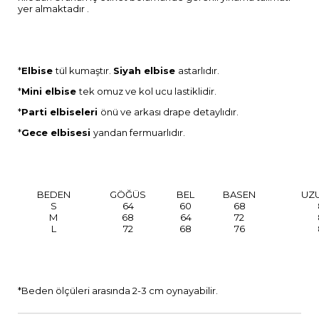
yer almaktadır .
*
Elbise
tül kumaştır.
Siyah elbise
astarlıdır.
*
Mini elbise
tek omuz ve kol ucu lastiklidir.
*
Parti elbiseleri
önü ve arkası drape detaylıdır.
*
Gece elbisesi
yandan fermuarlıdır.
BEDEN
GÖĞÜS
BEL
BASEN
UZ
S
64
60
68
M
68
64
72
L
72
68
76
*Beden ölçüleri arasında 2-3 cm oynayabilir.