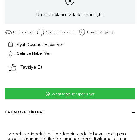
Ürün stoklarımızda kalmamıştır.
Hızlı Teslimat
Müşteri Hizmetleri
Güvenli Alışveriş
Fiyat Düşünce Haber Ver
Gelince Haber Ver
Tavsiye Et
Whatsapp ile Sipariş Ver
ÜRÜN ÖZELLIKLERI
Model üzerindeki small bedendir.Modelin boyu 175 olup 58
kilodur. Ürünün iç etiket bölümünde gerekli yıkama talimatı