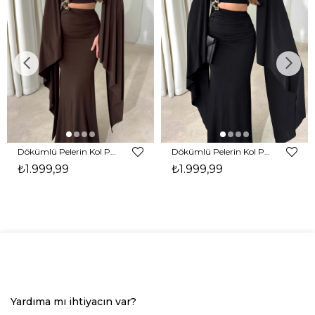
Dökümlü Pelerin Kol Pencere Detaylı Maxi Kahverengi Arlev Kadın Elbise 26Y511
Dökümlü Pelerin Kol Pencere Detaylı Maxi Siyah Arlev Kadın Elbise 26Y511
₺1.999,99
₺1.999,99
Yardıma mı ihtiyacın var?