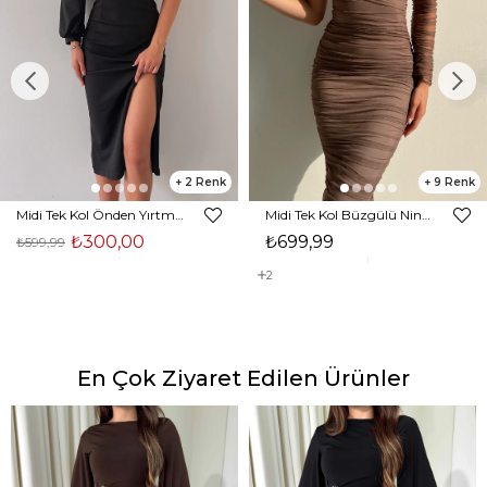
2
9
Midi Tek Kol Önden Yırtmaçlı Akira Kadın Siyah Elbise 22K000228
Midi Tek Kol Büzgülü Ninfe Kadın Vizon Tül Elbise 22K000524
₺300,00
₺699,99
₺599,99
2
En Çok Ziyaret Edilen Ürünler