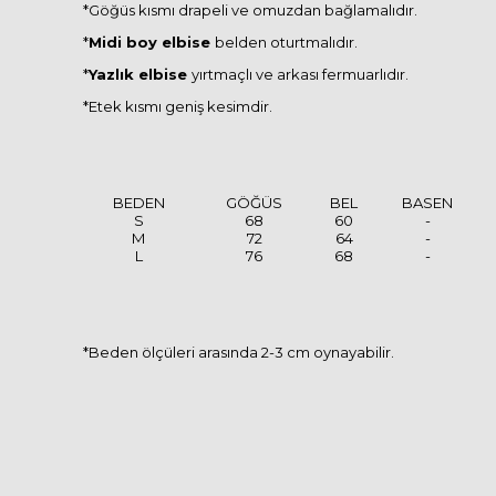
*Göğüs kısmı drapeli ve omuzdan bağlamalıdır.
*
Midi boy elbise
belden oturtmalıdır.
*
Yazlık elbise
yırtmaçlı ve arkası fermuarlıdır.
*Etek kısmı geniş kesimdir.
BEDEN
GÖĞÜS
BEL
BASEN
S
68
60
-
M
72
64
-
L
76
68
-
*Beden ölçüleri arasında 2-3 cm oynayabilir.