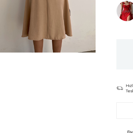
Tüken
Hızl
Tes
Fiy