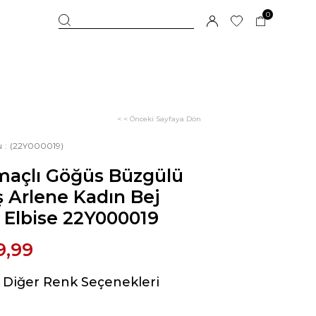
0
< < Önceki Sayfaya Dön
u
(22Y000019)
maçlı Göğüs Büzgülü
ş Arlene Kadın Bej
 Elbise 22Y000019
9,99
Diğer Renk Seçenekleri