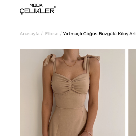
Anasayfa
Elbise
Yırtmaçlı Göğüs Büzgülü Kiloş Ar