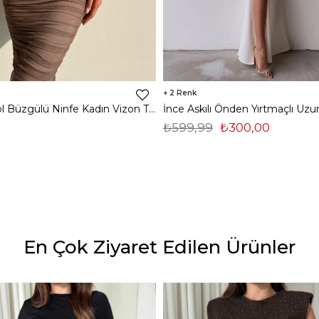
2
Midi Tek Kol Büzgülü Ninfe Kadın Vizon Tül Elbise 22K000524
₺599,99
₺300,00
En Çok Ziyaret Edilen Ürünler