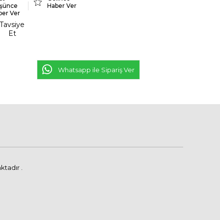
şünce
Haber Ver
ber Ver
Tavsiye
Et
Whatsapp ile Sipariş Ver
ktadır .