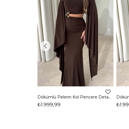
Dökümlü Pelerin Kol Pencere Detaylı Maxi Kahverengi Arlev Kadın Elbise 26Y511
₺1.999,99
₺1.99