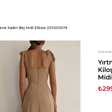
lene Kadın Bej Midi Elbise 22Y000019
Stok Kod
Yırt
Kilo
Midi
₺29