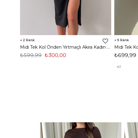
2
9
Midi Tek Kol Önden Yırtmaçlı Akira Kadın Siyah Elbise 22K000228
₺599,99
₺300,00
₺699,99
2