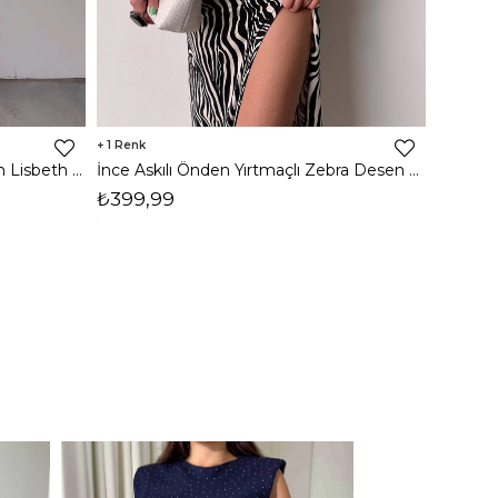
1
8
İnce Askılı Önden Yırtmaçlı Uzun Lisbeth Kadın Beyaz Elbise 22K000581
İnce Askılı Önden Yırtmaçlı Zebra Desen Citlali Kadın Renkli Elbise 22Y000068
₺399,99
₺789,
1