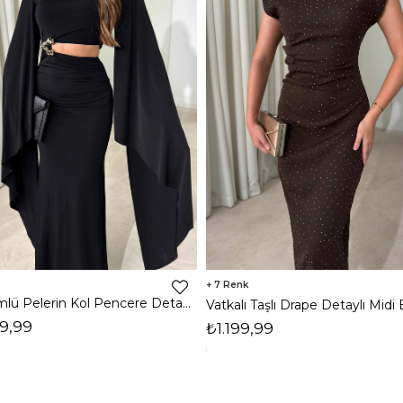
7
Dökümlü Pelerin Kol Pencere Detaylı Maxi Siyah Arlev Kadın Elbise 26Y511
9,99
₺1.199,99