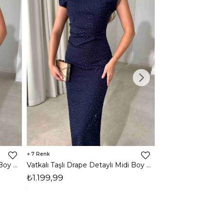
7
3
Vatkalı Taşlı Drape Detaylı Midi Boy Kahverengi Jesep Kadın Elbise 26Y282
Vatkalı Taşlı Drape Detaylı Midi Boy Lacivert Jesep Kadın Elbise 26Y282
₺1.199,99
₺1.599,99