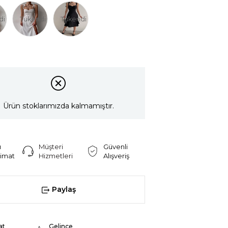
di
Tükendi
Tükendi
Ürün stoklarımızda kalmamıştır.
ı
Müşteri
Güvenli
limat
Hizmetleri
Alışveriş
Paylaş
at
Gelince