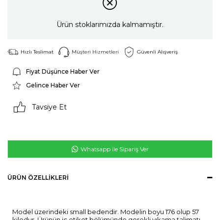
Ürün stoklarımızda kalmamıştır.
Hızlı Teslimat
Müşteri Hizmetleri
Güvenli Alışveriş
Fiyat Düşünce Haber Ver
Gelince Haber Ver
Tavsiye Et
Whatsapp ile Sipariş Ver
ÜRÜN ÖZELLIKLERI
Model üzerindeki small bedendir. Modelin boyu 176 olup 57
kilodur. Ürünün iç etiket bölümünde gerekli yıkama talimatı