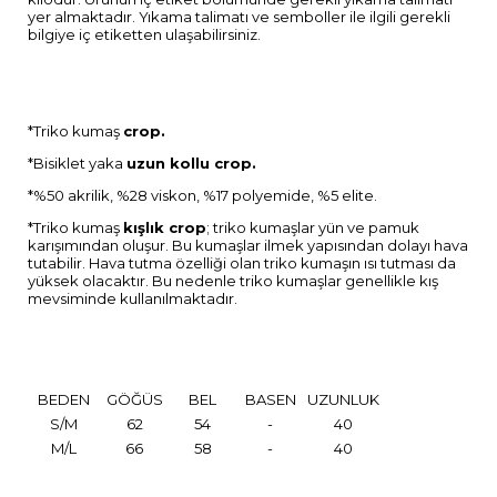
yer almaktadır. Yıkama talimatı ve semboller ile ilgili gerekli
bilgiye iç etiketten ulaşabilirsiniz.
*Triko kumaş
crop.
*Bisiklet yaka
uzun kollu crop.
*%50 akrilik, %28 viskon, %17 polyemide, %5 elite.
*Triko kumaş
kışlık crop
; triko kumaşlar yün ve pamuk
karışımından oluşur. Bu kumaşlar ilmek yapısından dolayı hava
tutabilir. Hava tutma özelliği olan triko kumaşın ısı tutması da
yüksek olacaktır. Bu nedenle triko kumaşlar genellikle kış
mevsiminde kullanılmaktadır.
BEDEN
GÖĞÜS
BEL
BASEN
UZUNLUK
S/M
62
54
-
40
M/L
66
58
-
40