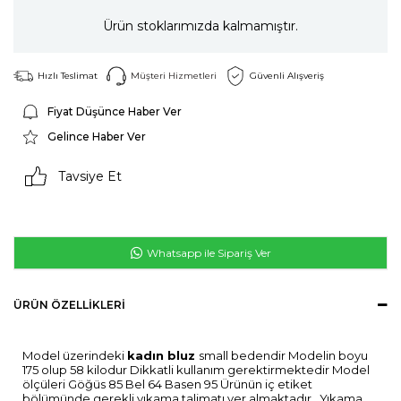
Ürün stoklarımızda kalmamıştır.
Hızlı Teslimat
Müşteri Hizmetleri
Güvenli Alışveriş
Fiyat Düşünce Haber Ver
Gelince Haber Ver
Tavsiye Et
Whatsapp ile Sipariş Ver
ÜRÜN ÖZELLIKLERI
Model üzerindeki
kadın bluz
small bedendir Modelin boyu
175 olup 58 kilodur Dikkatli kullanım gerektirmektedir Model
ölçüleri Göğüs 85 Bel 64 Basen 95 Ürünün iç etiket
bölümünde gerekli yıkama talimatı yer almaktadır . Yıkama