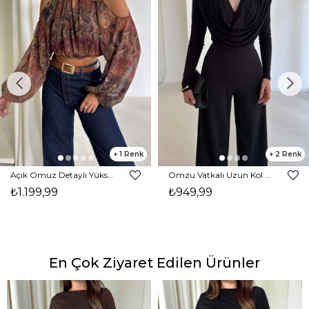
1
2
Açık Omuz Detaylı Yüksek Yaka Lendan Kahve Kadın bluz 26K026
Omzu Vatkalı Uzun Kol Degaje Yaka Dinre Kadın Siyah Bluz 26K101
₺1.199,99
₺949,99
En Çok Ziyaret Edilen Ürünler