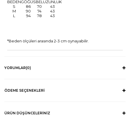
BEDEN
GÖĞÜS
BEL
UZUNLUK
S
86
70
43
M
90
74
43
L
94
78
43
*Beden ölçüleri arasında 2-3 cm oynayabilir.
YORUMLAR
(0)
ÖDEME SEÇENEKLERI
ÜRÜN DÜŞÜNCELERINIZ