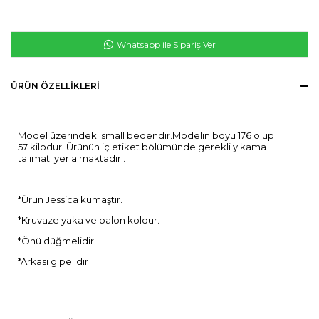
Whatsapp ile Sipariş Ver
ÜRÜN ÖZELLIKLERI
Model üzerindeki small bedendir.Modelin boyu 176 olup
57 kilodur. Ürünün iç etiket bölümünde gerekli yıkama
talimatı yer almaktadır .
*Ürün Jessica kumaştır.
*Kruvaze yaka ve balon koldur.
*Önü düğmelidir.
*Arkası gipelidir