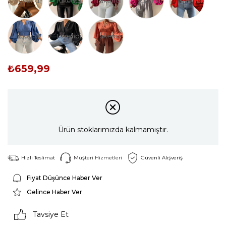
Tükendi
Tükendi
Tükendi
Tükendi
Tükendi
Tükendi
Tükendi
Tükendi
₺659,99
Ürün stoklarımızda kalmamıştır.
Hızlı Teslimat
Müşteri Hizmetleri
Güvenli Alışveriş
Fiyat Düşünce Haber Ver
Gelince Haber Ver
Tavsiye Et