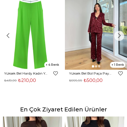
4
1
Yüksek Bel Hardy Kadın Yeşil Palazzo Pantolon 23K000407
Yüksek Bel Bol Paça Payetli Kenlar Bordo Kadın Pantolon 25K348
₺210,00
₺500,00
₺419,99
₺999,99
En Çok Ziyaret Edilen Ürünler