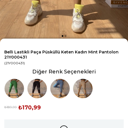
Belli Lastikli Paça Püsküllü Keten Kadın Mint Pantolon
21Y000431
(21Y000431)
Diğer Renk Seçenekleri
Tükendi
Tükendi
Tükendi
Tükendi
₺170,99
₺189,99