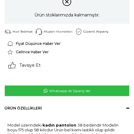
Ürün stoklarımızda kalmamıştır.
Hızlı Teslimat
Müşteri Hizmetleri
Güvenli Alışveriş
Fiyat Düşünce Haber Ver
Gelince Haber Ver
Tavsiye Et
Whatsapp ile Sipariş Ver
ÜRÜN ÖZELLIKLERI
Model üzerindeki
kadın pantolon
38 bedendir Modelin
boyu 175 olup 58 kilodur Ürün bel kısmı lastikli olup iplidir