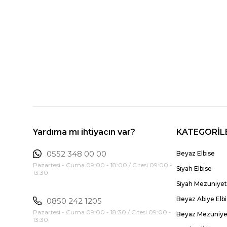
Yardıma mı ihtiyacın var?
KATEGORİL
0552 348 00 00
Beyaz Elbise
Pazartesi - Cuma 09:00 - 18:00 / C.tesi 09:00 -
Siyah Elbise
13:30
Siyah Mezuniyet 
Beyaz Abiye Elb
0850 242 1205
Pazartesi - Cuma 09:00 - 18:30 / C.tesi 09:00 -
Beyaz Mezuniyet
13:30