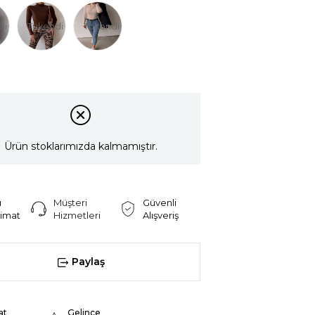
di
Tükendi
Tükendi
Ürün stoklarımızda kalmamıştır.
ı
Müşteri
Güvenli
limat
Hizmetleri
Alışveriş
Paylaş
at
Gelince