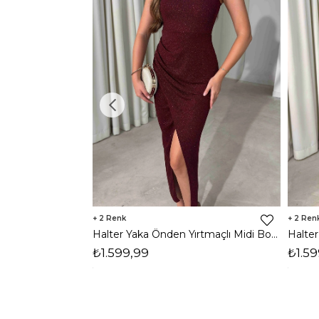
2
2
Halter Yaka Önden Yırtmaçlı Midi Boy Bordo Hasre Kadın Elbise 26Y502
₺1.599,99
₺1.59