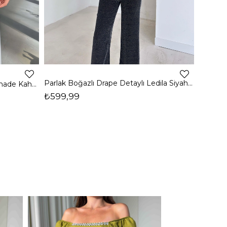
4
Parlak Boğazlı Drape Detaylı Ledila Siyah Kadın Bluz 26K150
Boğazlı Yanı Drape Detaylı Belmade Kahve Kadın Bluz 26K113
₺599,99
₺399,