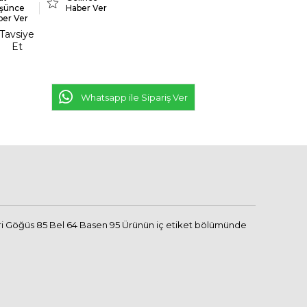
şünce
Haber Ver
ber Ver
Tavsiye
Et
Whatsapp ile Sipariş Ver
eri Göğüs 85 Bel 64 Basen 95 Ürünün iç etiket bölümünde