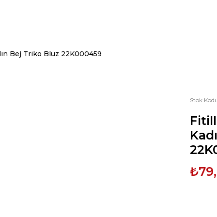
Kadın Bej Triko Bluz 22K000459
Stok Kod
Fiti
Kadı
22K
₺79