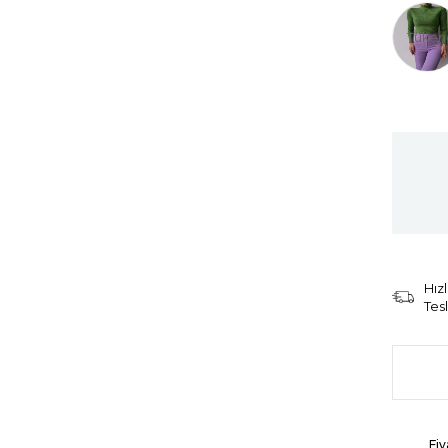
Tüken
Hızl
Tes
Fiy