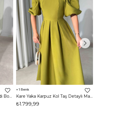
1
1
Halter Yaka Önden Yırtmaçlı Midi Boy Kahverengi Hasre Kadın Elbise 26Y502
Kare Yaka Karpuz Kol Taş Detaylı Maxi Yağ Yeşili Civo Kadın Elbise 206Y501
₺1.799,99
₺1.799,99