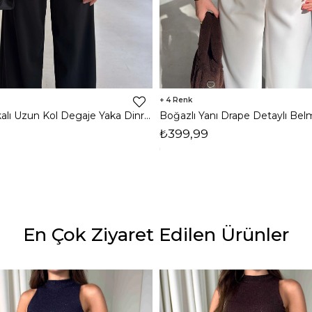
4
Omzu Vatkalı Uzun Kol Degaje Yaka Dinre Kadın Siyah Bluz 26K101
₺399,99
En Çok Ziyaret Edilen Ürünler