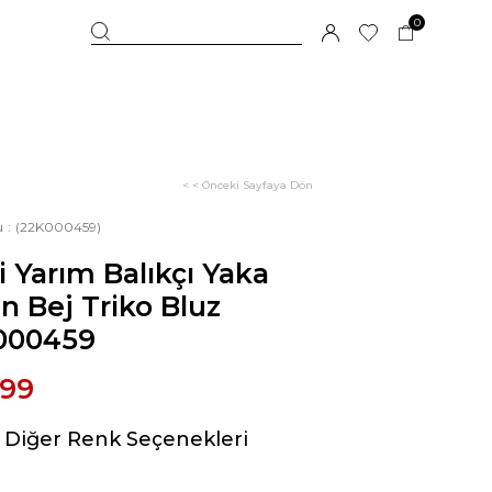
0
< < Önceki Sayfaya Dön
u
(22K000459)
lli Yarım Balıkçı Yaka
n Bej Triko Bluz
000459
,99
Diğer Renk Seçenekleri