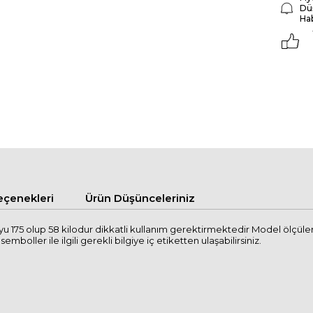
Dü
Ha
çenekleri
Ürün Düşünceleriniz
u 175 olup 58 kilodur dikkatli kullanım gerektirmektedir Model ölçül
mboller ile ilgili gerekli bilgiye iç etiketten ulaşabilirsiniz.