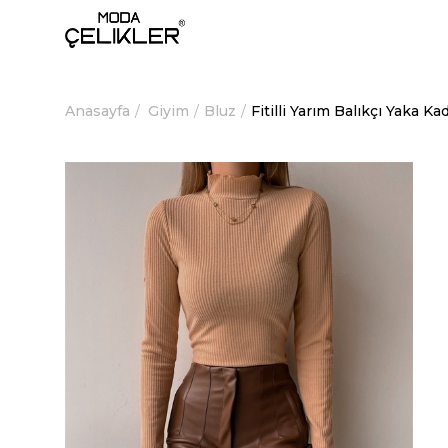
Anasayfa
Giyim
Bluz
Fitilli Yarım Balıkçı Yaka 