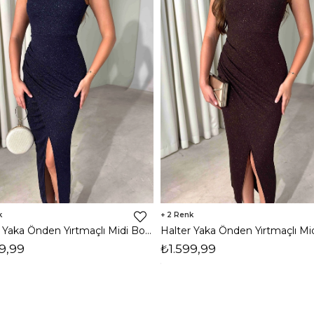
2
Halter Yaka Önden Yırtmaçlı Midi Boy Lacivert Hasre Kadın Elbise 26Y502
9,99
₺1.599,99