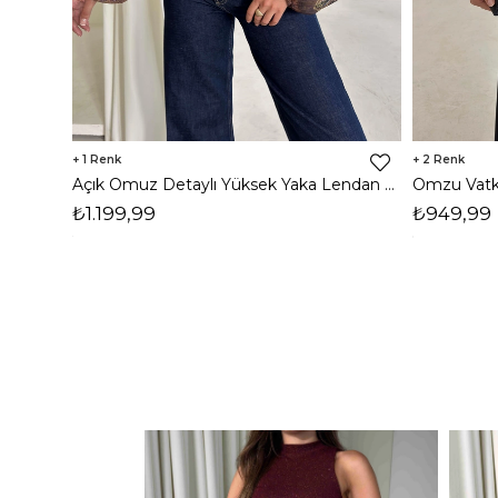
1
2
Açık Omuz Detaylı Yüksek Yaka Lendan Kahve Kadın bluz 26K026
₺1.199,99
₺949,99