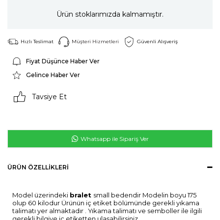
Ürün stoklarımızda kalmamıştır.
Hızlı Teslimat
Müşteri Hizmetleri
Güvenli Alışveriş
Fiyat Düşünce Haber Ver
Gelince Haber Ver
Tavsiye Et
Whatsapp ile Sipariş Ver
ÜRÜN ÖZELLIKLERI
Model üzerindeki
bralet
small bedendir Modelin boyu 175
olup 60 kilodur Ürünün iç etiket bölümünde gerekli yıkama
talimatı yer almaktadır . Yıkama talimatı ve semboller ile ilgili
gerekli bilgiye iç etiketten ulaşabilirsiniz