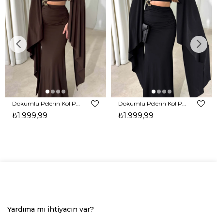
Dökümlü Pelerin Kol Pencere Detaylı Maxi Kahverengi Arlev Kadın Elbise 26Y511
Dökümlü Pelerin Kol Pencere Detaylı Maxi Siyah Arlev Kadın Elbise 26Y511
₺1.999,99
₺1.999,99
Yardıma mı ihtiyacın var?