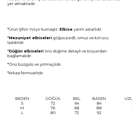
yer almaktadır .
*Ürün Şifon Yoryo kumaştır.
Elbise
yarım astarlıdır.
*
Mezuniyet elbiseleri
göğüs pedli, omuz ve kol ucu
lastiklidir.
*
Düğün elbiseleri
önü düğme detaylı ve boyundan
bağlamalıdır.
*Önü büzgülü ve yırtmaçlıdır.
*Arkası fermuarlıdır.
BEDEN
GÖĞÜS
BEL
BASEN
UZ
S
72
64
84
M
76
68
88
L
80
72
92