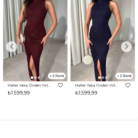
2
2
Halter Yaka Önden Yırtmaçlı Midi Boy Bordo Hasre Kadın Elbise 26Y502
Halter Yaka Önden Yırtmaçlı Midi Boy Lacivert Hasre Kadın Elbise 26Y502
₺1.599,99
₺1.599,99