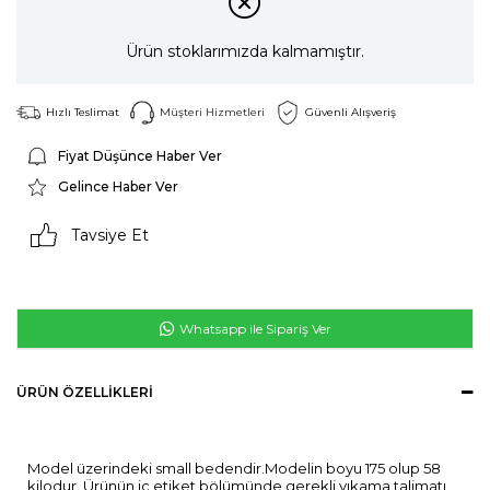
Ürün stoklarımızda kalmamıştır.
Hızlı Teslimat
Müşteri Hizmetleri
Güvenli Alışveriş
Fiyat Düşünce Haber Ver
Gelince Haber Ver
Tavsiye Et
Whatsapp ile Sipariş Ver
ÜRÜN ÖZELLIKLERI
Model üzerindeki small bedendir.Modelin boyu 175 olup 58
kilodur. Ürünün iç etiket bölümünde gerekli yıkama talimatı