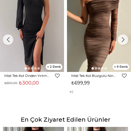
2
9
Midi Tek Kol Önden Yırtmaçlı Akira Kadın Siyah Elbise 22K000228
Midi Tek Kol Büzgülü Ninfe Kadın Vizon Tül Elbise 22K000524
₺300,00
₺699,99
₺599,99
2
En Çok Ziyaret Edilen Ürünler