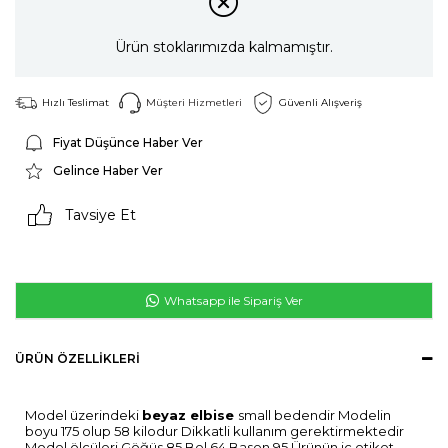
Ürün stoklarımızda kalmamıştır.
Hızlı Teslimat
Müşteri Hizmetleri
Güvenli Alışveriş
Fiyat Düşünce Haber Ver
Gelince Haber Ver
Tavsiye Et
Whatsapp ile Sipariş Ver
ÜRÜN ÖZELLIKLERI
Model üzerindeki
beyaz
elbise
small bedendir Modelin
boyu 175 olup 58 kilodur Dikkatli kullanım gerektirmektedir
Model ölçüleri Göğüs 85 Bel 64 Basen 95 Ürünün iç etiket