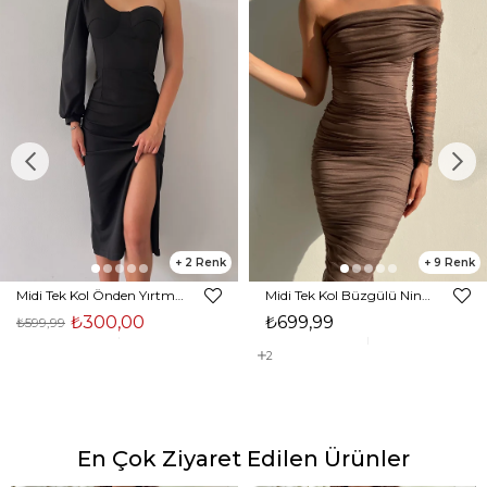
2
9
Midi Tek Kol Önden Yırtmaçlı Akira Kadın Siyah Elbise 22K000228
Midi Tek Kol Büzgülü Ninfe Kadın Vizon Tül Elbise 22K000524
₺300,00
₺699,99
₺599,99
2
En Çok Ziyaret Edilen Ürünler