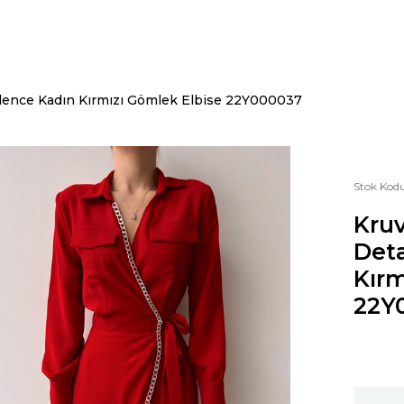
Cadence Kadın Kırmızı Gömlek Elbise 22Y000037
Stok Kod
Kruv
Deta
Kırm
22Y