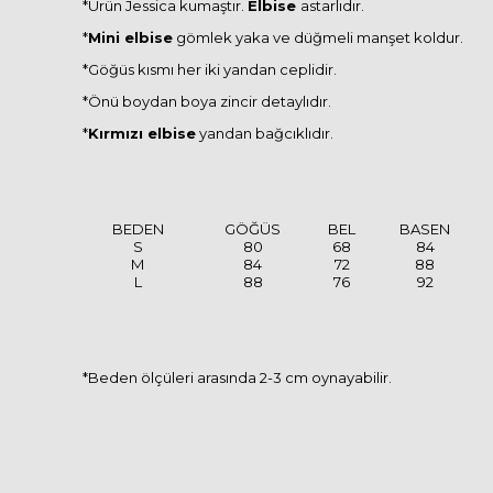
*Ürün Jessica kumaştır.
Elbise
astarlıdır.
*
Mini elbise
gömlek yaka ve düğmeli manşet koldur.
*Göğüs kısmı her iki yandan ceplidir.
*Önü boydan boya zincir detaylıdır.
*
Kırmızı elbise
yandan bağcıklıdır.
BEDEN
GÖĞÜS
BEL
BASEN
S
80
68
84
M
84
72
88
L
88
76
92
*Beden ölçüleri arasında 2-3 cm oynayabilir.