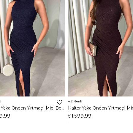
2
Halter Yaka Önden Yırtmaçlı Midi Boy Lacivert Hasre Kadın Elbise 26Y502
9,99
₺1.599,99