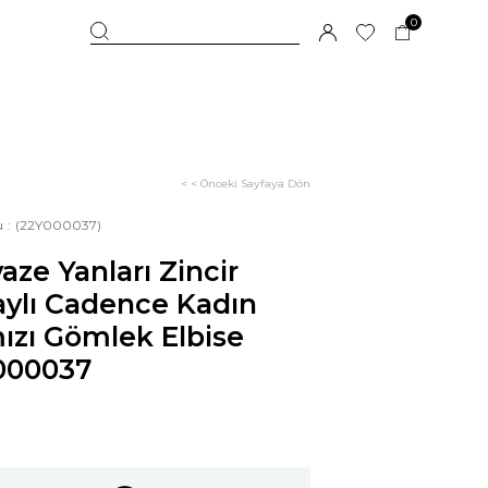
0
< < Önceki Sayfaya Dön
u
(22Y000037)
aze Yanları Zincir
ylı Cadence Kadın
ızı Gömlek Elbise
000037