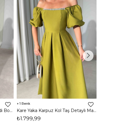
1
1
Halter Yaka Önden Yırtmaçlı Midi Boy Kahverengi Hasre Kadın Elbise 26Y502
Kare Yaka Karpuz Kol Taş Detaylı Maxi Yağ Yeşili Civo Kadın Elbise 206Y501
₺1.799,99
₺1.799,99