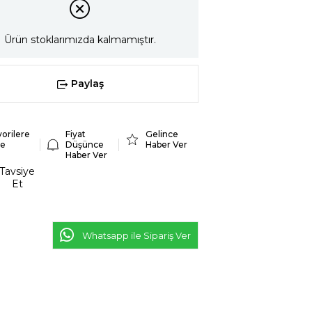
Ürün stoklarımızda kalmamıştır.
Paylaş
vorilere
Fiyat
Gelince
le
Düşünce
Haber Ver
Haber Ver
Tavsiye
Et
Whatsapp ile Sipariş Ver