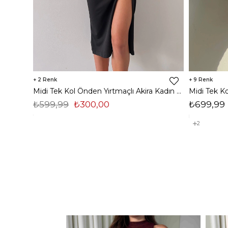
2
9
Midi Tek Kol Önden Yırtmaçlı Akira Kadın Siyah Elbise 22K000228
₺599,99
₺300,00
₺699,99
2