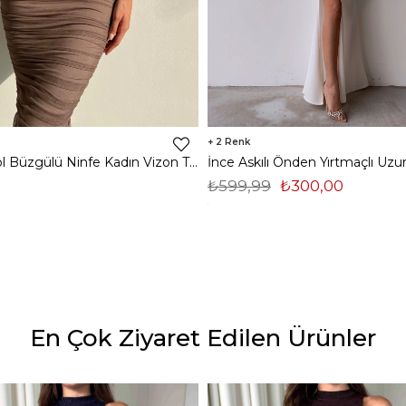
2
Midi Tek Kol Büzgülü Ninfe Kadın Vizon Tül Elbise 22K000524
₺599,99
₺300,00
En Çok Ziyaret Edilen Ürünler