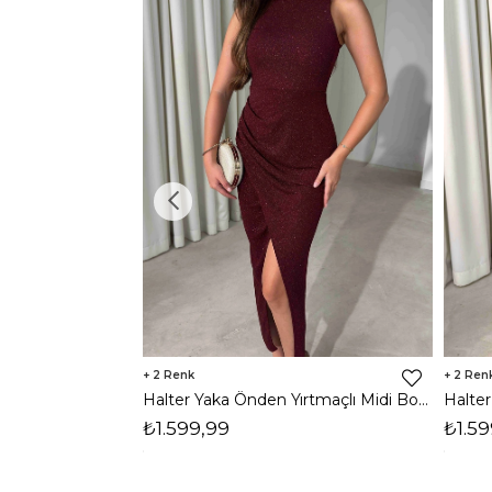
2
2
Halter Yaka Önden Yırtmaçlı Midi Boy Bordo Hasre Kadın Elbise 26Y502
₺1.599,99
₺1.59