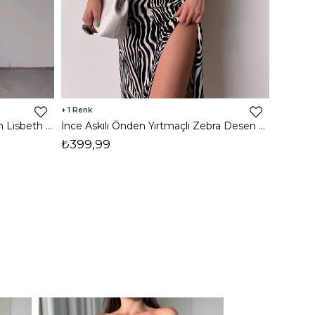
1
8
İnce Askılı Önden Yırtmaçlı Uzun Lisbeth Kadın Beyaz Elbise 22K000581
İnce Askılı Önden Yırtmaçlı Zebra Desen Citlali Kadın Renkli Elbise 22Y000068
₺399,99
₺789,
1