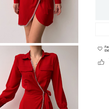
Fa
Ek