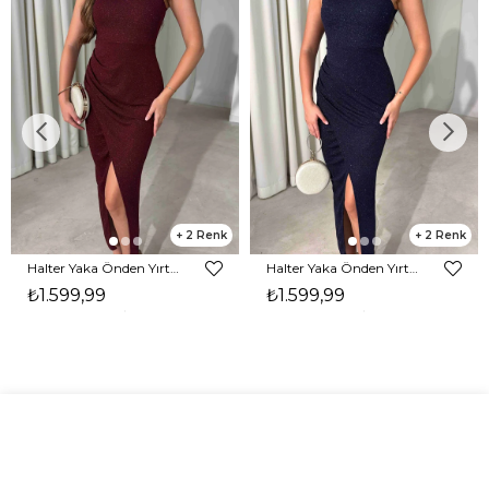
2
2
Halter Yaka Önden Yırtmaçlı Midi Boy Bordo Hasre Kadın Elbise 26Y502
Halter Yaka Önden Yırtmaçlı Midi Boy Lacivert Hasre Kadın Elbise 26Y502
₺1.599,99
₺1.599,99