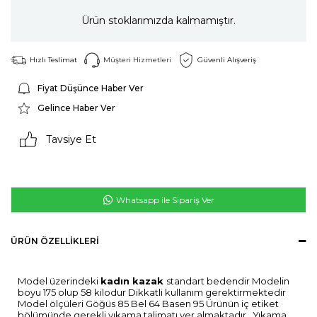
Ürün stoklarımızda kalmamıştır.
Hızlı Teslimat
Müşteri Hizmetleri
Güvenli Alışveriş
Fiyat Düşünce Haber Ver
Gelince Haber Ver
Tavsiye Et
Whatsapp ile Sipariş Ver
ÜRÜN ÖZELLIKLERI
Model üzerindeki
kadın kazak
standart bedendir Modelin
boyu 175 olup 58 kilodur Dikkatli kullanım gerektirmektedir
Model ölçüleri Göğüs 85 Bel 64 Basen 95 Ürünün iç etiket
bölümünde gerekli yıkama talimatı yer almaktadır . Yıkama