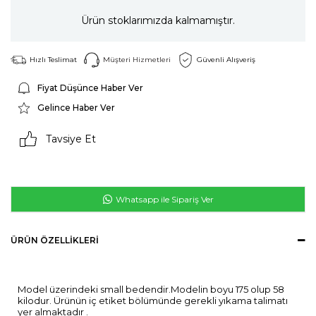
Ürün stoklarımızda kalmamıştır.
Hızlı Teslimat
Müşteri Hizmetleri
Güvenli Alışveriş
Fiyat Düşünce Haber Ver
Gelince Haber Ver
Tavsiye Et
Whatsapp ile Sipariş Ver
ÜRÜN ÖZELLIKLERI
Model üzerindeki small bedendir.Modelin boyu 175 olup 58
kilodur. Ürünün iç etiket bölümünde gerekli yıkama talimatı
yer almaktadır .