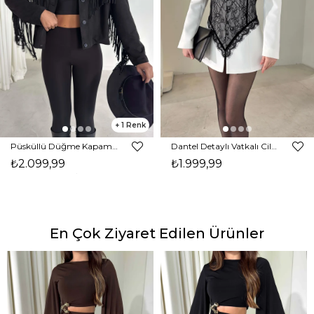
1
Püsküllü Düğme Kapamalı Nerlan Siyah Kadın Ceket 26K336
Dantel Detaylı Vatkalı Cilron Ekru Kadın Ceket 26Y010
₺2.099,99
₺1.999,99
En Çok Ziyaret Edilen Ürünler