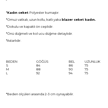
*
Kadın ceket
Polyester kumaştır.
*Omuz vatkalı, uzun kollu, katlı yaka
blazer ceket kadın.
*Dokulu ve kapaklı ön ceplidir.
*Önü düğmeli ve kol ucu düğme detaylıdır.
*Astarlıdır.
BEDEN
GÖĞÜS
BEL
UZUNLUK
S
84
86
75
M
88
90
75
L
92
94
75
*Beden ölçüleri arasında 2-3 cm oynayabilir.