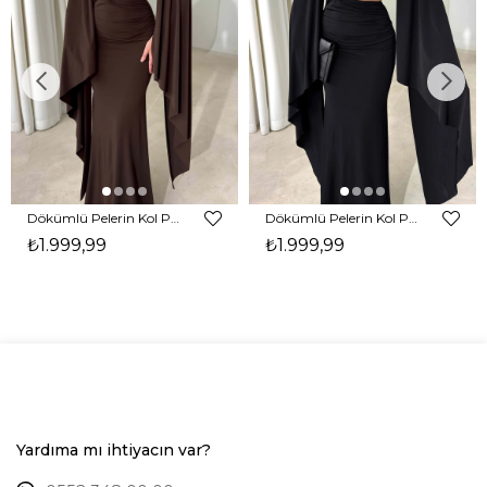
Dökümlü Pelerin Kol Pencere Detaylı Maxi Kahverengi Arlev Kadın Elbise 26Y511
Dökümlü Pelerin Kol Pencere Detaylı Maxi Siyah Arlev Kadın Elbise 26Y511
₺1.999,99
₺1.999,99
Yardıma mı ihtiyacın var?