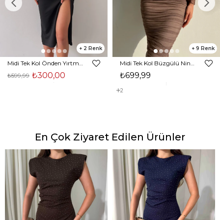
2
9
Midi Tek Kol Önden Yırtmaçlı Akira Kadın Siyah Elbise 22K000228
Midi Tek Kol Büzgülü Ninfe Kadın Vizon Tül Elbise 22K000524
₺300,00
₺699,99
₺599,99
2
En Çok Ziyaret Edilen Ürünler