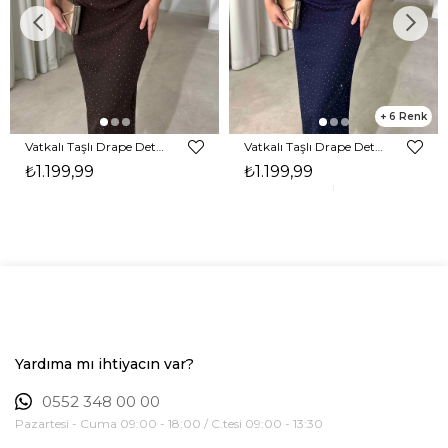
6
Vatkalı Taşlı Drape Detaylı Midi Boy Kahverengi Jesep Kadın Elbise 26Y282
Vatkalı Taşlı Drape Detaylı Midi Boy Lacivert Jesep Kadın Elbise 26Y282
₺1.199,99
₺1.199,99
Yardıma mı ihtiyacın var?
0552 348 00 00
Pazartesi - Cuma 09:00 - 18:00 / C.tesi 09:00 - 13:30