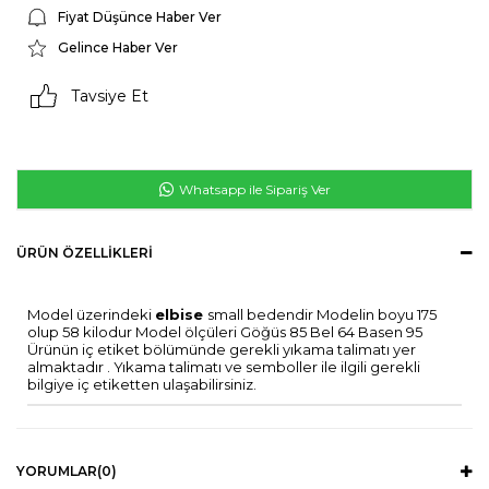
Fiyat Düşünce Haber Ver
Gelince Haber Ver
Tavsiye Et
Whatsapp ile Sipariş Ver
ÜRÜN ÖZELLIKLERI
Model üzerindeki
elbise
small bedendir Modelin boyu 175
olup 58 kilodur Model ölçüleri Göğüs 85 Bel 64 Basen 95
Ürünün iç etiket bölümünde gerekli yıkama talimatı yer
almaktadır . Yıkama talimatı ve semboller ile ilgili gerekli
bilgiye iç etiketten ulaşabilirsiniz.
YORUMLAR
(0)