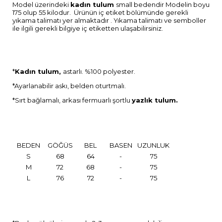
Model üzerindeki
kadın tulum
small bedendir Modelin boyu
175 olup 55 kilodur. Ürünün iç etiket bölümünde gerekli
yıkama talimatı yer almaktadır . Yıkama talimatı ve semboller
ile ilgili gerekli bilgiye iç etiketten ulaşabilirsiniz.
*
Kadın tulum,
astarlı. %100 polyester.
*Ayarlanabilir askı, belden oturtmalı.
*Sırt bağlamalı, arkası fermuarlı şortlu
yazlık tulum.
BEDEN
GÖĞÜS
BEL
BASEN
UZUNLUK
S
68
64
-
75
M
72
68
-
75
L
76
72
-
75