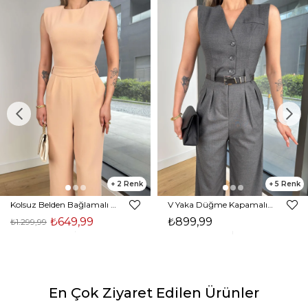
2
5
Kolsuz Belden Bağlamalı Tırast Taş Kadın Tulum 25Y272
V Yaka Düğme Kapamalı Beli Kemerli Pens Detaylı Bol Paça Velvıt Antrasit Kadın Tulum 25Y116
₺649,99
₺899,99
₺1.299,99
En Çok Ziyaret Edilen Ürünler