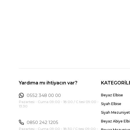
Yardıma mı ihtiyacın var?
KATEGORİL
0552 348 00 00
Beyaz Elbise
Pazartesi - Cuma 09:00 - 18:00 / C.tesi 09:00 -
Siyah Elbise
13:30
Siyah Mezuniyet 
Beyaz Abiye Elb
0850 242 1205
Pazartesi - Cuma 09:00 - 18:30 / C.tesi 09:00 -
Beyaz Mezuniyet