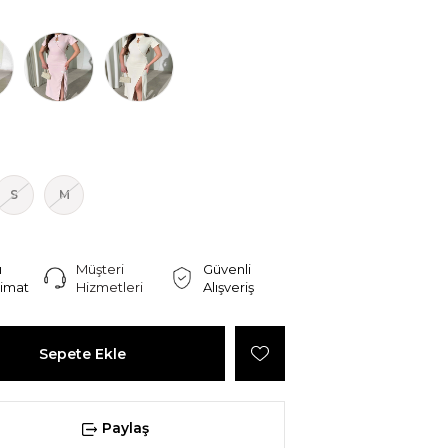
S
M
ı
Müşteri
Güvenli
limat
Hizmetleri
Alışveriş
Paylaş