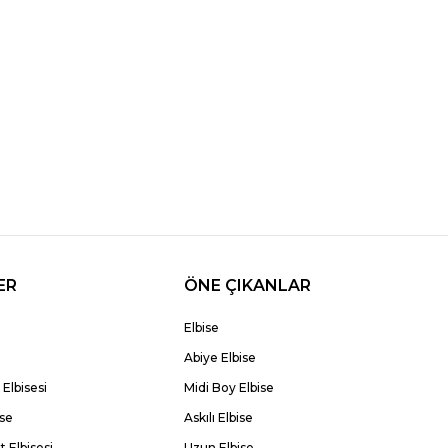
ER
ÖNE ÇIKANLAR
Elbise
Abiye Elbise
Elbisesi
Midi Boy Elbise
ise
Askılı Elbise
 Elbisesi
Uzun Elbise