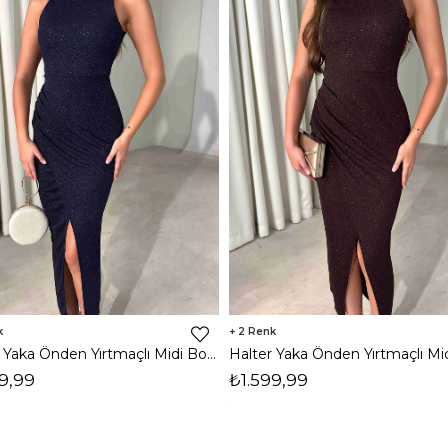
2
Halter Yaka Önden Yırtmaçlı Midi Boy Lacivert Hasre Kadın Elbise 26Y502
9,99
₺1.599,99