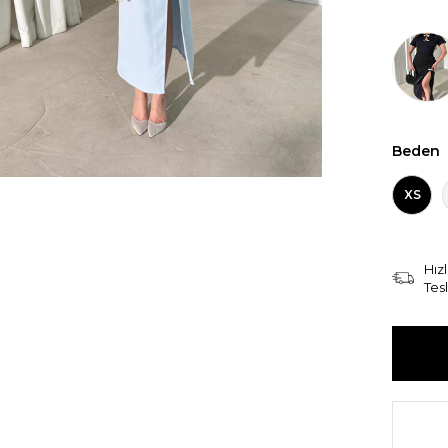
Beden
XS
Hızl
Tes