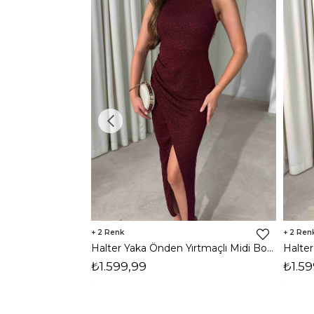
2
2
Halter Yaka Önden Yırtmaçlı Midi Boy Bordo Hasre Kadın Elbise 26Y502
₺1.599,99
₺1.59