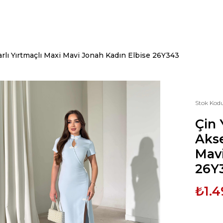
lı Yırtmaçlı Maxi Mavi Jonah Kadın Elbise 26Y343
Stok Kod
Çin
Akse
Mavi
26Y
₺1.4