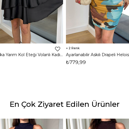
2
Kruvaze Yaka Yarım Kol Eteği Volanlı Kadın Siyah Saten Mini Elbise 24Y300
₺779,99
En Çok Ziyaret Edilen Ürünler