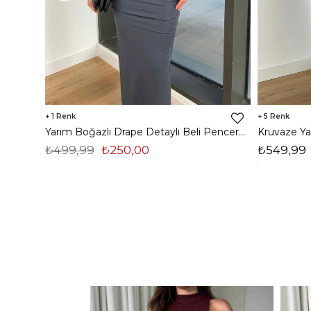
1
5
Yarım Boğazlı Drape Detaylı Beli Pencere Detaylı Andriel Kadın Füme Elbise 24k205
₺499,99
₺250,00
₺549,99