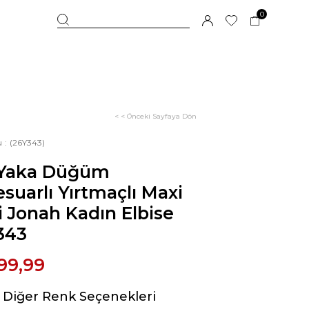
0
< < Önceki Sayfaya Dön
u
(26Y343)
 Yaka Düğüm
suarlı Yırtmaçlı Maxi
 Jonah Kadın Elbise
343
99,99
Diğer Renk Seçenekleri