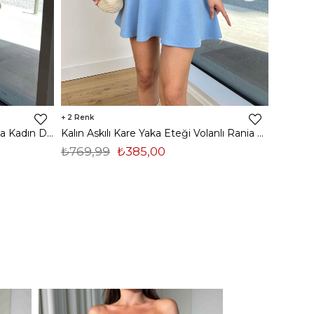
2
2
Ayarlanabilir Askılı Drapeli Heloisa Kadın Desenli Mavi Mini Elbise 23Y000506
Kalın Askılı Kare Yaka Eteği Volanlı Rania Kadın Mavi Mini Elbise 24Y373
₺769,99
₺385,00
₺819,