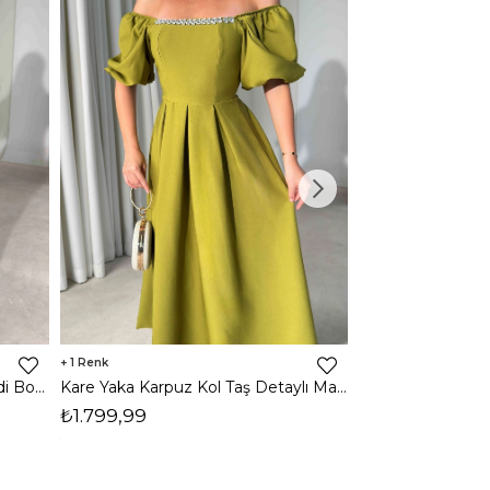
1
1
Halter Yaka Önden Yırtmaçlı Midi Boy Kahverengi Hasre Kadın Elbise 26Y502
Kare Yaka Karpuz Kol Taş Detaylı Maxi Yağ Yeşili Civo Kadın Elbise 206Y501
₺1.799,99
₺1.799,99