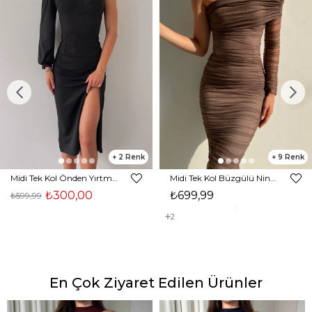
2
9
Midi Tek Kol Önden Yırtmaçlı Akira Kadın Siyah Elbise 22K000228
Midi Tek Kol Büzgülü Ninfe Kadın Vizon Tül Elbise 22K000524
₺300,00
₺699,99
₺599,99
2
En Çok Ziyaret Edilen Ürünler