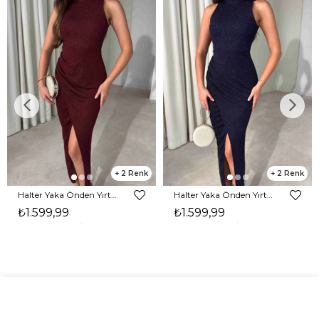
2
2
Halter Yaka Önden Yırtmaçlı Midi Boy Bordo Hasre Kadın Elbise 26Y502
Halter Yaka Önden Yırtmaçlı Midi Boy Lacivert Hasre Kadın Elbise 26Y502
₺1.599,99
₺1.599,99