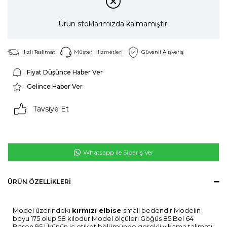
Ürün stoklarımızda kalmamıştır.
Hızlı Teslimat
Müşteri Hizmetleri
Güvenli Alışveriş
Fiyat Düşünce Haber Ver
Gelince Haber Ver
Tavsiye Et
Whatsapp ile Sipariş Ver
ÜRÜN ÖZELLIKLERI
Model üzerindeki
kırmızı elbise
small bedendir Modelin
boyu 175 olup 58 kilodur Model ölçüleri Göğüs 85 Bel 64
Basen 95 Ürünün iç etiket bölümünde gerekli yıkama talimatı