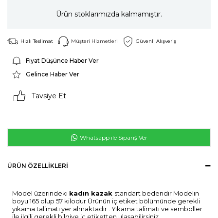
Ürün stoklarımızda kalmamıştır.
Hızlı Teslimat
Müşteri Hizmetleri
Güvenli Alışveriş
Fiyat Düşünce Haber Ver
Gelince Haber Ver
Tavsiye Et
Whatsapp ile Sipariş Ver
ÜRÜN ÖZELLIKLERI
Model üzerindeki
kadın kazak
standart bedendir Modelin
boyu 165 olup 57 kilodur Ürünün iç etiket bölümünde gerekli
yıkama talimatı yer almaktadır . Yıkama talimatı ve semboller
ile ilgili gerekli bilgiye iç etiketten ulaşabilirsiniz.