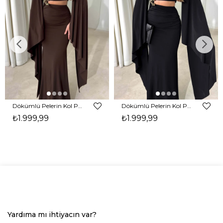
Dökümlü Pelerin Kol Pencere Detaylı Maxi Kahverengi Arlev Kadın Elbise 26Y511
Dökümlü Pelerin Kol Pencere Detaylı Maxi Siyah Arlev Kadın Elbise 26Y511
₺1.999,99
₺1.999,99
Yardıma mı ihtiyacın var?